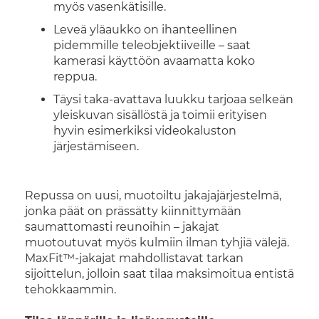
myös vasenkätisille.
Leveä yläaukko on ihanteellinen
pidemmille teleobjektiiveille – saat
kamerasi käyttöön avaamatta koko
reppua.
Täysi taka-avattava luukku tarjoaa selkeän
yleiskuvan sisällöstä ja toimii erityisen
hyvin esimerkiksi videokaluston
järjestämiseen.
Repussa on uusi, muotoiltu jakajajärjestelmä,
jonka päät on prässätty kiinnittymään
saumattomasti reunoihin – jakajat
muotoutuvat myös kulmiin ilman tyhjiä välejä.
MaxFit™-jakajat mahdollistavat tarkan
sijoittelun, jolloin saat tilaa maksimoitua entistä
tehokkaammin.