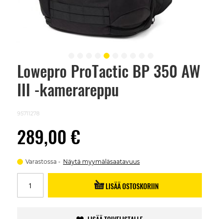
Lowepro ProTactic BP 350 AW
Skip
to
III -kamerareppu
the
beginning
of
the
95711278
images
gallery
289,00 €
Varastossa
Näytä myymäläsaatavuus
LISÄÄ OSTOSKORIIN