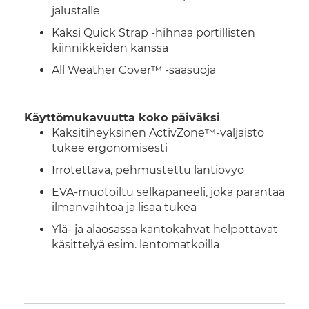
jalustalle
Kaksi Quick Strap -hihnaa portillisten
kiinnikkeiden kanssa
All Weather Cover™ -sääsuoja
Käyttömukavuutta koko päiväksi
Kaksitiheyksinen ActivZone™-valjaisto
tukee ergonomisesti
Irrotettava, pehmustettu lantiovyö
EVA-muotoiltu selkäpaneeli, joka parantaa
ilmanvaihtoa ja lisää tukea
Ylä- ja alaosassa kantokahvat helpottavat
käsittelyä esim. lentomatkoilla