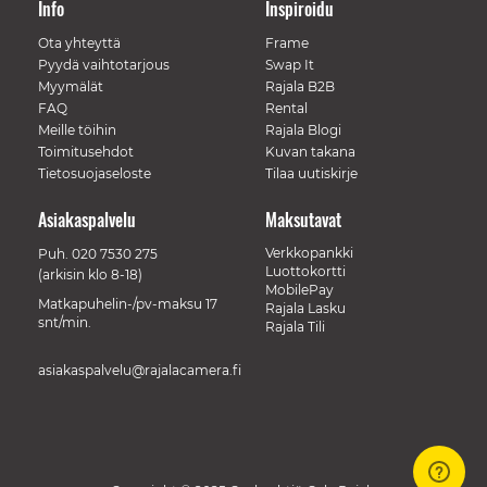
Info
Inspiroidu
Ota yhteyttä
Frame
Pyydä vaihtotarjous
Swap It
Myymälät
Rajala B2B
FAQ
Rental
Meille töihin
Rajala Blogi
Toimitusehdot
Kuvan takana
Tietosuojaseloste
Tilaa uutiskirje
Asiakaspalvelu
Maksutavat
Verkkopankki
Puh.
020 7530 275
Luottokortti
(arkisin klo 8-18)
MobilePay
Matkapuhelin-/pv-maksu 17
Rajala Lasku
snt/min.
Rajala Tili
asiakaspalvelu@rajalacamera.fi