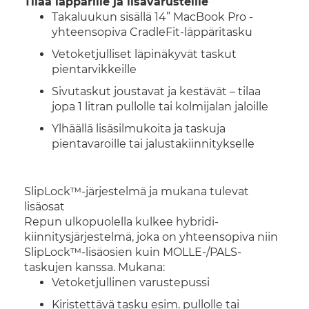
Tilaa läppärille ja lisävarusteille
Takaluukun sisällä 14” MacBook Pro -
yhteensopiva CradleFit-läppäritasku
Vetoketjulliset läpinäkyvät taskut
pientarvikkeille
Sivutaskut joustavat ja kestävät – tilaa
jopa 1 litran pullolle tai kolmijalan jaloille
Ylhäällä lisäsilmukoita ja taskuja
pientavaroille tai jalustakiinnitykselle
SlipLock™-järjestelmä ja mukana tulevat
lisäosat
Repun ulkopuolella kulkee hybridi-
kiinnitysjärjestelmä, joka on yhteensopiva niin
SlipLock™-lisäosien kuin MOLLE-/PALS-
taskujen kanssa. Mukana:
Vetoketjullinen varustepussi
Kiristettävä tasku esim. pullolle tai