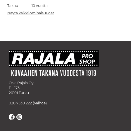
Takuu
10 vuotta
Näytä kaikki ominaisuudet
Osk. Rajala Oy
PL 175
20101 Turku
020 7530 222
(Vaihde)