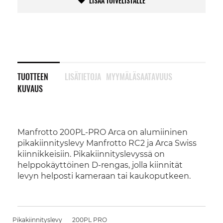
LISÄÄ TOIVELISTALLE
TUOTTEEN
LISÄTIETOJA
MYYMÄLÄSAATAVUUS
KUVAUS
Manfrotto 200PL-PRO Arca on alumiininen
pikakiinnityslevy Manfrotto RC2 ja Arca Swiss
kiinnikkeisiin. Pikakiinnityslevyssä on
helppokäyttöinen D-rengas, jolla kiinnität
levyn helposti kameraan tai kaukoputkeen.
Pikakiinnityslevy
200PL PRO