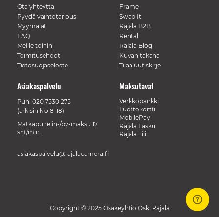
Ota yhteyttä
Frame
Pyydä vaihtotarjous
Swap It
Myymälät
Rajala B2B
FAQ
Rental
Meille töihin
Rajala Blogi
Toimitusehdot
Kuvan takana
Tietosuojaseloste
Tilaa uutiskirje
Asiakaspalvelu
Maksutavat
Verkkopankki
Puh.
020 7530 275
Luottokortti
(arkisin klo 8-18)
MobilePay
Matkapuhelin-/pv-maksu 17
Rajala Lasku
snt/min.
Rajala Tili
asiakaspalvelu@rajalacamera.fi
Copyright © 2025 Osakeyhtiö Osk. Rajala