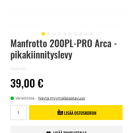
Manfrotto 200PL-PRO Arca -
Skip
to
pikakiinnityslevy
the
beginning
of
the
95680481
images
gallery
39,00 €
Varastossa
Näytä myymäläsaatavuus
LISÄÄ OSTOSKORIIN