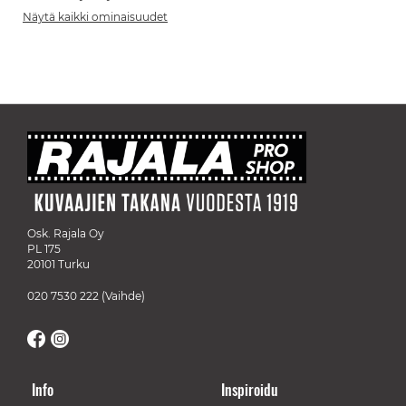
Näytä kaikki ominaisuudet
Osk. Rajala Oy
PL 175
20101 Turku
020 7530 222
(Vaihde)
Info
Inspiroidu