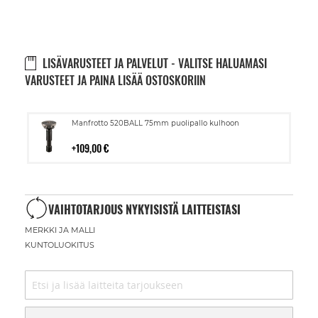
LISÄVARUSTEET JA PALVELUT - VALITSE HALUAMASI
VARUSTEET JA PAINA LISÄÄ OSTOSKORIIN
Lisää
Manfrotto 520BALL 75mm puolipallo kulhoon
ostoskoriin
109,00 €
VAIHTOTARJOUS NYKYISISTÄ LAITTEISTASI
MERKKI JA MALLI
KUNTOLUOKITUS