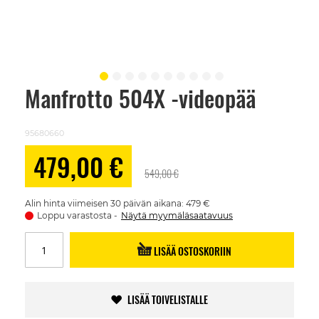
Manfrotto 504X -videopää
Skip
to
the
beginning
95680660
of
the
Alennushinta
479,00 €
images
549,00 €
gallery
Alin hinta viimeisen 30 päivän aikana: 479 €
Loppu varastosta
Näytä myymäläsaatavuus
LISÄÄ OSTOSKORIIN
LISÄÄ TOIVELISTALLE