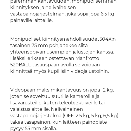
paremman kantavuuden, monipuolisemman
kiinnityksen ja nelivaiheisen
vastapainojärjestelmän, joka sopii jopa 6,5 kg
painaville laitteille.
Monipuoliset kiinnitysmahdollisuudet504X:n
tasainen 75 mm pohja tekee siitä
yhteensopivan useimpien jalustojen kanssa.
Lisäksi, erikseen ostettavan Manfrotto
520BALL-tasauspään avulla se voidaan
kiinnittää myös kupillisiin videojalustoihin.
Videopään maksimikantavuus on jopa 12 kg,
joten se soveltuu suurille kameroille ja
lisävarusteille, kuten teleobjektiiveille tai
valaistuslaitteille. Nelivaiheinen
vastapainojärjestelmä (OFF, 2,5 kg, 5 kg, 6,5 kg)
takaa tasapainon, kun laitteen painopiste
pysyy 55 mm sisällä.