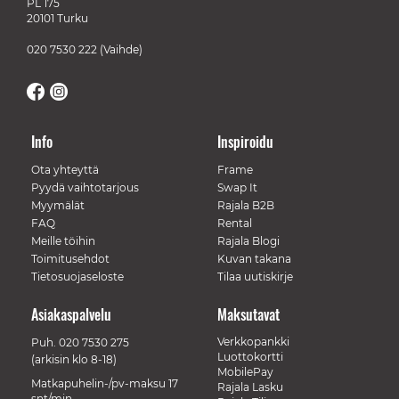
PL 175
20101 Turku
020 7530 222
(Vaihde)
Info
Inspiroidu
Ota yhteyttä
Frame
Pyydä vaihtotarjous
Swap It
Myymälät
Rajala B2B
FAQ
Rental
Meille töihin
Rajala Blogi
Toimitusehdot
Kuvan takana
Tietosuojaseloste
Tilaa uutiskirje
Asiakaspalvelu
Maksutavat
Verkkopankki
Puh.
020 7530 275
Luottokortti
(arkisin klo 8-18)
MobilePay
Matkapuhelin-/pv-maksu 17
Rajala Lasku
snt/min.