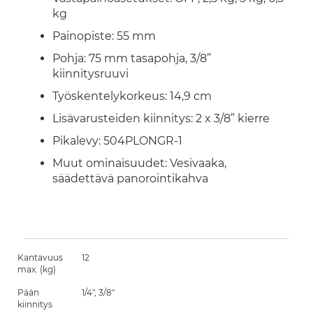
kg
Painopiste: 55 mm
Pohja: 75 mm tasapohja, 3/8”
kiinnitysruuvi
Työskentelykorkeus: 14,9 cm
Lisävarusteiden kiinnitys: 2 x 3/8” kierre
Pikalevy: 504PLONGR-1
Muut ominaisuudet: Vesivaaka,
säädettävä panorointikahva
Kantavuus
12
max. (kg)
Pään
1/4", 3/8"
kiinnitys