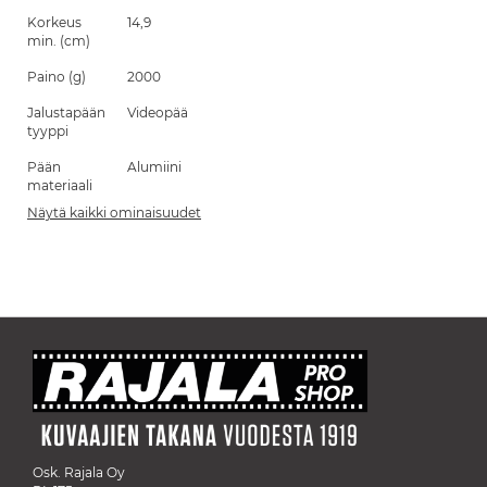
Korkeus
14,9
min. (cm)
Paino (g)
2000
Jalustapään
Videopää
tyyppi
Pään
Alumiini
materiaali
Näytä kaikki ominaisuudet
Osk. Rajala Oy