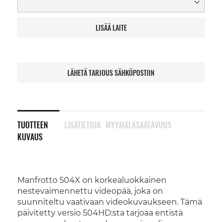
LISÄÄ LAITE
LÄHETÄ TARJOUS SÄHKÖPOSTIIN
TUOTTEEN
LISÄTIETOJA
MYYMÄLÄSAATAVUUS
KUVAUS
Manfrotto 504X on korkealuokkainen
nestevaimennettu videopää, joka on
suunniteltu vaativaan videokuvaukseen. Tämä
päivitetty versio 504HD:sta tarjoaa entistä