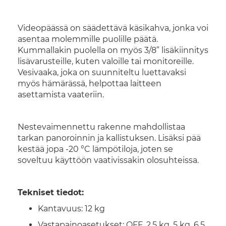
Videopäässä on säädettävä käsikahva, jonka voi
asentaa molemmille puolille päätä.
Kummallakin puolella on myös 3/8” lisäkiinnitys
lisävarusteille, kuten valoille tai monitoreille.
Vesivaaka, joka on suunniteltu luettavaksi
myös hämärässä, helpottaa laitteen
asettamista vaateriin.
Nestevaimennettu rakenne mahdollistaa
tarkan panoroinnin ja kallistuksen. Lisäksi pää
kestää jopa -20 °C lämpötiloja, joten se
soveltuu käyttöön vaativissakin olosuhteissa.
Tekniset tiedot:
Kantavuus: 12 kg
Vastapainoasetukset: OFF, 2,5 kg, 5 kg, 6,5