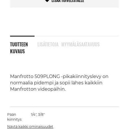
LISÄÄ TOIVELISTALLE
TUOTTEEN
LISÄTIETOJA
MYYMÄLÄSAATAVUUS
KUVAUS
Manfrotto 509PLONG -pikakiinnityslevy on
normaalia pidempi ja sopii lähes kaikkiin
Manfrotton videopäihin.
Pään
1/4", 3/8"
kiinnitys
Näytä kaikki ominaisuudet