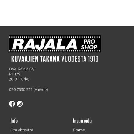
Osk. Rajala Oy
PL 175
20101 Turku
020 7530 222
(Vaihde)
Info
Inspiroidu
Ota yhteyttä
Frame