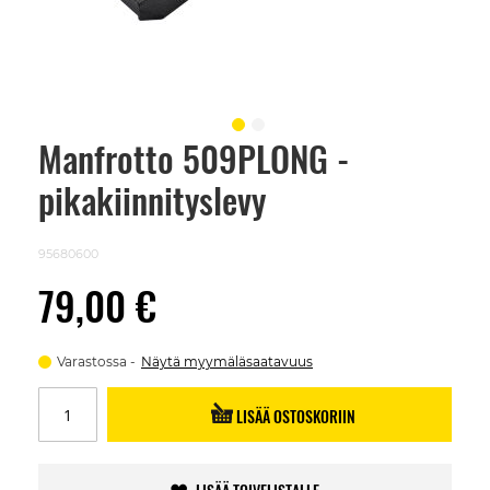
Manfrotto 509PLONG -
Skip
to
pikakiinnityslevy
the
beginning
of
the
95680600
images
gallery
79,00 €
Varastossa
Näytä myymäläsaatavuus
LISÄÄ OSTOSKORIIN