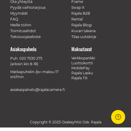
Ota yhteyttä
Frame
Pyydä vaihtotarjous
Swap It
Myymälät
Rajala B2B
FAQ
Rental
Meille töihin
Rajala Blogi
Toimitusehdot
Kuvan takana
Tietosuojaseloste
Tilaa uutiskirje
Asiakaspalvelu
Maksutavat
Verkkopankki
Puh.
020 7530 275
Luottokortti
(arkisin klo 8-18)
MobilePay
Matkapuhelin-/pv-maksu 17
Rajala Lasku
snt/min.
Rajala Tili
asiakaspalvelu@rajalacamera.fi
Copyright © 2025 Osakeyhtiö Osk. Rajala
// Track a page view, by UPI