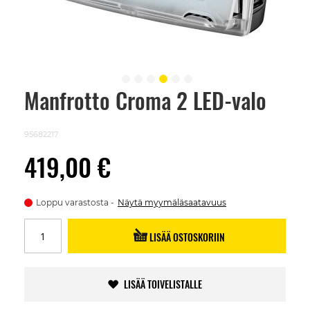
Manfrotto Croma 2 LED-valo
Skip
to
the
beginning
95682217
of
the
419,00 €
images
gallery
Loppu varastosta
Näytä myymäläsaatavuus
LISÄÄ OSTOSKORIIN
LISÄÄ TOIVELISTALLE