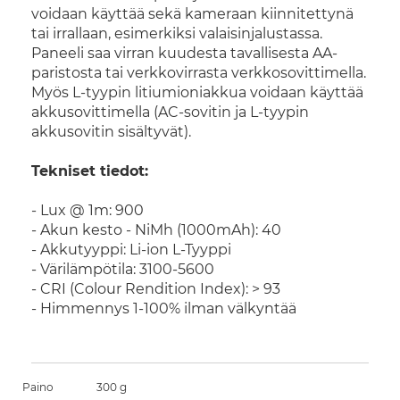
voidaan käyttää sekä kameraan kiinnitettynä
tai irrallaan, esimerkiksi valaisinjalustassa.
Paneeli saa virran kuudesta tavallisesta AA-
paristosta tai verkkovirrasta verkkosovittimella.
Myös L-tyypin litiumioniakkua voidaan käyttää
akkusovittimella (AC-sovitin ja L-tyypin
akkusovitin sisältyvät).
Tekniset tiedot:
- Lux @ 1m: 900
- Akun kesto - NiMh (1000mAh): 40
- Akkutyyppi: Li-ion L-Tyyppi
- Värilämpötila: 3100-5600
- CRI (Colour Rendition Index): > 93
- Himmennys 1-100% ilman välkyntää
Paino
300 g