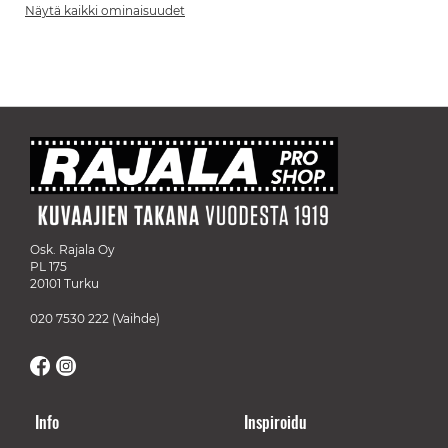
Näytä kaikki ominaisuudet
Osk. Rajala Oy
PL 175
20101 Turku
020 7530 222
(Vaihde)
Info
Inspiroidu