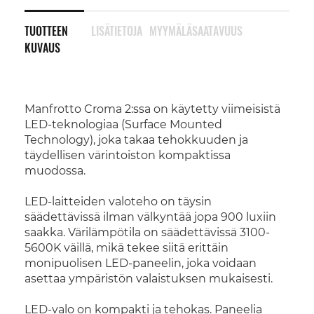
TUOTTEEN
LISÄTIETOJA
MYYMÄLÄSAATAVUUS
KUVAUS
Manfrotto Croma 2:ssa on käytetty viimeisistä
LED-teknologiaa (Surface Mounted
Technology), joka takaa tehokkuuden ja
täydellisen värintoiston kompaktissa
muodossa.
LED-laitteiden valoteho on täysin
säädettävissä ilman välkyntää jopa 900 luxiin
saakka. Värilämpötila on säädettävissä 3100-
5600K väillä, mikä tekee siitä erittäin
monipuolisen LED-paneelin, joka voidaan
asettaa ympäristön valaistuksen mukaisesti.
LED-valo on kompakti ja tehokas. Paneelia