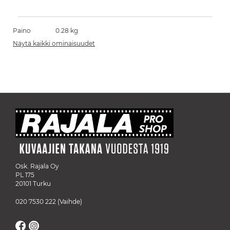
Paino
0.28 kg
Näytä kaikki ominaisuudet
Osk. Rajala Oy
PL 175
20101 Turku
020 7530 222
(Vaihde)