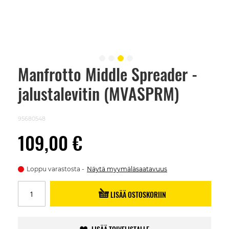
Manfrotto Middle Spreader -
Skip
to
jalustalevitin (MVASPRM)
the
beginning
of
the
95680548
images
gallery
109,00 €
Loppu varastosta
Näytä myymäläsaatavuus
LISÄÄ OSTOSKORIIN