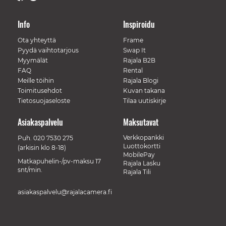
Info
Inspiroidu
Ota yhteyttä
Frame
Pyydä vaihtotarjous
Swap It
Myymälät
Rajala B2B
FAQ
Rental
Meille töihin
Rajala Blogi
Toimitusehdot
Kuvan takana
Tietosuojaseloste
Tilaa uutiskirje
Asiakaspalvelu
Maksutavat
Verkkopankki
Puh.
020 7530 275
Luottokortti
(arkisin klo 8-18)
MobilePay
Matkapuhelin-/pv-maksu 17
Rajala Lasku
snt/min.
Rajala Tili
asiakaspalvelu@rajalacamera.fi