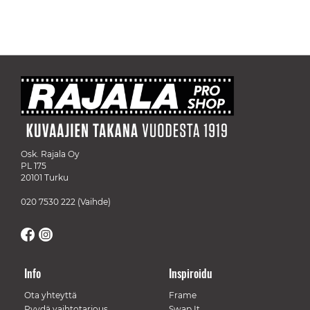
Osk. Rajala Oy
PL 175
20101 Turku
020 7530 222
(Vaihde)
Info
Inspiroidu
Ota yhteyttä
Frame
Pyydä vaihtotarjous
Swap It