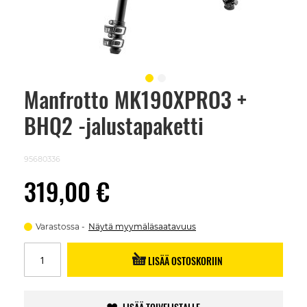
Manfrotto MK190XPRO3 +
Skip
to
BHQ2 -jalustapaketti
the
beginning
of
the
95680336
images
gallery
319,00 €
Varastossa
Näytä myymäläsaatavuus
LISÄÄ OSTOSKORIIN