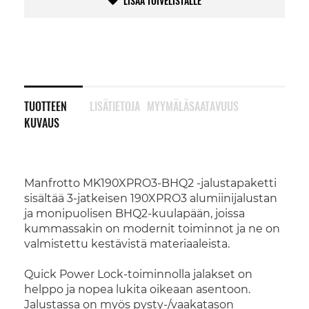
LISÄÄ TOIVELISTALLE
TUOTTEEN
LISÄTIETOJA
MYYMÄLÄSAATAVUUS
KUVAUS
Manfrotto MK190XPRO3-BHQ2 -jalustapaketti
sisältää 3-jatkeisen 190XPRO3 alumiinijalustan
ja monipuolisen BHQ2-kuulapään, joissa
kummassakin on modernit toiminnot ja ne on
valmistettu kestävistä materiaaleista.
Quick Power Lock-toiminnolla jalakset on
helppo ja nopea lukita oikeaan asentoon.
Jalustassa on myös pysty-/vaakatason