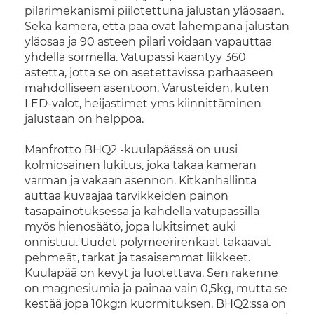
pilarimekanismi piilotettuna jalustan yläosaan.
Sekä kamera, että pää ovat lähempänä jalustan
yläosaa ja 90 asteen pilari voidaan vapauttaa
yhdellä sormella. Vatupassi kääntyy 360
astetta, jotta se on asetettavissa parhaaseen
mahdolliseen asentoon. Varusteiden, kuten
LED-valot, heijastimet yms kiinnittäminen
jalustaan on helppoa.
Manfrotto BHQ2 -kuulapäässä on uusi
kolmiosainen lukitus, joka takaa kameran
varman ja vakaan asennon. Kitkanhallinta
auttaa kuvaajaa tarvikkeiden painon
tasapainotuksessa ja kahdella vatupassilla
myös hienosäätö, jopa lukitsimet auki
onnistuu. Uudet polymeerirenkaat takaavat
pehmeät, tarkat ja tasaisemmat liikkeet.
Kuulapää on kevyt ja luotettava. Sen rakenne
on magnesiumia ja painaa vain 0,5kg, mutta se
kestää jopa 10kg:n kuormituksen. BHQ2:ssa on