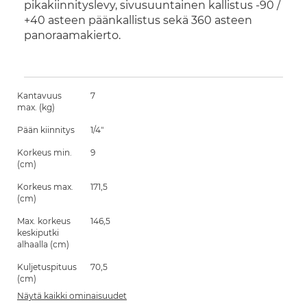
pikakiinnityslevy, sivusuuntainen kallistus -90 /
+40 asteen päänkallistus sekä 360 asteen
panoraamakierto.
Kantavuus
7
max. (kg)
Pään kiinnitys
1/4"
Korkeus min.
9
(cm)
Korkeus max.
171,5
(cm)
Max. korkeus
146,5
keskiputki
alhaalla (cm)
Kuljetuspituus
70,5
(cm)
Näytä kaikki ominaisuudet