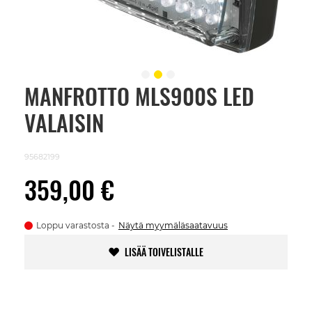
MANFROTTO MLS900S LED
Skip
to
VALAISIN
the
beginning
of
the
95682199
images
gallery
359,00 €
Loppu varastosta
Näytä myymäläsaatavuus
LISÄÄ TOIVELISTALLE