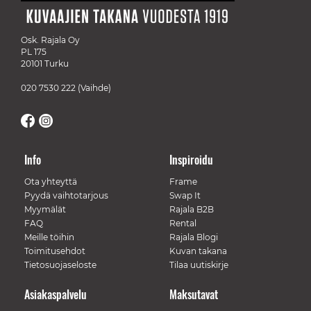
Osk. Rajala Oy
PL 175
20101 Turku
020 7530 222
(Vaihde)
Info
Inspiroidu
Ota yhteyttä
Frame
Pyydä vaihtotarjous
Swap It
Myymälät
Rajala B2B
FAQ
Rental
Meille töihin
Rajala Blogi
Toimitusehdot
Kuvan takana
Tietosuojaseloste
Tilaa uutiskirje
Asiakaspalvelu
Maksutavat