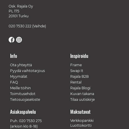
Osk. Rajala Oy
PL 175
20101 Turku
020 7530 222
(Vaihde)
Info
Inspiroidu
Ota yhteyttä
Frame
Pyydä vaihtotarjous
Swap It
Myymälät
Rajala B2B
FAQ
Rental
Meille töihin
Rajala Blogi
Toimitusehdot
Kuvan takana
Tietosuojaseloste
Tilaa uutiskirje
Asiakaspalvelu
Maksutavat
Verkkopankki
Puh.
020 7530 275
Luottokortti
(arkisin klo 8-18)