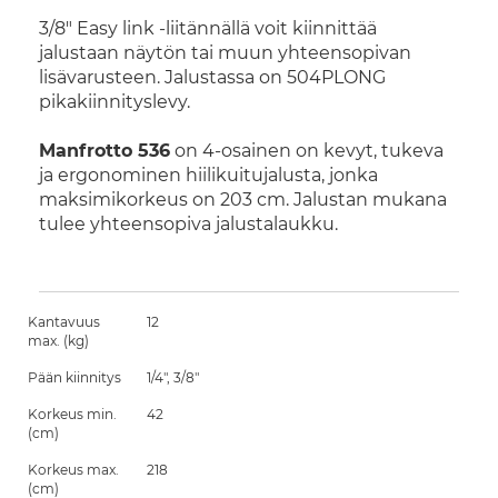
3/8" Easy link -liitännällä voit kiinnittää
jalustaan näytön tai muun yhteensopivan
lisävarusteen. Jalustassa on 504PLONG
pikakiinnityslevy.
Manfrotto 536
on 4-osainen on kevyt, tukeva
ja ergonominen hiilikuitujalusta, jonka
maksimikorkeus on 203 cm. Jalustan mukana
tulee yhteensopiva jalustalaukku.
Kantavuus
12
max. (kg)
Pään kiinnitys
1/4", 3/8"
Korkeus min.
42
(cm)
Korkeus max.
218
(cm)