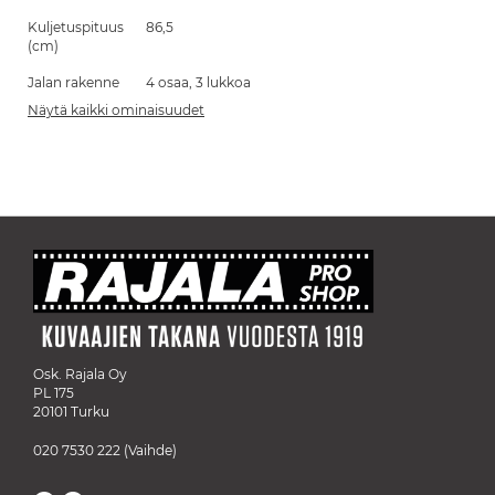
Kuljetuspituus
86,5
(cm)
Jalan rakenne
4 osaa, 3 lukkoa
Näytä kaikki ominaisuudet
Osk. Rajala Oy
PL 175
20101 Turku
020 7530 222
(Vaihde)