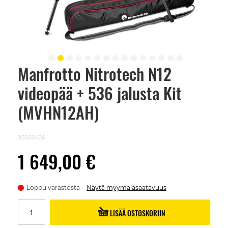
Manfrotto Nitrotech N12
Skip
to
videopää + 536 jalusta Kit
the
beginning
of
(MVHN12AH)
the
images
gallery
95680426
1 649,00 €
Loppu varastosta
Näytä myymäläsaatavuus
LISÄÄ OSTOSKORIIN