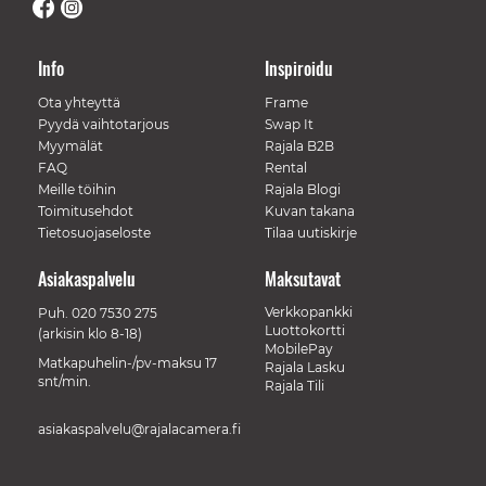
Info
Inspiroidu
Ota yhteyttä
Frame
Pyydä vaihtotarjous
Swap It
Myymälät
Rajala B2B
FAQ
Rental
Meille töihin
Rajala Blogi
Toimitusehdot
Kuvan takana
Tietosuojaseloste
Tilaa uutiskirje
Asiakaspalvelu
Maksutavat
Verkkopankki
Puh.
020 7530 275
Luottokortti
(arkisin klo 8-18)
MobilePay
Matkapuhelin-/pv-maksu 17
Rajala Lasku
snt/min.
Rajala Tili
asiakaspalvelu@rajalacamera.fi