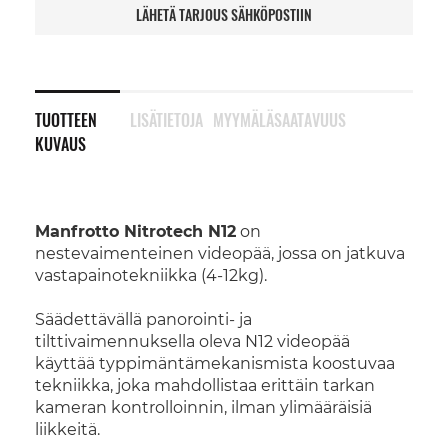
LÄHETÄ TARJOUS SÄHKÖPOSTIIN
TUOTTEEN
LISÄTIETOJA
MYYMÄLÄSAATAVUUS
KUVAUS
Manfrotto Nitrotech N12
on
nestevaimenteinen videopää, jossa on jatkuva
vastapainotekniikka (4-12kg).
Säädettävällä panorointi- ja
tilttivaimennuksella oleva N12 videopää
käyttää typpimäntämekanismista koostuvaa
tekniikka, joka mahdollistaa erittäin tarkan
kameran kontrolloinnin, ilman ylimääräisiä
liikkeitä.