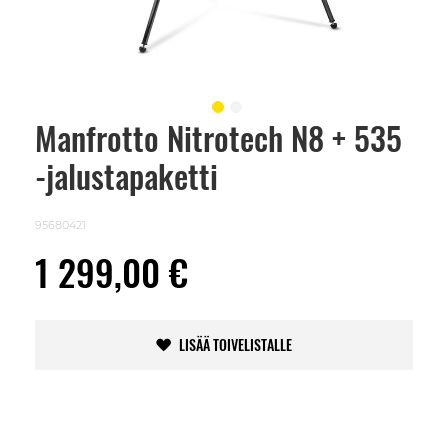
Manfrotto Nitrotech N8 + 535
Skip
to
-jalustapaketti
the
beginning
of
the
95680421
images
gallery
1 299,00 €
LISÄÄ TOIVELISTALLE