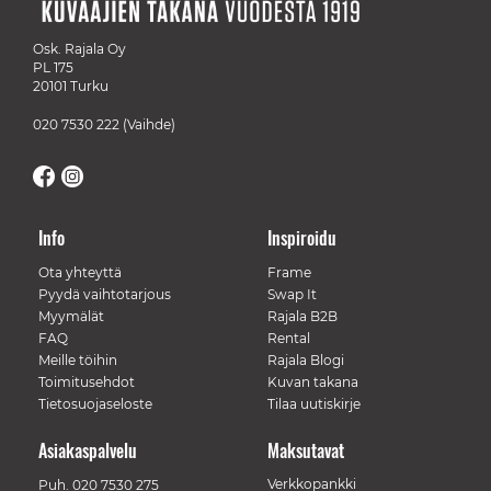
Osk. Rajala Oy
PL 175
20101 Turku
020 7530 222
(Vaihde)
Info
Inspiroidu
Ota yhteyttä
Frame
Pyydä vaihtotarjous
Swap It
Myymälät
Rajala B2B
FAQ
Rental
Meille töihin
Rajala Blogi
Toimitusehdot
Kuvan takana
Tietosuojaseloste
Tilaa uutiskirje
Asiakaspalvelu
Maksutavat
Verkkopankki
Puh.
020 7530 275