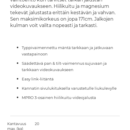
videokuvaukseen. Hiilikuitu ja magnesium
tekevät jalustasta erittäin kestävän ja vahvan.
Sen maksimikorkeus on jopa 171cm. Jalkojen
kulman voit valita nopeasti ja tarkasti.
Typpivaimennettu mäntä tarkkaan ja jatkuvaan
vastapainoon
Säädettävä pan & tilt-vaimennus sujuvaan ja
tarkkaan videokuvaukseen
Easy link-liitäntä
Kannatin sivulukituksella varustetulle liukulevylle
MPRO 3-osainen hiilikuitu-videojalusta
Kantavuus
20
max. (kg)