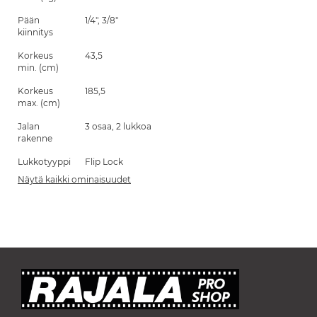
Pään
1/4", 3/8"
kiinnitys
Korkeus
43,5
min. (cm)
Korkeus
185,5
max. (cm)
Jalan
3 osaa, 2 lukkoa
rakenne
Lukkotyyppi
Flip Lock
Näytä kaikki ominaisuudet