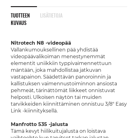
TUOTTEEN
LISÄTIETOJA
KUVAUS
Nitrotech N8 -videopää
Vallankumouksellinen pää yhdistää
videopäävalikoiman menestynemmät
elementit uniikkiin typpivaimennettuun
mäntään, joka mahdollistaa jatkuvan
vastapainon. Säädettävän panoroinnin ja
kallistuksen vaimennustoiminnon ansiosta
pehmeät, tärinättömät liikkeet onnistuvat
helposti. Ulkoisen näytön tai muiden
tarvikkeiden kiinnittäminen onnistuu 3/8" Easy
Link -kiinnityksellä.
Manfrotto 535 -jalusta
Tämä kevyt hiilikuitujalusta on loistava
vaihtoehto kun tarvitset tarkan jalustan