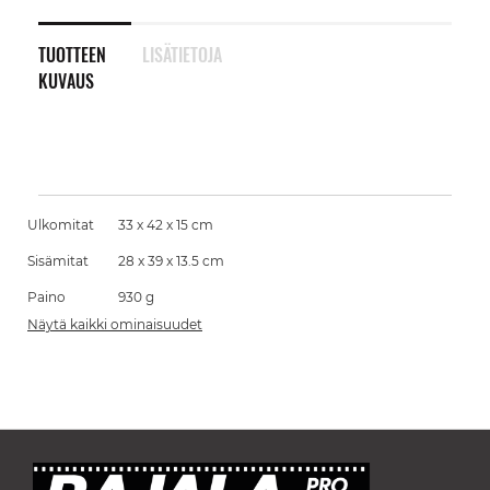
TUOTTEEN
LISÄTIETOJA
KUVAUS
Ulkomitat
33 x 42 x 15 cm
Sisämitat
28 x 39 x 13.5 cm
Paino
930 g
Näytä kaikki ominaisuudet