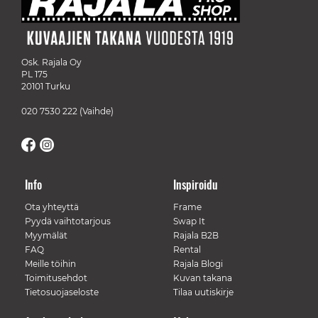
Osk. Rajala Oy
PL 175
20101 Turku
020 7530 222
(Vaihde)
Info
Inspiroidu
Ota yhteyttä
Frame
Pyydä vaihtotarjous
Swap It
Myymälät
Rajala B2B
FAQ
Rental
Meille töihin
Rajala Blogi
Toimitusehdot
Kuvan takana
Tietosuojaseloste
Tilaa uutiskirje