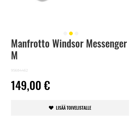
Manfrotto Windsor Messenger
Skip
to
M
the
beginning
of
the
95684462
images
gallery
149,00 €
LISÄÄ TOIVELISTALLE