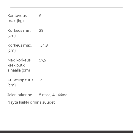
Kantavuus
6
max. (kg)
Korkeus min.
29
(cm)
Korkeus max.
154,9
(cm)
Max. korkeus
97,5
keskiputki
alhaalla (cm)
Kuljetuspituus
29
(cm)
Jalan rakenne
5 osaa, 4 lukkoa
Näytä kaikki ominaisuudet