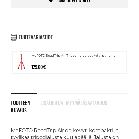
LISÄÄ TOIVELISTALLE
TUOTEVARIAATIOT
MeFOTO RoadTrip Air Tripod -jalustapaketti, punainen
129,00 €
TUOTTEEN
LISÄTIETOJA
MYYMÄLÄSAATAVUUS
KUVAUS
MeFOTO RoadTrip Air on kevyt, kompakti ja
tyylikäs tripodjalusta kuulapäällä. Jalusta on