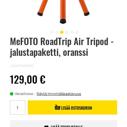
MeFOTO RoadTrip Air Tripod -
Skip
to
jalustapaketti, oranssi
the
beginning
of
the
2454RTAIRORG
images
gallery
129,00 €
Varastossa
Näytä myymäläsaatavuus
LISÄÄ OSTOSKORIIN