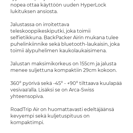
nopea ottaa käyttöön uuden HyperLock
lukituksen ansiosta.
Jalustassa on irroitettava
teleskooppikeskiputki, joka toimii
selfietikkuna. BackPacker Airin mukana tulee
puhelinkiinnike sekä bluetooth-laukaisin, joka
toimii älypuhelimen kaukolaukaisimena.
Jalustan maksimikorkeus on 155cm ja jalusta
menee suljettuna kompaktiin 29cm kokoon.
360° pyörivä sekä -45° - +90° tilttaava kuulapää
vesivaa'alla. Lisäksi se on Arca-Swiss
yhteensopiva.
RoadTrip Air on huomattavasti edeltäjäänsä
kevyempi sekä kuljetuspituus on
kompaktimpi.