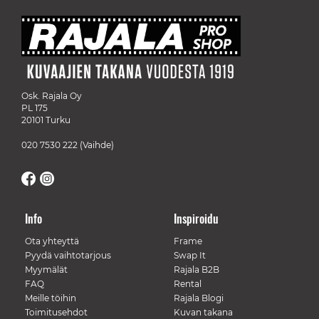
Osk. Rajala Oy
PL 175
20101 Turku
020 7530 222
(Vaihde)
Info
Inspiroidu
Ota yhteyttä
Frame
Pyydä vaihtotarjous
Swap It
Myymälät
Rajala B2B
FAQ
Rental
Meille töihin
Rajala Blogi
Toimitusehdot
Kuvan takana