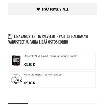
LISÄÄ TOIVELISTALLE
LISÄVARUSTEET JA PALVELUT - VALITSE HALUAMASI
VARUSTEET JA PAINA LISÄÄ OSTOSKORIIN
Lisää
Motorola NiMH 3xAA -akku radiopuhelimelle
ostoskoriin
35,00 €
Lisää
Motorola Handsfree -korvanappi
ostoskoriin
29,00 €