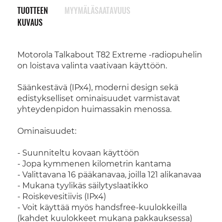
TUOTTEEN
MYYMÄLÄSAATAVUUS
KUVAUS
Motorola Talkabout T82 Extreme -radiopuhelin
on loistava valinta vaativaan käyttöön.
Säänkestävä (IPx4), moderni design sekä
edistykselliset ominaisuudet varmistavat
yhteydenpidon huimassakin menossa.
Ominaisuudet:
- Suunniteltu kovaan käyttöön
- Jopa kymmenen kilometrin kantama
- Valittavana 16 pääkanavaa, joilla 121 alikanavaa
- Mukana tyylikäs säilytyslaatikko
- Roiskevesitiivis (IPx4)
- Voit käyttää myös handsfree-kuulokkeilla
(kahdet kuulokkeet mukana pakkauksessa)