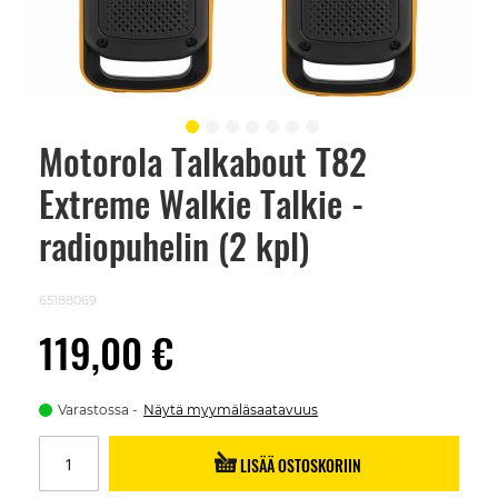
Motorola Talkabout T82
Skip
to
Extreme Walkie Talkie -
the
beginning
of
radiopuhelin (2 kpl)
the
images
gallery
65188069
119,00 €
Varastossa
Näytä myymäläsaatavuus
LISÄÄ OSTOSKORIIN