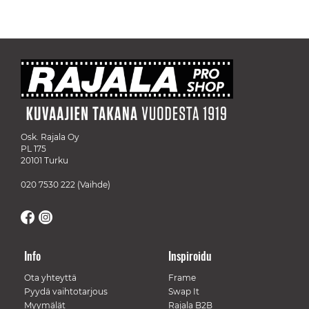
Osk. Rajala Oy
PL 175
20101 Turku
020 7530 222
(Vaihde)
Info
Inspiroidu
Ota yhteyttä
Frame
Pyydä vaihtotarjous
Swap It
Myymälät
Rajala B2B