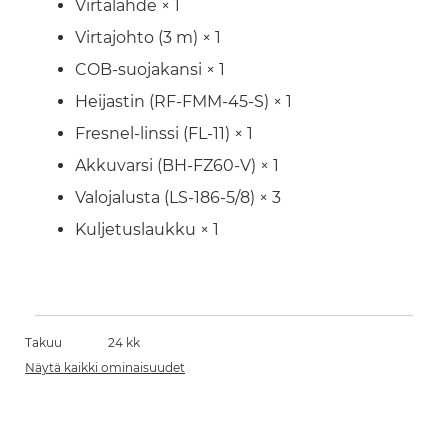
Virtalähde × 1
Virtajohto (3 m) × 1
COB-suojakansi × 1
Heijastin (RF-FMM-45-S) × 1
Fresnel-linssi (FL-11) × 1
Akkuvarsi (BH-FZ60-V) × 1
Valojalusta (LS-186-5/8) × 3
Kuljetuslaukku × 1
Takuu
24 kk
Näytä kaikki ominaisuudet