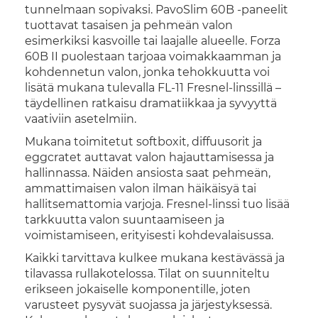
tunnelmaan sopivaksi. PavoSlim 60B -paneelit
tuottavat tasaisen ja pehmeän valon
esimerkiksi kasvoille tai laajalle alueelle. Forza
60B II puolestaan tarjoaa voimakkaamman ja
kohdennetun valon, jonka tehokkuutta voi
lisätä mukana tulevalla FL-11 Fresnel-linssillä –
täydellinen ratkaisu dramatiikkaa ja syvyyttä
vaativiin asetelmiin.
Mukana toimitetut softboxit, diffuusorit ja
eggcratet auttavat valon hajauttamisessa ja
hallinnassa. Näiden ansiosta saat pehmeän,
ammattimaisen valon ilman häikäisyä tai
hallitsemattomia varjoja. Fresnel-linssi tuo lisää
tarkkuutta valon suuntaamiseen ja
voimistamiseen, erityisesti kohdevalaisussa.
Kaikki tarvittava kulkee mukana kestävässä ja
tilavassa rullakotelossa. Tilat on suunniteltu
erikseen jokaiselle komponentille, joten
varusteet pysyvät suojassa ja järjestyksessä.