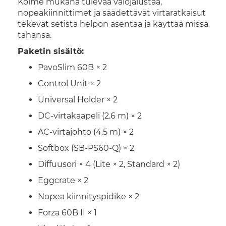
Kolme mukana tulevaa valojalustaa,
nopeakiinnittimet ja säädettävät virtaratkaisut
tekevät setistä helpon asentaa ja käyttää missä
tahansa.
Paketin sisältö:
PavoSlim 60B × 2
Control Unit × 2
Universal Holder × 2
DC-virtakaapeli (2.6 m) × 2
AC-virtajohto (4.5 m) × 2
Softbox (SB-PS60-Q) × 2
Diffuusori × 4 (Lite × 2, Standard × 2)
Eggcrate × 2
Nopea kiinnityspidike × 2
Forza 60B II × 1