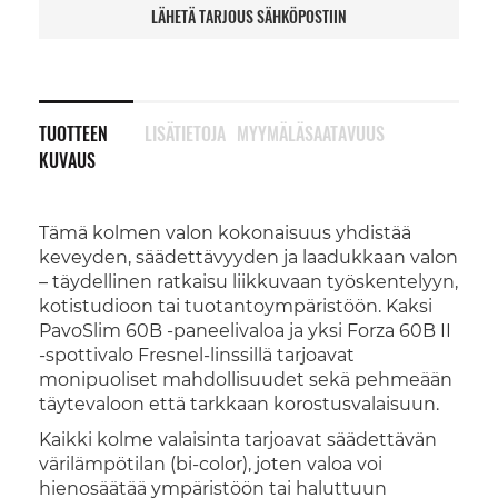
LÄHETÄ TARJOUS SÄHKÖPOSTIIN
TUOTTEEN
LISÄTIETOJA
MYYMÄLÄSAATAVUUS
KUVAUS
Tämä kolmen valon kokonaisuus yhdistää
keveyden, säädettävyyden ja laadukkaan valon
– täydellinen ratkaisu liikkuvaan työskentelyyn,
kotistudioon tai tuotantoympäristöön. Kaksi
PavoSlim 60B -paneelivaloa ja yksi Forza 60B II
-spottivalo Fresnel-linssillä tarjoavat
monipuoliset mahdollisuudet sekä pehmeään
täytevaloon että tarkkaan korostusvalaisuun.
Kaikki kolme valaisinta tarjoavat säädettävän
värilämpötilan (bi-color), joten valoa voi
hienosäätää ympäristöön tai haluttuun