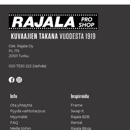
Osk. Rajala Oy
PL 175
20101 Turku
020 7530 222
(Vaihde)
Info
Inspiroidu
Ota yhteyttä
Frame
Pyydä vaihtotarjous
Swap It
Myymälät
Rajala B2B
FAQ
Rental
Meille töihin
Rajala Blogi