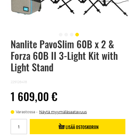
Nanlite PavoSlim 60B x 2 &
Skip
to
Forza 60B II 3-Light Kit with
the
beginning
of
Light Stand
the
images
gallery
229128418
1 609,00 €
Varastossa
Näytä myymäläsaatavuus
LISÄÄ OSTOSKORIIN