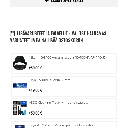
LISÄÄ TOIVELISTALLE
LISÄVARUSTEET JA PALVELUT - VALITSE HALUAMASI
VARUSTEET JA PAINA LISÄÄ OSTOSKORIIN
Lisää
Nikon HB-N106 -vastavalosuoja (10-100VR, AF-P 18-55)
ostoskoriin
39,00 €
Lisää
Hoya UV Pro1 -suodin 55mm
ostoskoriin
49,00 €
Lisää
VSGO Cleaning Travel Kit -puhdistussetti
ostoskoriin
69,00 €
Lisää
Hoya PL-CIR Pro1 55mm -polarisaatiosuodin