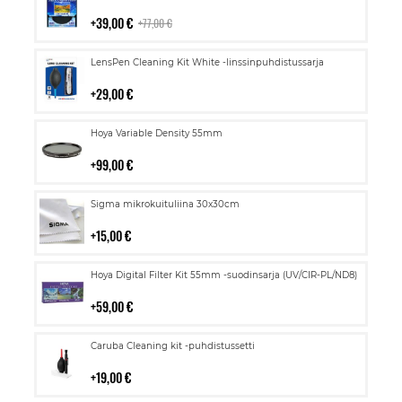
ostoskoriin
39,00 €
77,00 €
Lisää
LensPen Cleaning Kit White -linssinpuhdistussarja
ostoskoriin
29,00 €
Lisää
Hoya Variable Density 55mm
ostoskoriin
99,00 €
Lisää
Sigma mikrokuituliina 30x30cm
ostoskoriin
15,00 €
Lisää
Hoya Digital Filter Kit 55mm -suodinsarja (UV/CIR-PL/ND8)
ostoskoriin
59,00 €
Lisää
Caruba Cleaning kit -puhdistussetti
ostoskoriin
19,00 €