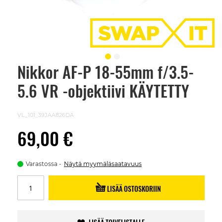
Nikkor AF-P 18-55mm f/3.5-
Skip
to
5.6 VR -objektiivi KÄYTETTY
the
beginning
of
the
VL_101_39JAA826DA
images
gallery
69,00 €
Varastossa
Näytä myymäläsaatavuus
LISÄÄ OSTOSKORIIN