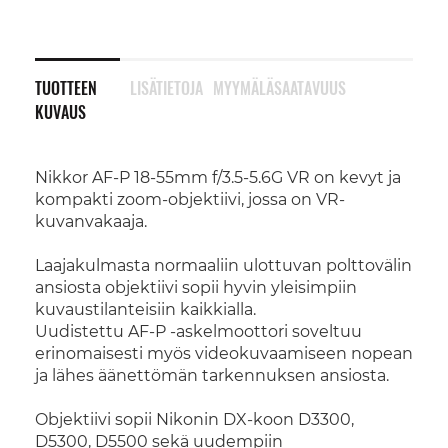
TUOTTEEN
LISÄTIETOJA
MYYMÄLÄSAATAVUUS
KUVAUS
Nikkor AF-P 18-55mm f/3.5-5.6G VR on kevyt ja
kompakti zoom-objektiivi, jossa on VR-
kuvanvakaaja.
Laajakulmasta normaaliin ulottuvan polttovälin
ansiosta objektiivi sopii hyvin yleisimpiin
kuvaustilanteisiin kaikkialla.
Uudistettu AF-P -askelmoottori soveltuu
erinomaisesti myös videokuvaamiseen nopean
ja lähes äänettömän tarkennuksen ansiosta.
Objektiivi sopii Nikonin DX-koon D3300,
D5300, D5500 sekä uudempiin