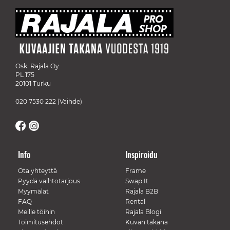
Osk. Rajala Oy
PL 175
20101 Turku
020 7530 222
(Vaihde)
Info
Inspiroidu
Ota yhteyttä
Frame
Pyydä vaihtotarjous
Swap It
Myymälät
Rajala B2B
FAQ
Rental
Meille töihin
Rajala Blogi
Toimitusehdot
Kuvan takana