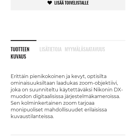
LISÄÄ TOIVELISTALLE
TUOTTEEN
LISÄTIETOJA
MYYMÄLÄSAATAVUUS
KUVAUS
Erittäin pienikokoinen ja kevyt, optisilta
ominaisuuksiltaan laadukas zoom-objektiivi,
joka on suunniteltu käytettäväksi Nikonin DX-
muodon digitaalisissa järjestelmäkameroissa.
Sen kolminkertainen zoom tarjoaa
monipuoliset mahdollisuudet erilaisissa
kuvaustilanteissa.