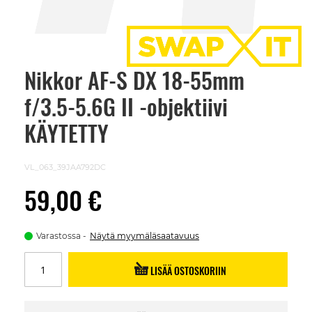
Nikkor AF-S DX 18-55mm
Skip
to
f/3.5-5.6G II -objektiivi
the
beginning
of
KÄYTETTY
the
images
gallery
VL_063_39JAA792DC
59,00 €
Varastossa
Näytä myymäläsaatavuus
LISÄÄ OSTOSKORIIN