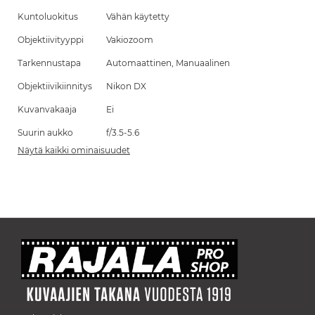
Kuntoluokitus
Vähän käytetty
Objektiivityyppi
Vakiozoom
Tarkennustapa
Automaattinen, Manuaalinen
Objektiivikiinnitys
Nikon DX
Kuvanvakaaja
Ei
Suurin aukko
f/3.5-5.6
Näytä kaikki ominaisuudet