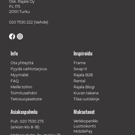
Osk. Rajala Oy
PL 175
20101 Turku
020 7530 222
(Vaihde)
Info
Inspiroidu
Ota yhteyttä
Frame
Pyydä vaihtotarjous
Swap It
Myymälät
Rajala B2B
FAQ
Rental
Meille töihin
Rajala Blogi
Toimitusehdot
Kuvan takana
Tietosuojaseloste
Tilaa uutiskirje
Asiakaspalvelu
Maksutavat
Verkkopankki
Puh.
020 7530 275
Luottokortti
(arkisin klo 8-18)
MobilePay