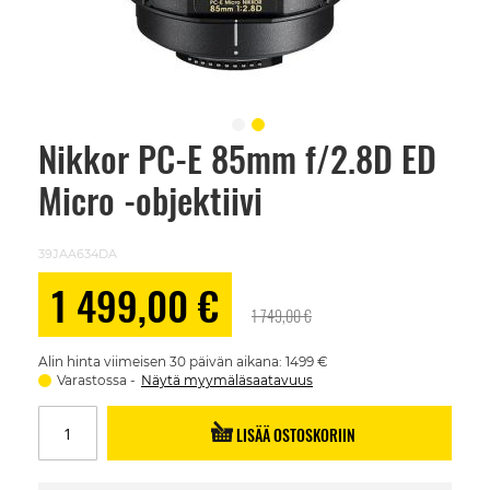
Nikkor PC-E 85mm f/2.8D ED
Skip
to
Micro -objektiivi
the
beginning
of
the
39JAA634DA
images
gallery
Alennushinta
1 499,00 €
1 749,00 €
Alin hinta viimeisen 30 päivän aikana: 1499 €
Varastossa
Näytä myymäläsaatavuus
LISÄÄ OSTOSKORIIN