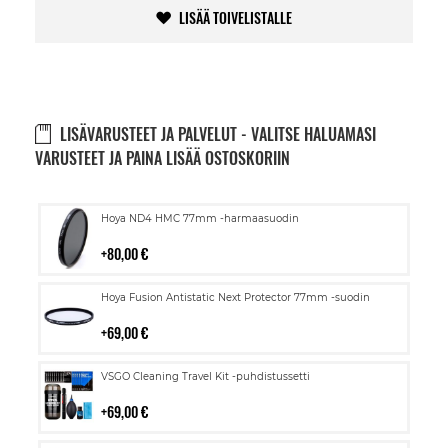
LISÄÄ TOIVELISTALLE
LISÄVARUSTEET JA PALVELUT - VALITSE HALUAMASI
VARUSTEET JA PAINA LISÄÄ OSTOSKORIIN
Lisää
Hoya ND4 HMC 77mm -harmaasuodin
ostoskoriin
80,00 €
Lisää
Hoya Fusion Antistatic Next Protector 77mm -suodin
ostoskoriin
69,00 €
Lisää
VSGO Cleaning Travel Kit -puhdistussetti
ostoskoriin
69,00 €