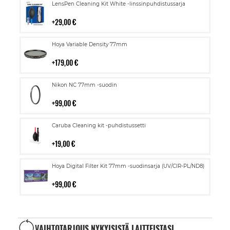
Lisää
LensPen Cleaning Kit White -linssinpuhdistussarja
ostoskoriin
29,00 €
Lisää
Hoya Variable Density 77mm
ostoskoriin
179,00 €
Lisää
Nikon NC 77mm -suodin
ostoskoriin
99,00 €
Lisää
Caruba Cleaning kit -puhdistussetti
ostoskoriin
19,00 €
Lisää
Hoya Digital Filter Kit 77mm -suodinsarja (UV/CIR-PL/ND8)
ostoskoriin
99,00 €
VAIHTOTARJOUS NYKYISISTÄ LAITTEISTASI