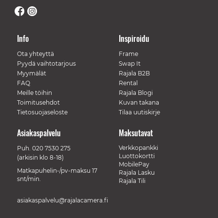
Info
Inspiroidu
Ota yhteyttä
Frame
Pyydä vaihtotarjous
Swap It
Myymälät
Rajala B2B
FAQ
Rental
Meille töihin
Rajala Blogi
Toimitusehdot
Kuvan takana
Tietosuojaseloste
Tilaa uutiskirje
Asiakaspalvelu
Maksutavat
Verkkopankki
Puh.
020 7530 275
Luottokortti
(arkisin klo 8-18)
MobilePay
Matkapuhelin-/pv-maksu 17
Rajala Lasku
snt/min.
Rajala Tili
asiakaspalvelu@rajalacamera.fi