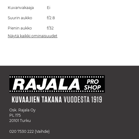
Kuvanvakaaja
Ei
Suurin aukko
f/2.8
Pienin aukko
f/32
Näytä kaikki ominaisuudet
Osk. Rajala Oy
PL 175
20101 Turku
020 7530 222
(Vaihde)