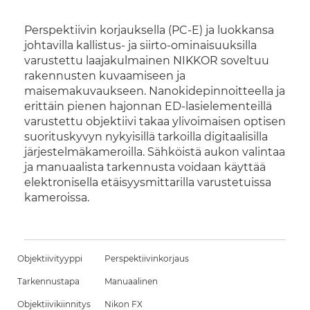
Perspektiivin korjauksella (PC-E) ja luokkansa
johtavilla kallistus- ja siirto-ominaisuuksilla
varustettu laajakulmainen NIKKOR soveltuu
rakennusten kuvaamiseen ja
maisemakuvaukseen. Nanokidepinnoitteella ja
erittäin pienen hajonnan ED-lasielementeillä
varustettu objektiivi takaa ylivoimaisen optisen
suorituskyvyn nykyisillä tarkoilla digitaalisilla
järjestelmäkameroilla. Sähköistä aukon valintaa
ja manuaalista tarkennusta voidaan käyttää
elektronisella etäisyysmittarilla varustetuissa
kameroissa.
Objektiivityyppi
Perspektiivinkorjaus
Tarkennustapa
Manuaalinen
Objektiivikiinnitys
Nikon FX