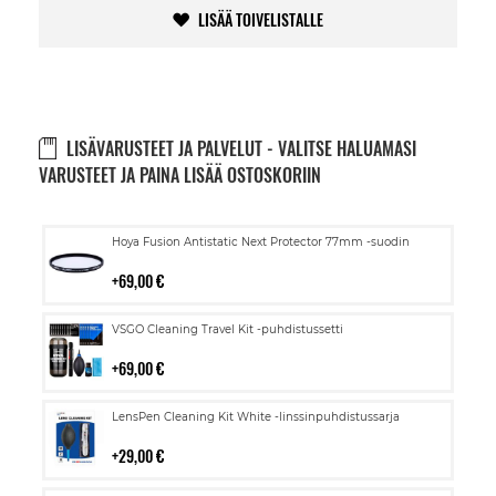
LISÄÄ TOIVELISTALLE
LISÄVARUSTEET JA PALVELUT - VALITSE HALUAMASI
VARUSTEET JA PAINA LISÄÄ OSTOSKORIIN
Lisää
Hoya Fusion Antistatic Next Protector 77mm -suodin
ostoskoriin
69,00 €
Lisää
VSGO Cleaning Travel Kit -puhdistussetti
ostoskoriin
69,00 €
Lisää
LensPen Cleaning Kit White -linssinpuhdistussarja
ostoskoriin
29,00 €