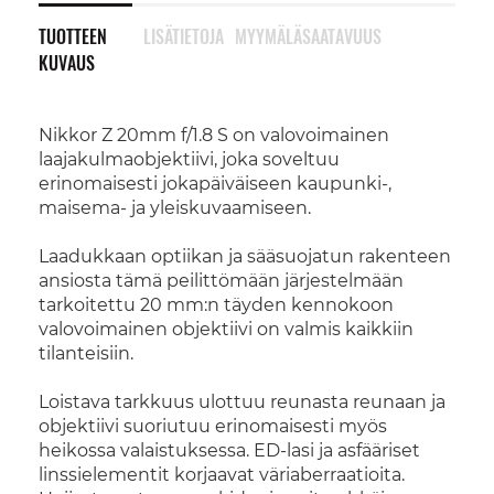
TUOTTEEN
LISÄTIETOJA
MYYMÄLÄSAATAVUUS
KUVAUS
Nikkor Z 20mm f/1.8 S on valovoimainen
laajakulmaobjektiivi, joka soveltuu
erinomaisesti jokapäiväiseen kaupunki-,
maisema- ja yleiskuvaamiseen.
Laadukkaan optiikan ja sääsuojatun rakenteen
ansiosta tämä peilittömään järjestelmään
tarkoitettu 20 mm:n täyden kennokoon
valovoimainen objektiivi on valmis kaikkiin
tilanteisiin.
Loistava tarkkuus ulottuu reunasta reunaan ja
objektiivi suoriutuu erinomaisesti myös
heikossa valaistuksessa. ED-lasi ja asfääriset
linssielementit korjaavat väriaberraatioita.