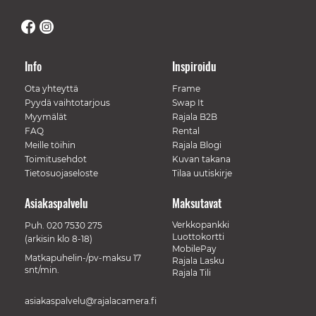
Info
Inspiroidu
Ota yhteyttä
Frame
Pyydä vaihtotarjous
Swap It
Myymälät
Rajala B2B
FAQ
Rental
Meille töihin
Rajala Blogi
Toimitusehdot
Kuvan takana
Tietosuojaseloste
Tilaa uutiskirje
Asiakaspalvelu
Maksutavat
Verkkopankki
Puh.
020 7530 275
Luottokortti
(arkisin klo 8-18)
MobilePay
Matkapuhelin-/pv-maksu 17
Rajala Lasku
snt/min.
Rajala Tili
asiakaspalvelu@rajalacamera.fi