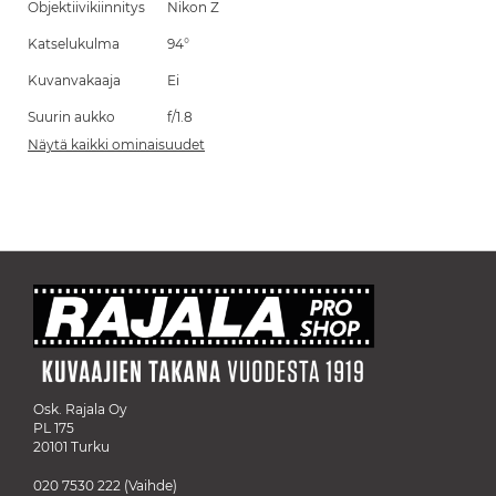
Objektiivikiinnitys
Nikon Z
Katselukulma
94°
Kuvanvakaaja
Ei
Suurin aukko
f/1.8
Näytä kaikki ominaisuudet
Osk. Rajala Oy
PL 175
20101 Turku
020 7530 222
(Vaihde)