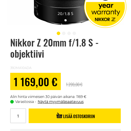
Nikkor Z 20mm f/1.8 S -
Skip
to
objektiivi
the
beginning
of
the
39JMA104DA
images
gallery
Alennushinta
1 169,00 €
1 299,00 €
Alin hinta viimeisen 30 päivän aikana: 1169 €
Varastossa
Näytä myymäläsaatavuus
LISÄÄ OSTOSKORIIN