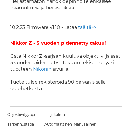
Heijastamaton nanokidepinnoite ehkäisee
haamukuvia ja heijastuksia.
10.2.23 Firmware v1.10 - Lataa
täältä>>
Nikkor Z - 5 vuoden pidennetty takuu!
Osta Nikkor Z -sarjaan kuuluva objektiivi ja saat
5 vuoden pidennetyn takuun rekisteröityäsi
tuotteen
Nikonin
sivuilla.
Tuote tulee rekisteröidä 90 päivän sisällä
ostohetkestä.
Objektiivityyppi
Laajakulma
Tarkennustapa
Automaattinen, Manuaalinen