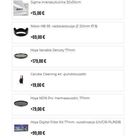
Lisää
Sigma mikrokuituliina 30x30cm
ostoskoriin
15,00 €
Lisää
Nikon HB-95 -vastavalosuoja (Z 20mm f/1.8)
ostoskoriin
69,00 €
Lisää
Hoya Variable Density 77mm
ostoskoriin
179,00 €
Lisää
Caruba Cleaning kit -puhdistussetti
ostoskoriin
19,00 €
Lisää
Hoya ND16 Pro -harmaasuodin, 77mm
ostoskoriin
79,00 €
Lisää
Hoya Digital Filter Kit 77mm -suodinsarja (UV/CIR-PL/ND8)
ostoskoriin
99,00 €