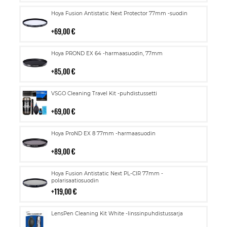
Lisää
Hoya Fusion Antistatic Next Protector 77mm -suodin
ostoskoriin
69,00 €
Lisää
Hoya PROND EX 64 -harmaasuodin, 77mm
ostoskoriin
85,00 €
Lisää
VSGO Cleaning Travel Kit -puhdistussetti
ostoskoriin
69,00 €
Lisää
Hoya ProND EX 8 77mm -harmaasuodin
ostoskoriin
89,00 €
Lisää
Hoya Fusion Antistatic Next PL-CIR 77mm -
ostoskoriin
polarisaatiosuodin
119,00 €
Lisää
LensPen Cleaning Kit White -linssinpuhdistussarja
ostoskoriin