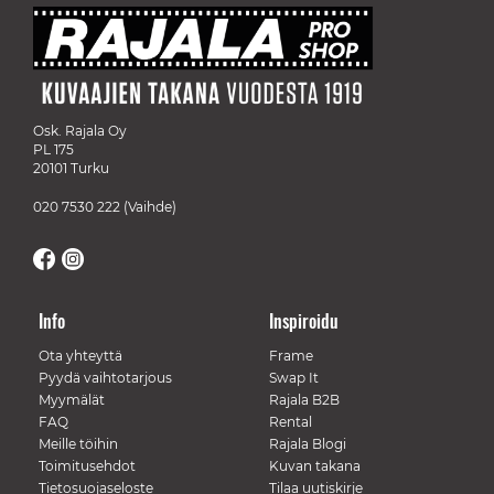
Osk. Rajala Oy
PL 175
20101 Turku
020 7530 222
(Vaihde)
Info
Inspiroidu
Ota yhteyttä
Frame
Pyydä vaihtotarjous
Swap It
Myymälät
Rajala B2B
FAQ
Rental
Meille töihin
Rajala Blogi
Toimitusehdot
Kuvan takana
Tietosuojaseloste
Tilaa uutiskirje