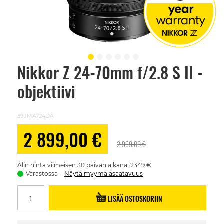
Nikkor Z 24-70mm f/2.8 S II -
Skip
to
objektiivi
the
beginning
of
the
39JMA724DA
images
gallery
Alennushinta
2 899,00 €
2 999,00 €
Alin hinta viimeisen 30 päivän aikana: 2349 €
Varastossa
Näytä myymäläsaatavuus
LISÄÄ OSTOSKORIIN