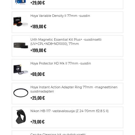
29,00 €
Lisää
Hoya Variable Density II 77mm -suodin
ostoskoriin
189,00 €
Lisää
Urth Magnetic Essential Kit Plus+ -suodinsetti
ostoskoriin
(UV+CPL+ND8+ND1000), 77mm
199,00 €
Lisää
Hoya Protector HD Mk II 77mm -suodin
ostoskoriin
69,00 €
Lisää
Hoya Instant Action Adapter Ring 77mm -magneettinen
ostoskoriin
suodinadapteri
25,00 €
Lisää
Nikon HB-117 -vastavalosuoja (Z 24-70mm f/2.8 S II)
ostoskoriin
79,00 €
Lisää
Caruba Cleaning kit -puhdistussetti