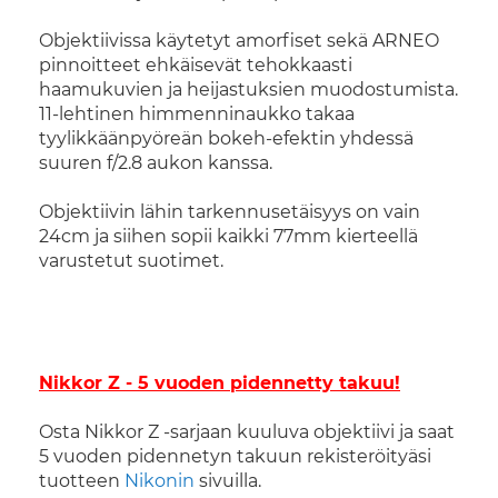
Objektiivissa käytetyt amorfiset sekä ARNEO
pinnoitteet ehkäisevät tehokkaasti
haamukuvien ja heijastuksien muodostumista.
11-lehtinen himmenninaukko takaa
tyylikkäänpyöreän bokeh-efektin yhdessä
suuren f/2.8 aukon kanssa.
Objektiivin lähin tarkennusetäisyys on vain
24cm ja siihen sopii kaikki 77mm kierteellä
varustetut suotimet.
Nikkor Z - 5 vuoden pidennetty takuu!
Osta Nikkor Z -sarjaan kuuluva objektiivi ja saat
5 vuoden pidennetyn takuun rekisteröityäsi
tuotteen
Nikonin
sivuilla.