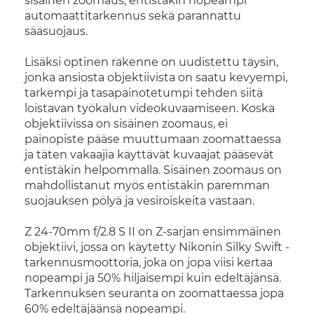
sisäinen zoomaus, entistäkin nopeampi
automaattitarkennus sekä parannattu
sääsuojaus.
Lisäksi optinen rakenne on uudistettu täysin,
jonka ansiosta objektiivista on saatu kevyempi,
tarkempi ja tasapainotetumpi tehden siitä
loistavan työkalun videokuvaamiseen. Koska
objektiivissa on sisäinen zoomaus, ei
painopiste pääse muuttumaan zoomattaessa
ja täten vakaajia käyttävät kuvaajat pääsevät
entistäkin helpommalla. Sisäinen zoomaus on
mahdollistanut myös entistäkin paremman
suojauksen pölyä ja vesiroiskeita vastaan.
Z 24-70mm f/2.8 S II on Z-sarjan ensimmäinen
objektiivi, jossa on käytetty Nikonin Silky Swift -
tarkennusmoottoria, joka on jopa viisi kertaa
nopeampi ja 50% hiljaisempi kuin edeltäjänsä.
Tarkennuksen seuranta on zoomattaessa jopa
60% edeltäjäänsä nopeampi.