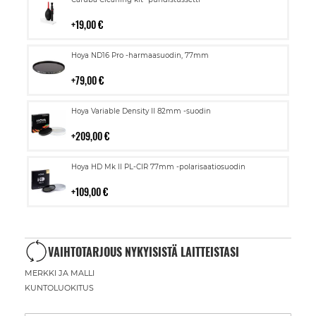
ostoskoriin
19,00 €
Lisää
Hoya ND16 Pro -harmaasuodin, 77mm
ostoskoriin
79,00 €
Lisää
Hoya Variable Density II 82mm -suodin
ostoskoriin
209,00 €
Lisää
Hoya HD Mk II PL-CIR 77mm -polarisaatiosuodin
ostoskoriin
109,00 €
VAIHTOTARJOUS NYKYISISTÄ LAITTEISTASI
MERKKI JA MALLI
KUNTOLUOKITUS