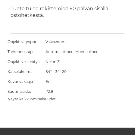
Tuote tulee rekisteröidä 90 päivän sisällä
ostohetkestä.
Objektiivityyppi
Vakiozoom
Tarkennustapa
Automaattinen, Manuaalinen
Objektiivikiinnitys
Nikon Z
Katselukulma
84° - 34° 20'
Kuvanvakaaja
Ei
Suurin aukko
f/2.8
Näytä kaikki ominaisuudet