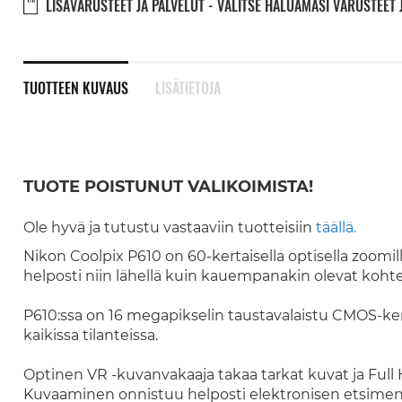
LISÄVARUSTEET JA PALVELUT - VALITSE HALUAMASI VARUSTEET 
TUOTTEEN KUVAUS
LISÄTIETOJA
TUOTE POISTUNUT VALIKOIMISTA!
Ole hyvä ja tutustu vastaaviin tuotteisiin
täällä.
Nikon Coolpix P610 on 60-kertaisella optisella zoomi
helposti niin lähellä kuin kauempanakin olevat kohte
P610:ssa on 16 megapikselin taustavalaistu CMOS-ken
kaikissa tilanteissa.
Optinen VR -kuvanvakaaja takaa tarkat kuvat ja Full H
Kuvaaminen onnistuu helposti elektronisen etsimen 