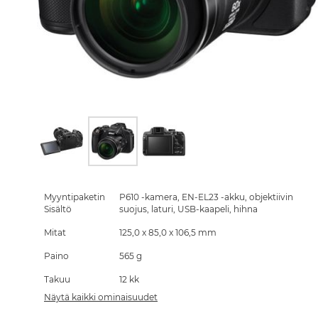
Skip
to
the
Myyntipaketin
P610 -kamera, EN-EL23 -akku, objektiivin
beginning
Sisältö
suojus, laturi, USB-kaapeli, hihna
of
Mitat
125,0 x 85,0 x 106,5 mm
the
images
Paino
565 g
gallery
Takuu
12 kk
Näytä kaikki ominaisuudet