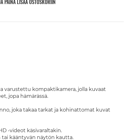
JA PAINA LISÄÄ OSTOSKORIIN
lla varustettu kompaktikamera, jolla kuvaat
et, jopa hämärässä.
no, joka takaa tarkat ja kohinattomat kuvat
D -videot käsivaraltakin.
tai kääntyvän näytön kautta.