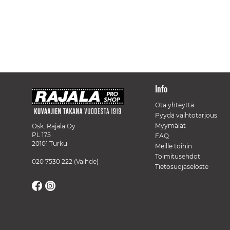
Info
Ota yhteyttä
Pyydä vaihtotarjous
Myymälät
Osk. Rajala Oy
PL 175
FAQ
20101 Turku
Meille töihin
Toimitusehdot
020 7530 222
(Vaihde)
Tietosuojaseloste