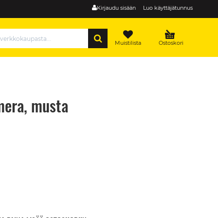
Kirjaudu sisään
Luo käyttäjätunnus
HAE
Muistilista
Ostoskori
mera, musta