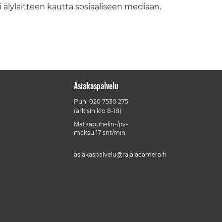
i älylaitteen kautta sosiaaliseen mediaan.
Asiakaspalvelu
Puh.
020 7530 275
(arkisin klo 8-18)
Matkapuhelin-/pv-
maksu 17 snt/min.
asiakaspalvelu@rajalacamera.fi