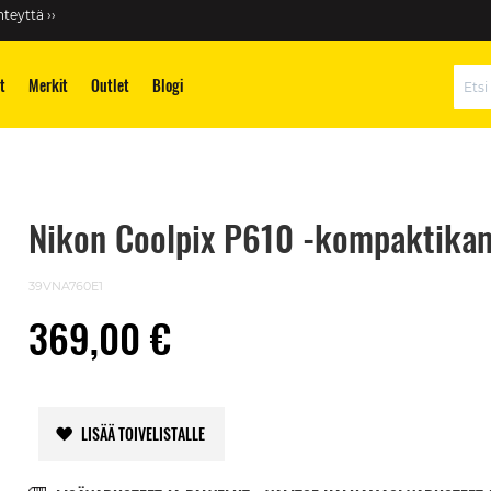
teyttä ››
t
Merkit
Outlet
Blogi
Hae
Nikon Coolpix P610 -kompaktika
39VNA760E1
369,00 €
LISÄÄ TOIVELISTALLE