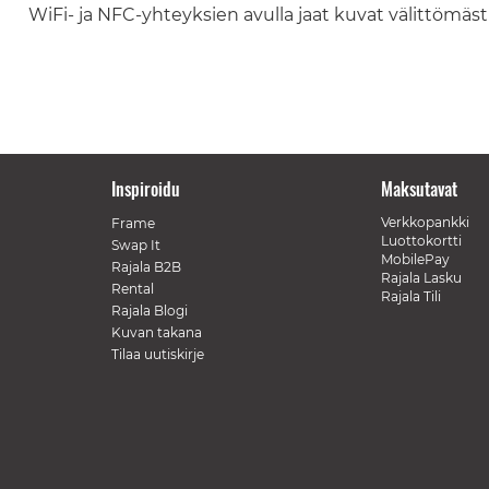
WiFi- ja NFC-yhteyksien avulla jaat kuvat välittömäst
Inspiroidu
Maksutavat
Verkkopankki
Frame
Luottokortti
Swap It
MobilePay
Rajala B2B
Rajala Lasku
Rental
Rajala Tili
Rajala Blogi
Kuvan takana
Tilaa uutiskirje