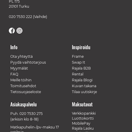
PL 175
20101 Turku
020 7530 222
(Vaihde)
Info
Inspiroidu
Ota yhteyttä
Frame
Pyydä vaihtotarjous
Swap It
Myymälät
Rajala B2B
FAQ
Rental
Meille töihin
Rajala Blogi
Toimitusehdot
Kuvan takana
Tietosuojaseloste
Tilaa uutiskirje
Asiakaspalvelu
Maksutavat
Verkkopankki
Puh.
020 7530 275
Luottokortti
(arkisin klo 8-18)
MobilePay
Matkapuhelin-/pv-maksu 17
Rajala Lasku