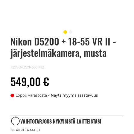
Nikon D5200 + 18-55 VR II -
Skip
to
järjestelmäkamera, musta
the
beginning
of
the
+39VBA350K005PR2
images
gallery
549,00 €
Loppu varastosta
Näytä myymäläsaatavuus
VAIHTOTARJOUS NYKYISISTÄ LAITTEISTASI
MERKKI JA MALLI