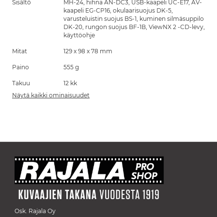
Sisältö
MH-24, hihna AN-DC3, USB-kaapeli UC-E17, AV-
kaapeli EG-CP16, okulaarisuojus DK-5,
varusteluistin suojus BS-1, kuminen silmäsuppilo
DK-20, rungon suojus BF-1B, ViewNX 2 -CD-levy,
käyttöohje
Mitat
129 x 98 x 78 mm
Paino
555 g
Takuu
12 kk
Näytä kaikki ominaisuudet
Osk. Rajala Oy