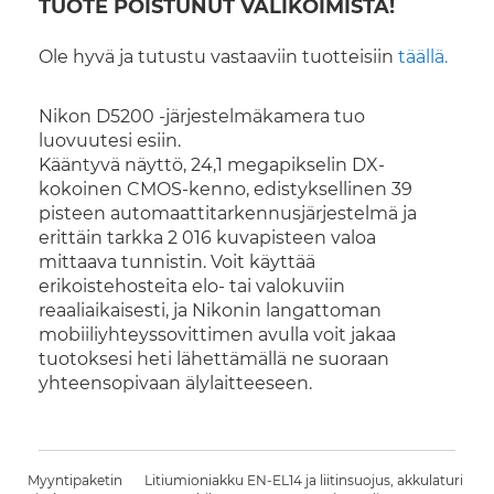
TUOTE POISTUNUT VALIKOIMISTA!
Ole hyvä ja tutustu vastaaviin tuotteisiin
täällä.
Nikon D5200 -järjestelmäkamera tuo
luovuutesi esiin.
Kääntyvä näyttö, 24,1 megapikselin DX-
kokoinen CMOS-kenno, edistyksellinen 39
pisteen automaattitarkennusjärjestelmä ja
erittäin tarkka 2 016 kuvapisteen valoa
mittaava tunnistin. Voit käyttää
erikoistehosteita elo- tai valokuviin
reaaliaikaisesti, ja Nikonin langattoman
mobiiliyhteyssovittimen avulla voit jakaa
tuotoksesi heti lähettämällä ne suoraan
yhteensopivaan älylaitteeseen.
Myyntipaketin
Litiumioniakku EN-EL14 ja liitinsuojus, akkulaturi