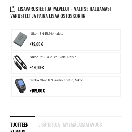
LISÄVARUSTEET JA PALVELUT - VALITSE HALUAMASI
VARUSTEET JA PAINA LISÄÄ OSTOSKORIIN
Lisää
Nikon EN-EL14A -akku
ostoskoriin
79,00 €
Lisää
Nikon MC-DC2 -kaukolaukaisin
ostoskoriin
49,00 €
Lisää
Godox XPro II N -radiolähetin, Nikon
ostoskoriin
109,00 €
TUOTTEEN
LISÄTIETOJA
MYYMÄLÄSAATAVUUS
KUVAUS