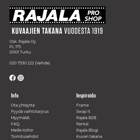
Osk. Rajala Oy
PL 175
20101 Turku
020 7530 222
(Vaihde)
Info
Inspiroidu
Ota yhteyttä
Frame
Pyydä vaihtotarjous
Swap It
Myymälät
Rajala B2B
FAQ
Rental
Meille töihin
Rajala Blogi
Toimitusehdot
Kuvan takana