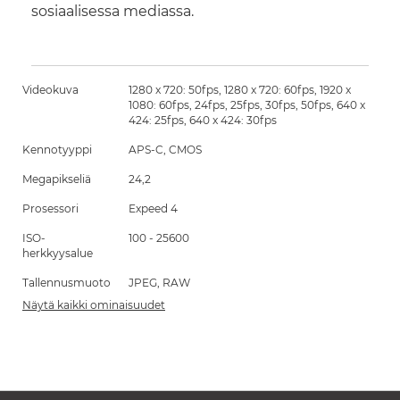
sosiaalisessa mediassa.
Videokuva
1280 x 720: 50fps, 1280 x 720: 60fps, 1920 x
1080: 60fps, 24fps, 25fps, 30fps, 50fps, 640 x
424: 25fps, 640 x 424: 30fps
Kennotyyppi
APS-C, CMOS
Megapikseliä
24,2
Prosessori
Expeed 4
ISO-
100 - 25600
herkkyysalue
Tallennusmuoto
JPEG, RAW
Näytä kaikki ominaisuudet