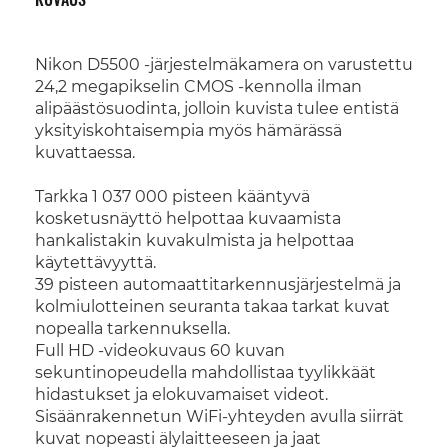
Nikon D5500 -järjestelmäkamera on varustettu
24,2 megapikselin CMOS -kennolla ilman
alipäästösuodinta, jolloin kuvista tulee entistä
yksityiskohtaisempia myös hämärässä
kuvattaessa.
Tarkka 1 037 000 pisteen kääntyvä
kosketusnäyttö helpottaa kuvaamista
hankalistakin kuvakulmista ja helpottaa
käytettävyyttä.
39 pisteen automaattitarkennusjärjestelmä ja
kolmiulotteinen seuranta takaa tarkat kuvat
nopealla tarkennuksella.
Full HD -videokuvaus 60 kuvan
sekuntinopeudella mahdollistaa tyylikkäät
hidastukset ja elokuvamaiset videot.
Sisäänrakennetun WiFi-yhteyden avulla siirrät
kuvat nopeasti älylaitteeseen ja jaat