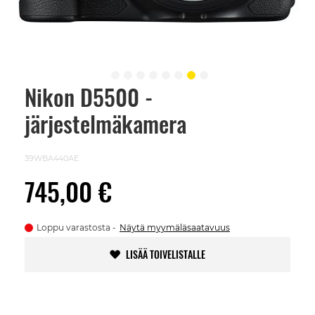
Nikon D5500 -
Skip
to
järjestelmäkamera
the
beginning
of
the
39WBA440AE
images
gallery
745,00 €
Loppu varastosta
Näytä myymäläsaatavuus
LISÄÄ TOIVELISTALLE