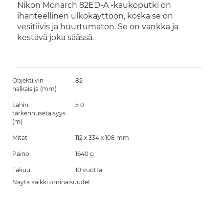
Nikon Monarch 82ED-A -kaukoputki on
ihanteellinen ulkokäyttöön, koska se on
vesitiivis ja huurtumaton. Se on vankka ja
kestävä joka säässä.
Objektiivin
82
halkaisija (mm)
Lähin
5.0
tarkennusetäisyys
(m)
Mitat
112 x 334 x 108 mm
Paino
1640 g
Takuu
10 vuotta
Näytä kaikki ominaisuudet