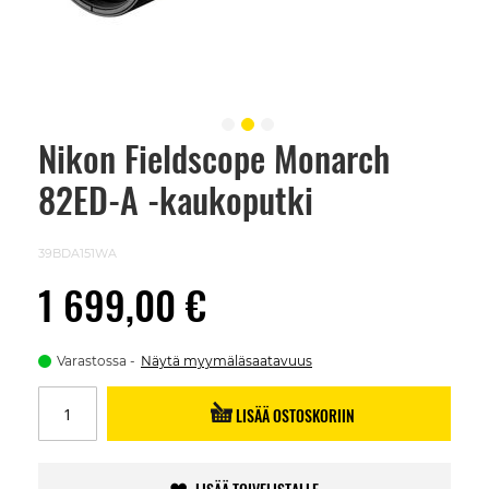
Nikon Fieldscope Monarch
Skip
to
82ED-A -kaukoputki
the
beginning
of
the
39BDA151WA
images
gallery
1 699,00 €
Varastossa
Näytä myymäläsaatavuus
LISÄÄ OSTOSKORIIN