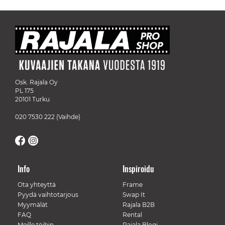
Osk. Rajala Oy
PL 175
20101 Turku
020 7530 222
(Vaihde)
Info
Inspiroidu
Ota yhteyttä
Frame
Pyydä vaihtotarjous
Swap It
Myymälät
Rajala B2B
FAQ
Rental
Meille töihin
Rajala Blogi