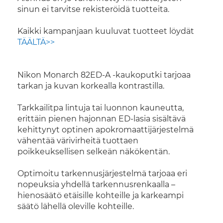
sinun ei tarvitse rekisteröidä tuotteita.
Kaikki kampanjaan kuuluvat tuotteet löydät
TÄÄLTÄ>>
Nikon Monarch 82ED-A -kaukoputki tarjoaa
tarkan ja kuvan korkealla kontrastilla.
Tarkkailitpa lintuja tai luonnon kauneutta,
erittäin pienen hajonnan ED-lasia sisältävä
kehittynyt optinen apokromaattijärjestelmä
vähentää värivirheitä tuottaen
poikkeuksellisen selkeän näkökentän.
Optimoitu tarkennusjärjestelmä tarjoaa eri
nopeuksia yhdellä tarkennusrenkaalla –
hienosäätö etäisille kohteille ja karkeampi
säätö lähellä oleville kohteille.