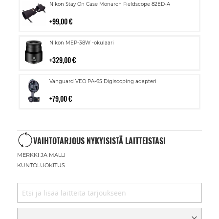
Lisää
Nikon Stay On Case Monarch Fieldscope 82ED-A
ostoskoriin
99,00 €
Lisää
Nikon MEP-38W -okulaari
ostoskoriin
329,00 €
Lisää
Vanguard VEO PA-65 Digiscoping adapteri
ostoskoriin
79,00 €
VAIHTOTARJOUS NYKYISISTÄ LAITTEISTASI
MERKKI JA MALLI
KUNTOLUOKITUS