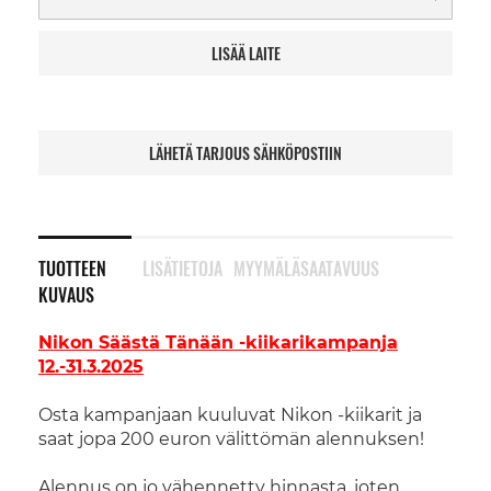
LISÄÄ LAITE
LÄHETÄ TARJOUS SÄHKÖPOSTIIN
TUOTTEEN
LISÄTIETOJA
MYYMÄLÄSAATAVUUS
KUVAUS
Nikon Säästä Tänään -kiikarikampanja
12.-31.3.2025
Osta kampanjaan kuuluvat Nikon -kiikarit ja
saat jopa 200 euron välittömän alennuksen!
Alennus on jo vähennetty hinnasta, joten