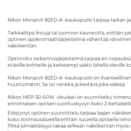
Nikon Monarch 82ED-A -kaukoputki tarjoaa tarkan ja k
Tarkkailitpa lintuja tai luonnon kauneutta, erittäin p
optinen apokromaattijärjestelmä vähentää värivirhei
näkökentän.
Optimoitu tarkennusjärjestelmä tarjoaa eri nopeuksi
etäisille kohteille ja karkeampi säätö lähellä oleville ko
Nikon Monarch 82ED-A -kaukoputki on ihanteellinen u
huurtumaton. Se on vankka ja kestävä joka säässä.
Nikon MEP-30-60W -okulaari on suunniteltu nimeno
erinomaisen optisen suorituskyvyn koko 2-kertaisell
Edistynyt optinen suunnittelu tarjoaa laajan näköke
koko zoomausalueella erittäin suurella optisella tehok
Pitkä silmäetäisyys takaa selkeän näkökentän myös s