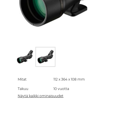
Skip
to
the
Mitat
112 x 364 x 108 mm
beginning
Takuu
10 vuotta
of
the
Näytä kaikki ominaisuudet
images
gallery