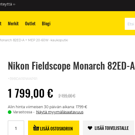
teyttä ››
t
Merkit
Outlet
Blogi
Hae
 Monarch 82ED-A + MEP 20-60W -kaukoputki
Nikon Fieldscope Monarch 82ED-
+39BDA151WAPR1
1 799,00 €
2 199,00 €
Alin hinta viimeisen 30 päivän aikana: 1799 €
Varastossa
Näytä myymäläsaatavuus
LISÄÄ TOIVELISTALLE
LISÄÄ OSTOSKORIIN