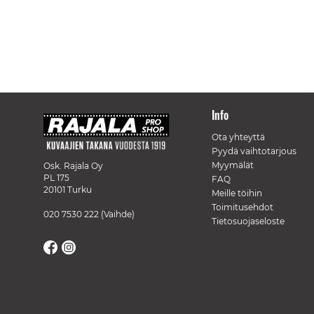
Info
Ota yhteyttä
Pyydä vaihtotarjous
Myymälät
Osk. Rajala Oy
PL 175
FAQ
20101 Turku
Meille töihin
Toimitusehdot
020 7530 222
(Vaihde)
Tietosuojaseloste