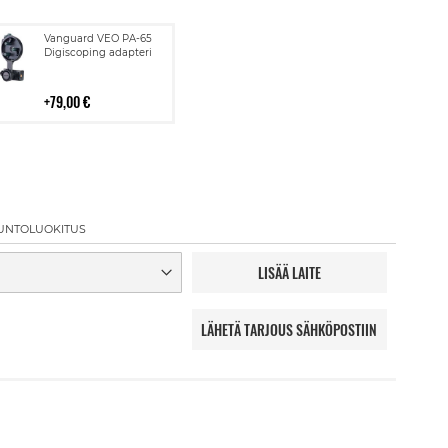
Lisää
Vanguard VEO PA-65
ostoskoriin
Digiscoping adapteri
79,00 €
UNTOLUOKITUS
LISÄÄ LAITE
LÄHETÄ TARJOUS SÄHKÖPOSTIIN