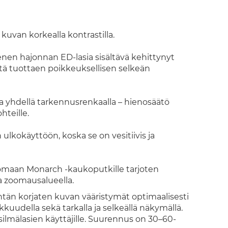
uvan korkealla kontrastilla.
ienen hajonnan ED-lasia sisältävä kehittynyt
tä tuottaen poikkeuksellisen selkeän
a yhdellä tarkennusrenkaalla – hienosäätö
hteille.
lkokäyttöön, koska se on vesitiivis ja
maan Monarch -kaukoputkille tarjoten
a zoomausalueella.
ntän korjaten kuvan vääristymät optimaalisesti
kuudella sekä tarkalla ja selkeällä näkymällä.
ilmälasien käyttäjille. Suurennus on 30–60-