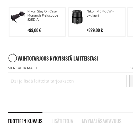
Lisää
Lisää
Nikon Stay On Case
Nikon MEP-38W -
ostoskoriin
ostoskoriin
Monarch Fieldscope
okulaari
82ED-A
99,00 €
329,00 €
VAIHTOTARJOUS NYKYISISTÄ LAITTEISTASI
MERKKI JA MALLI
K
TUOTTEEN KUVAUS
LISÄTIETOJA
MYYMÄLÄSAATAVUUS