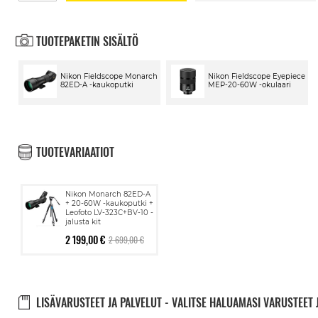
TUOTEPAKETIN SISÄLTÖ
Nikon Fieldscope Monarch
Nikon Fieldscope Eyepiece
82ED-A -kaukoputki
MEP-20-60W -okulaari
TUOTEVARIAATIOT
Nikon Monarch 82ED-A
+ 20-60W -kaukoputki +
Leofoto LV-323C+BV-10 -
jalusta kit
2 199,00 €
2 699,00 €
LISÄVARUSTEET JA PALVELUT - VALITSE HALUAMASI VARUSTEET 