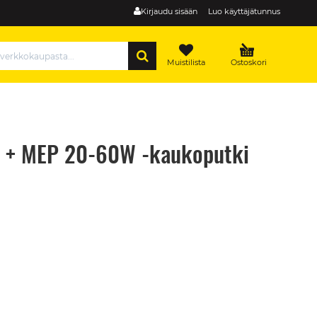
Kirjaudu sisään
Luo käyttäjätunnus
HAE
Muistilista
Ostoskori
A + MEP 20-60W -kaukoputki