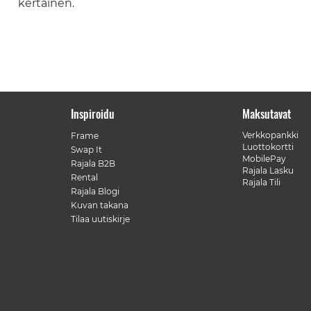
kertainen.
Inspiroidu
Maksutavat
Verkkopankki
Frame
Luottokortti
Swap It
MobilePay
Rajala B2B
Rajala Lasku
Rental
Rajala Tili
Rajala Blogi
Kuvan takana
Tilaa uutiskirje