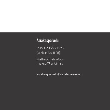
Asiakaspalvelu
Puh.
020 7530 275
(arkisin klo 8-18)
Matkapuhelin-/pv-
maksu 17 snt/min.
asiakaspalvelu@rajalacamera.fi