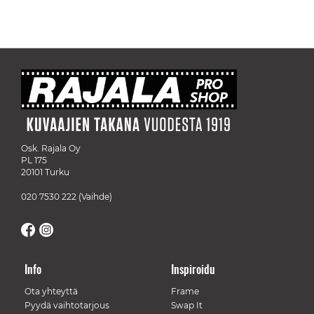
Osk. Rajala Oy
PL 175
20101 Turku
020 7530 222
(Vaihde)
Info
Inspiroidu
Ota yhteyttä
Frame
Pyydä vaihtotarjous
Swap It