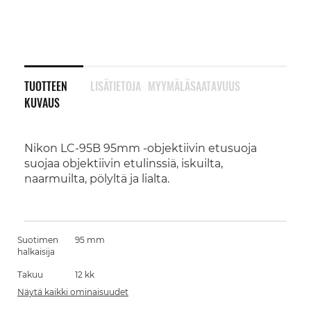
TUOTTEEN
LISÄTIETOJA
MYYMÄLÄSAATAVUUS
KUVAUS
Nikon LC-95B 95mm -objektiivin etusuoja
suojaa objektiivin etulinssiä, iskuilta,
naarmuilta, pölyltä ja lialta.
Suotimen
95 mm
halkaisija
Takuu
12 kk
Näytä kaikki ominaisuudet