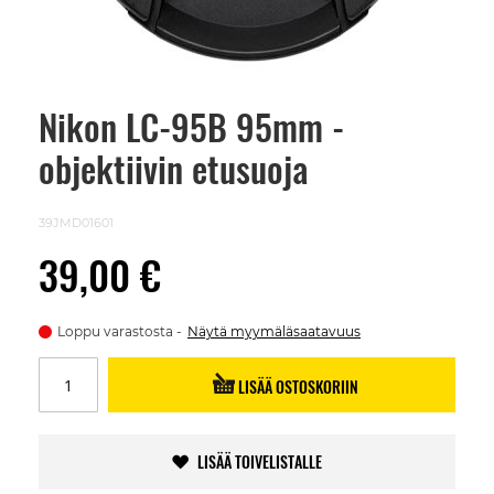
Nikon LC-95B 95mm -
Skip
to
objektiivin etusuoja
the
beginning
of
the
39JMD01601
images
gallery
39,00 €
Loppu varastosta
Näytä myymäläsaatavuus
LISÄÄ OSTOSKORIIN
LISÄÄ TOIVELISTALLE