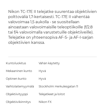
Nikon TC-17E II telejatke suurentaa objektiivien
polttoväliä 1,7-kertaisesti. TC-17E II vähentää
valovoimaa 1,5 aukolla - se suositellaan
ainoastaan valovoimaisille teleoptiikoille (f/2.8
tai f/4 valovoimalla varustetuille objektiiveille).
Telejatke on yhteensopiva AF-S- ja AF-I-sarjan
objektiivien kanssa.
Kuntoluokitus
Vähän käytetty
Mekaaninen kunto
Hyvä
Optinen kunto
Hyvä
Vaihtolaitemyymälä
Stockholm Herkulesgatan 11
Objektiivityyppi
Telejatkeet ja loitot
Objektiivikiinnitys
Nikon FX