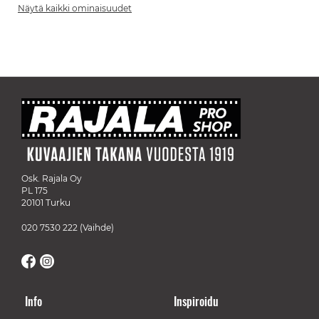
Näytä kaikki ominaisuudet
Osk. Rajala Oy
PL 175
20101 Turku
020 7530 222
(Vaihde)
Info
Inspiroidu