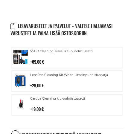
LISÄVARUSTEET JA PALVELUT - VALITSE HALUAMASI
VARUSTEET JA PAINA LISÄÄ OSTOSKORIIN
Lisää
VSGO Cleaning Travel Kit -puhdistussetti
ostoskoriin
69,00 €
Lisää
LensPen Cleaning Kit White -linssinpuhdistussarja
ostoskoriin
29,00 €
Lisää
Caruba Cleaning kit -puhdistussetti
ostoskoriin
19,00 €