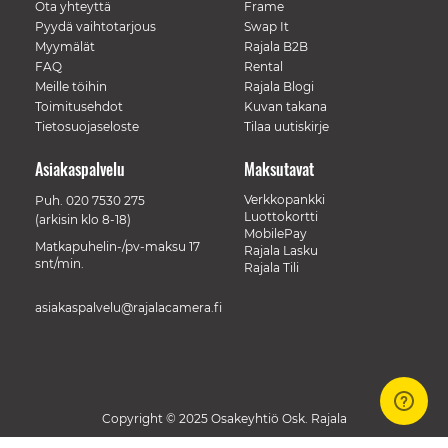
Ota yhteyttä
Frame
Pyydä vaihtotarjous
Swap It
Myymälät
Rajala B2B
FAQ
Rental
Meille töihin
Rajala Blogi
Toimitusehdot
Kuvan takana
Tietosuojaseloste
Tilaa uutiskirje
Asiakaspalvelu
Maksutavat
Verkkopankki
Puh.
020 7530 275
Luottokortti
(arkisin klo 8-18)
MobilePay
Matkapuhelin-/pv-maksu 17
Rajala Lasku
snt/min.
Rajala Tili
asiakaspalvelu@rajalacamera.fi
Copyright © 2025 Osakeyhtiö Osk. Rajala
// Track a page view, by UPI