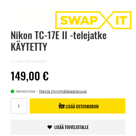
Nikon TC-17E II -telejatke
Skip
to
KÄYTETTY
the
beginning
of
the
VL_044_39JAA912DA
images
gallery
149,00 €
Varastossa
Näytä myymäläsaatavuus
LISÄÄ OSTOSKORIIN
LISÄÄ TOIVELISTALLE