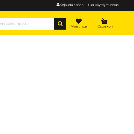
Kirjaudu sisään
Luo käyttäjätunnus
HAE
Muistilista
Ostoskori