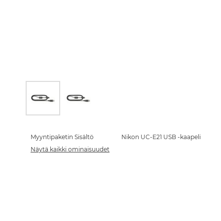
Skip
to
the
Myyntipaketin Sisältö
Nikon UC-E21 USB -kaapeli
beginning
Näytä kaikki ominaisuudet
of
the
images
gallery