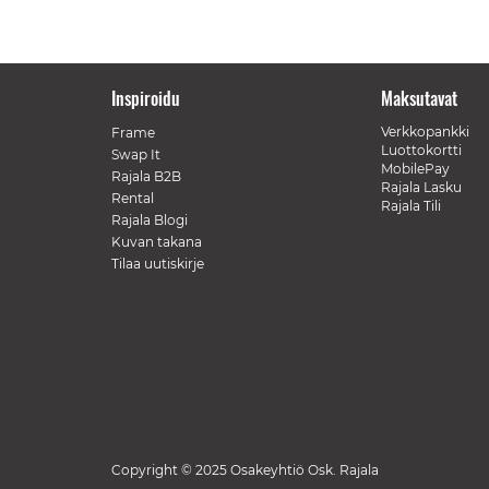
Inspiroidu
Maksutavat
Verkkopankki
Frame
Luottokortti
Swap It
MobilePay
Rajala B2B
Rajala Lasku
Rental
Rajala Tili
Rajala Blogi
Kuvan takana
Tilaa uutiskirje
Copyright © 2025 Osakeyhtiö Osk. Rajala