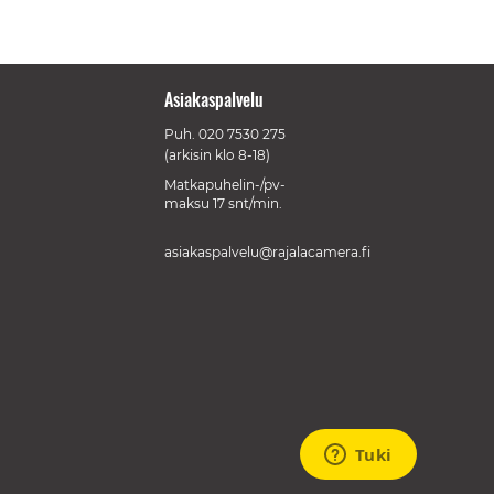
Asiakaspalvelu
Puh.
020 7530 275
(arkisin klo 8-18)
Matkapuhelin-/pv-
maksu 17 snt/min.
asiakaspalvelu@rajalacamera.fi