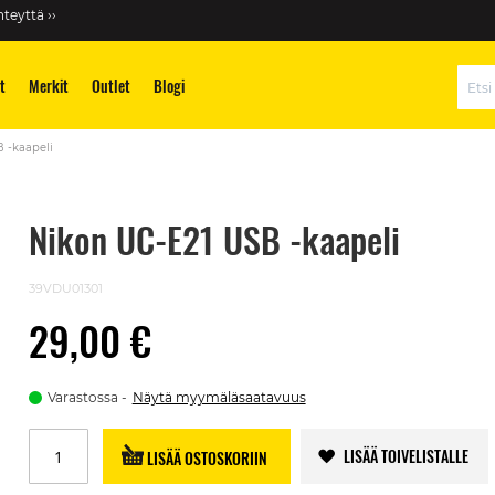
teyttä ››
t
Merkit
Outlet
Blogi
Hae
 -kaapeli
Nikon UC-E21 USB -kaapeli
39VDU01301
29,00 €
Varastossa
Näytä myymäläsaatavuus
LISÄÄ TOIVELISTALLE
LISÄÄ OSTOSKORIIN