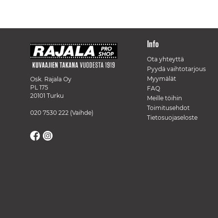
Info
Ota yhteyttä
Pyydä vaihtotarjous
Myymälät
Osk. Rajala Oy
PL 175
FAQ
20101 Turku
Meille töihin
Toimitusehdot
020 7530 222
(Vaihde)
Tietosuojaseloste