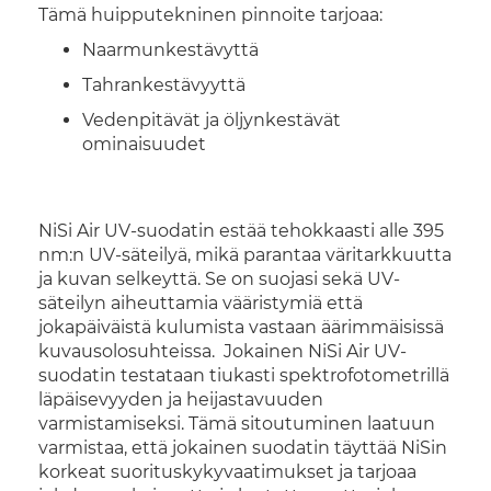
Tämä huipputekninen pinnoite tarjoaa:
Naarmunkestävyttä
Tahrankestävyyttä
Vedenpitävät ja öljynkestävät
ominaisuudet
NiSi Air UV-suodatin estää tehokkaasti alle 395
nm:n UV-säteilyä, mikä parantaa väritarkkuutta
ja kuvan selkeyttä. Se on suojasi sekä UV-
säteilyn aiheuttamia vääristymiä että
jokapäiväistä kulumista vastaan äärimmäisissä
kuvausolosuhteissa. Jokainen NiSi Air UV-
suodatin testataan tiukasti spektrofotometrillä
läpäisevyyden ja heijastavuuden
varmistamiseksi. Tämä sitoutuminen laatuun
varmistaa, että jokainen suodatin täyttää NiSin
korkeat suorituskykyvaatimukset ja tarjoaa