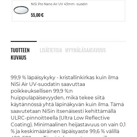
NiSi Pro Nano Air UV 43mm -suodin
55,00 €
TUOTTEEN
LISÄTIETOJA
MYYMÄLÄSAATAVUUS
KUVAUS
99,9 % läpäisykyky - kristallinkirkas kuin ilma
NiSi Air UV-suodatin saavuttaa
poikkeuksellisen 99,9 %:n
huippuläpäisevyyden, mikä tekee siitä
käytännössä yhtä läpinäkyvän kuin ilma. Tämä
saavutetaan NiSin itsenäisesti kehittämällä
ULRC-pinnoitteella (Ultra Low Reflective
Coating). Minimaalinen heijastavuus on vain 0,1
% ja keskimääräinen läpäisyaste 99,6 % välillä