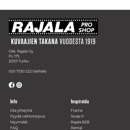
Osk. Rajala Oy
PL 175
20101 Turku
020 7530 222
(Vaihde)
Info
Inspiroidu
Ota yhteyttä
Frame
Pyydä vaihtotarjous
Swap It
Myymälät
Rajala B2B
FAQ
Rental