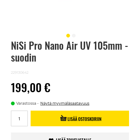
NiSi Pro Nano Air UV 105mm -
Skip
to
suodin
the
beginning
of
the
229130642
images
gallery
199,00 €
Varastossa
Näytä myymäläsaatavuus
LISÄÄ OSTOSKORIIN