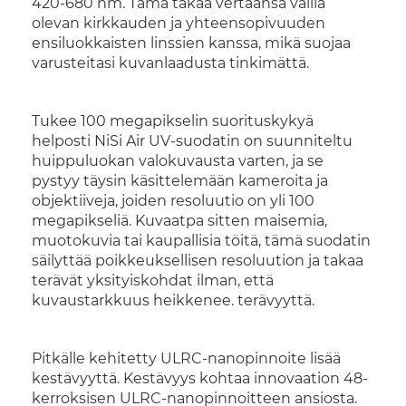
420-680 nm. Tämä takaa vertaansa vailla
olevan kirkkauden ja yhteensopivuuden
ensiluokkaisten linssien kanssa, mikä suojaa
varusteitasi kuvanlaadusta tinkimättä.
Tukee 100 megapikselin suorituskykyä
helposti NiSi Air UV-suodatin on suunniteltu
huippuluokan valokuvausta varten, ja se
pystyy täysin käsittelemään kameroita ja
objektiiveja, joiden resoluutio on yli 100
megapikseliä. Kuvaatpa sitten maisemia,
muotokuvia tai kaupallisia töitä, tämä suodatin
säilyttää poikkeuksellisen resoluution ja takaa
terävät yksityiskohdat ilman, että
kuvaustarkkuus heikkenee. terävyyttä.
Pitkälle kehitetty ULRC-nanopinnoite lisää
kestävyyttä. Kestävyys kohtaa innovaation 48-
kerroksisen ULRC-nanopinnoitteen ansiosta.