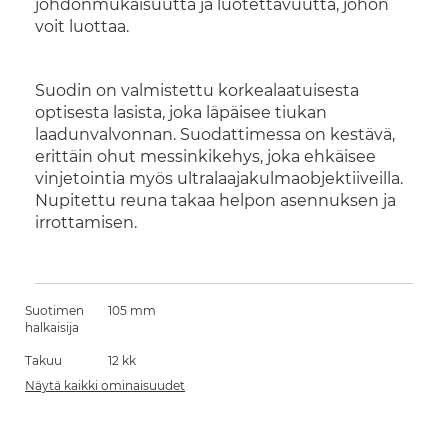
johdonmukaisuutta ja luotettavuutta, johon
voit luottaa.
Suodin on valmistettu korkealaatuisesta
optisesta lasista, joka läpäisee tiukan
laadunvalvonnan. Suodattimessa on kestävä,
erittäin ohut messinkikehys, joka ehkäisee
vinjetointia myös ultralaajakulmaobjektiiveilla.
Nupitettu reuna takaa helpon asennuksen ja
irrottamisen.
Suotimen
105 mm
halkaisija
Takuu
12 kk
Näytä kaikki ominaisuudet