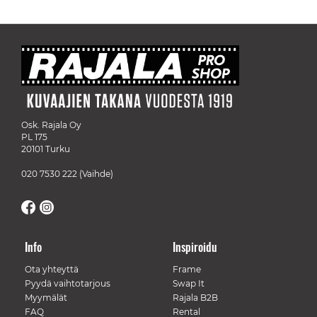
Osk. Rajala Oy
PL 175
20101 Turku
020 7530 222
(Vaihde)
Info
Inspiroidu
Ota yhteyttä
Frame
Pyydä vaihtotarjous
Swap It
Myymälät
Rajala B2B
FAQ
Rental