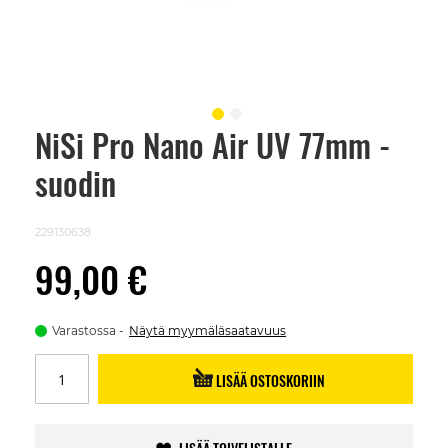
NiSi Pro Nano Air UV 77mm -
Skip
to
suodin
the
beginning
of
the
229130638
images
gallery
99,00 €
Varastossa
Näytä myymäläsaatavuus
LISÄÄ OSTOSKORIIN