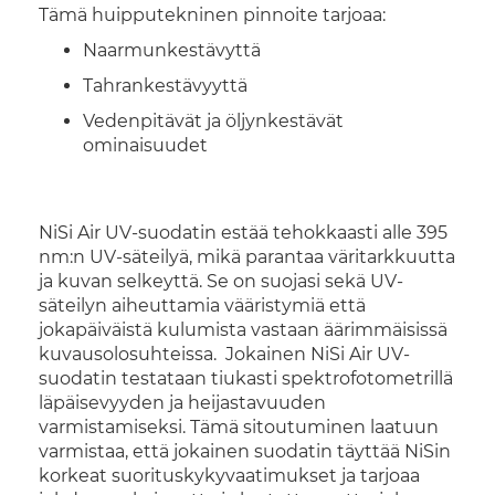
Tämä huipputekninen pinnoite tarjoaa:
Naarmunkestävyttä
Tahrankestävyyttä
Vedenpitävät ja öljynkestävät
ominaisuudet
NiSi Air UV-suodatin estää tehokkaasti alle 395
nm:n UV-säteilyä, mikä parantaa väritarkkuutta
ja kuvan selkeyttä. Se on suojasi sekä UV-
säteilyn aiheuttamia vääristymiä että
jokapäiväistä kulumista vastaan äärimmäisissä
kuvausolosuhteissa. Jokainen NiSi Air UV-
suodatin testataan tiukasti spektrofotometrillä
läpäisevyyden ja heijastavuuden
varmistamiseksi. Tämä sitoutuminen laatuun
varmistaa, että jokainen suodatin täyttää NiSin
korkeat suorituskykyvaatimukset ja tarjoaa