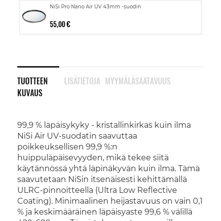
NiSi Pro Nano Air UV 43mm -suodin
55,00 €
TUOTTEEN
LISÄTIETOJA
MYYMÄLÄSAATAVUUS
KUVAUS
99,9 % läpäisykyky - kristallinkirkas kuin ilma
NiSi Air UV-suodatin saavuttaa
poikkeuksellisen 99,9 %:n
huippuläpäisevyyden, mikä tekee siitä
käytännössä yhtä läpinäkyvän kuin ilma. Tämä
saavutetaan NiSin itsenäisesti kehittämällä
ULRC-pinnoitteella (Ultra Low Reflective
Coating). Minimaalinen heijastavuus on vain 0,1
% ja keskimääräinen läpäisyaste 99,6 % välillä