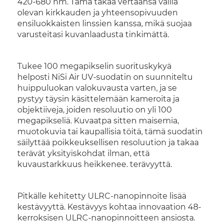
420-680 nm. Tämä takaa vertaansa vailla
olevan kirkkauden ja yhteensopivuuden
ensiluokkaisten linssien kanssa, mikä suojaa
varusteitasi kuvanlaadusta tinkimättä.
Tukee 100 megapikselin suorituskykyä
helposti NiSi Air UV-suodatin on suunniteltu
huippuluokan valokuvausta varten, ja se
pystyy täysin käsittelemään kameroita ja
objektiiveja, joiden resoluutio on yli 100
megapikseliä. Kuvaatpa sitten maisemia,
muotokuvia tai kaupallisia töitä, tämä suodatin
säilyttää poikkeuksellisen resoluution ja takaa
terävät yksityiskohdat ilman, että
kuvaustarkkuus heikkenee. terävyyttä.
Pitkälle kehitetty ULRC-nanopinnoite lisää
kestävyyttä. Kestävyys kohtaa innovaation 48-
kerroksisen ULRC-nanopinnoitteen ansiosta.