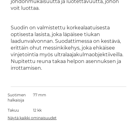
johdonmukaisuutta ja luotettavuutta, johon
voit luottaa.
Suodin on valmistettu korkealaatuisesta
optisesta lasista, joka läpäisee tiukan
laadunvalvonnan. Suodattimessa on kestävä,
erittäin ohut messinkikehys, joka ehkäisee
vinjetointia myös ultralaajakulmaobjektiiveilla.
Nupitettu reuna takaa helpon asennuksen ja
irrottamisen.
Suotimen
77 mm
halkaisija
Takuu
12 kk
Näytä kaikki ominaisuudet