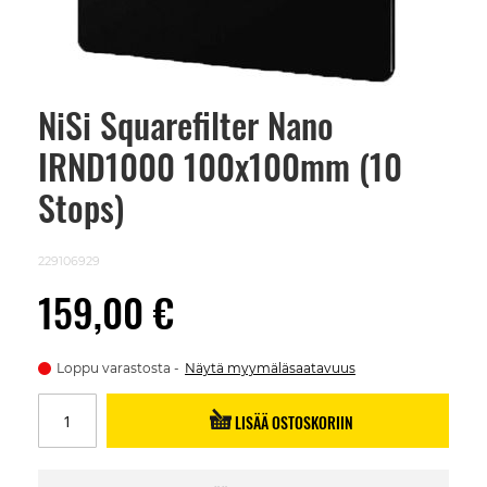
NiSi Squarefilter Nano
Skip
to
IRND1000 100x100mm (10
the
beginning
of
Stops)
the
images
gallery
229106929
159,00 €
Loppu varastosta
Näytä myymäläsaatavuus
LISÄÄ OSTOSKORIIN