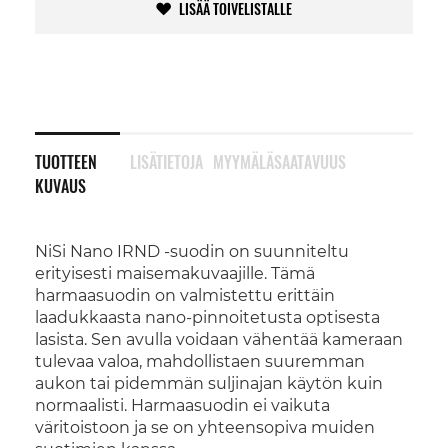
LISÄÄ TOIVELISTALLE
TUOTTEEN
LISÄTIETOJA
MYYMÄLÄSAATAVUUS
KUVAUS
NiSi Nano IRND -suodin on suunniteltu
erityisesti maisemakuvaajille. Tämä
harmaasuodin on valmistettu erittäin
laadukkaasta nano-pinnoitetusta optisesta
lasista. Sen avulla voidaan vähentää kameraan
tulevaa valoa, mahdollistaen suuremman
aukon tai pidemmän suljinajan käytön kuin
normaalisti. Harmaasuodin ei vaikuta
väritoistoon ja se on yhteensopiva muiden