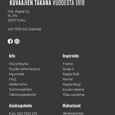
Osk. Rajala Oy
PL 175
20101 Turku
020 7530 222
(Vaihde)
Info
Inspiroidu
Ota yhteyttä
Frame
Pyydä vaihtotarjous
Swap It
Myymälät
Rajala B2B
FAQ
Rental
Meille töihin
Rajala Blogi
Toimitusehdot
Kuvan takana
Tietosuojaseloste
Tilaa uutiskirje
Asiakaspalvelu
Maksutavat
Verkkopankki
Puh.
020 7530 275