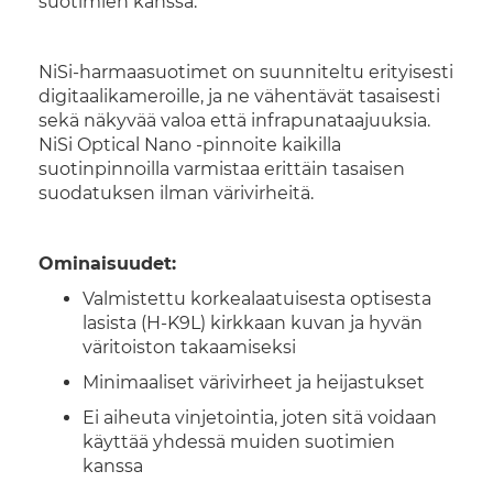
suotimien kanssa.
NiSi-harmaasuotimet on suunniteltu erityisesti
digitaalikameroille, ja ne vähentävät tasaisesti
sekä näkyvää valoa että infrapunataajuuksia.
NiSi Optical Nano -pinnoite kaikilla
suotinpinnoilla varmistaa erittäin tasaisen
suodatuksen ilman värivirheitä.
Ominaisuudet:
Valmistettu korkealaatuisesta optisesta
lasista (H-K9L) kirkkaan kuvan ja hyvän
väritoiston takaamiseksi
Minimaaliset värivirheet ja heijastukset
Ei aiheuta vinjetointia, joten sitä voidaan
käyttää yhdessä muiden suotimien
kanssa