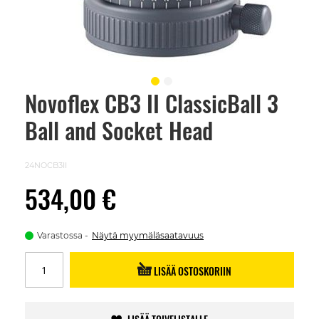
Novoflex CB3 II ClassicBall 3
Skip
to
Ball and Socket Head
the
beginning
of
the
24NOCB3II
images
gallery
534,00 €
Varastossa
Näytä myymäläsaatavuus
LISÄÄ OSTOSKORIIN