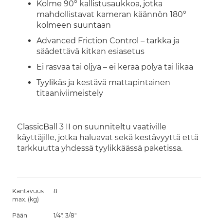
Kolme 90° kallistusaukkoa, jotka
mahdollistavat kameran käännön 180°
kolmeen suuntaan
Advanced Friction Control – tarkka ja
säädettävä kitkan esiasetus
Ei rasvaa tai öljyä – ei kerää pölyä tai likaa
Tyylikäs ja kestävä mattapintainen
titaaniviimeistely
ClassicBall 3 II on suunniteltu vaativille
käyttäjille, jotka haluavat sekä kestävyyttä että
tarkkuutta yhdessä tyylikkäässä paketissa.
Kantavuus
8
max. (kg)
Pään
1/4", 3/8"