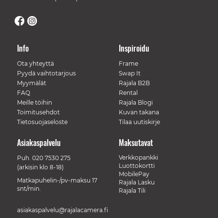
Info
Inspiroidu
Ota yhteyttä
Frame
Pyydä vaihtotarjous
Swap It
Myymälät
Rajala B2B
FAQ
Rental
Meille töihin
Rajala Blogi
Toimitusehdot
Kuvan takana
Tietosuojaseloste
Tilaa uutiskirje
Asiakaspalvelu
Maksutavat
Verkkopankki
Puh.
020 7530 275
Luottokortti
(arkisin klo 8-18)
MobilePay
Matkapuhelin-/pv-maksu 17
Rajala Lasku
snt/min.
Rajala Tili
asiakaspalvelu@rajalacamera.fi