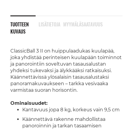
TUOTTEEN
LISÄTIETOJA
MYYMÄLÄSAATAVUUS
KUVAUS
ClassicBall 3 II on huippulaadukas kuulapää,
joka yhdistää perinteisen kuulapään toiminnot
ja panorointiin soveltuvan tasausalustan
yhdeksi tukevaksi ja älykkääksi ratkaisuksi.
Käännettävissä ylösalaisin tasausalustaksi
panoramakuvaukseen – tarkka vesivaaka
varmistaa suoran horisontin.
Ominaisuudet:
Kantavuus jopa 8 kg, korkeus vain 9,5 cm
Käännettävä rakenne mahdollistaa
panoroinnin ja tarkan tasaamisen