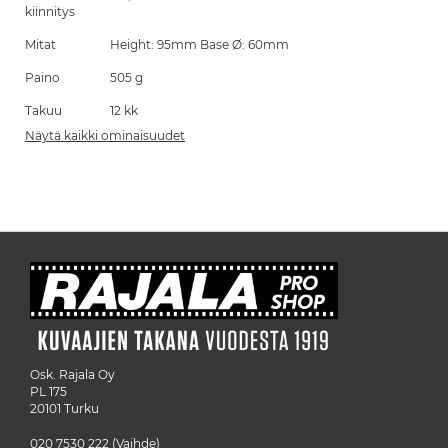
kiinnitys
Mitat
Height: 95mm Base Ø: 60mm
Paino
505 g
Takuu
12 kk
Näytä kaikki ominaisuudet
Osk. Rajala Oy
PL 175
20101 Turku
020 7530 222
(Vaihde)