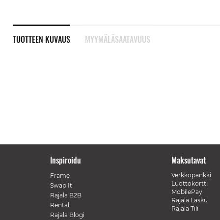
TUOTTEEN KUVAUS
MYYMÄLÄSAATAVUUS
Inspiroidu
Maksutavat
Verkkopankki
Frame
Luottokortti
Swap It
MobilePay
Rajala B2B
Rajala Lasku
Rental
Rajala Tili
Rajala Blogi