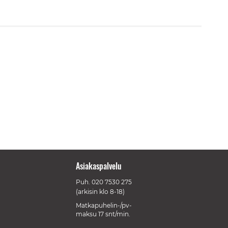
Asiakaspalvelu
Puh.
020 7530 275
(arkisin klo 8-18)
Matkapuhelin-/pv-
maksu 17 snt/min.