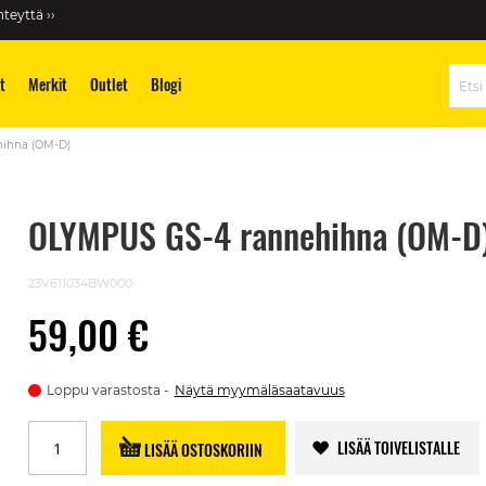
teyttä ››
t
Merkit
Outlet
Blogi
Hae
ihna (OM-D)
OLYMPUS GS-4 rannehihna (OM-D
23V611034BW000
59,00 €
Loppu varastosta
Näytä myymäläsaatavuus
LISÄÄ TOIVELISTALLE
LISÄÄ OSTOSKORIIN