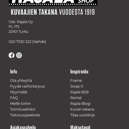
Osk. Rajala Oy
PL 175
20101 Turku
020 7530 222
(Vaihde)
Info
Inspiroidu
Ota yhteyttä
Frame
Pyydä vaihtotarjous
Swap It
Myymälät
Rajala B2B
FAQ
Rental
Meille töihin
Rajala Blogi
Toimitusehdot
Kuvan takana
Tietosuojaseloste
Tilaa uutiskirje
Asiakaspalvelu
Maksutavat