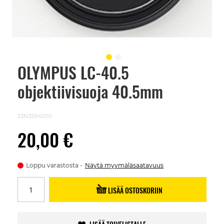
OLYMPUS LC-40.5
Skip
to
objektiivisuoja 40.5mm
the
beginning
of
the
23N3594000
images
gallery
20,00 €
Loppu varastosta
Näytä myymäläsaatavuus
LISÄÄ OSTOSKORIIN