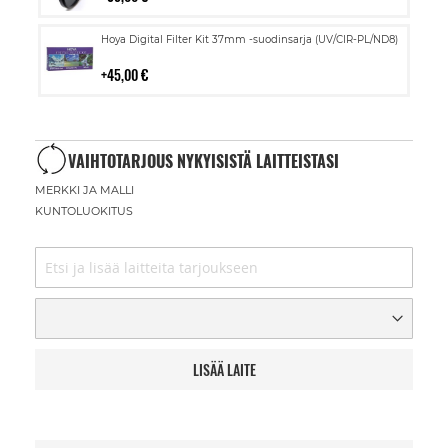
Lisää
Hoya Digital Filter Kit 37mm -suodinsarja (UV/CIR-PL/ND8)
ostoskoriin
45,00 €
VAIHTOTARJOUS NYKYISISTÄ LAITTEISTASI
MERKKI JA MALLI
KUNTOLUOKITUS
LISÄÄ LAITE