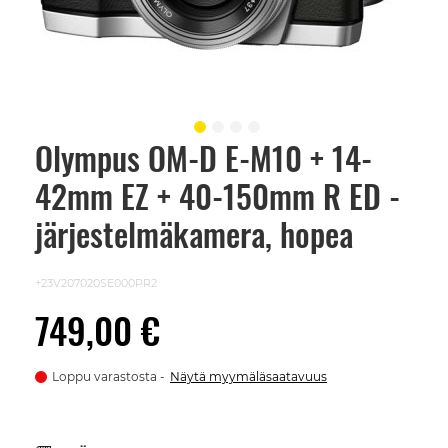
Olympus OM-D E-M10 + 14-
Skip
to
42mm EZ + 40-150mm R ED -
the
beginning
of
järjestelmäkamera, hopea
the
images
gallery
+23V207020SE000PR2
749,00 €
Loppu varastosta
Näytä myymäläsaatavuus