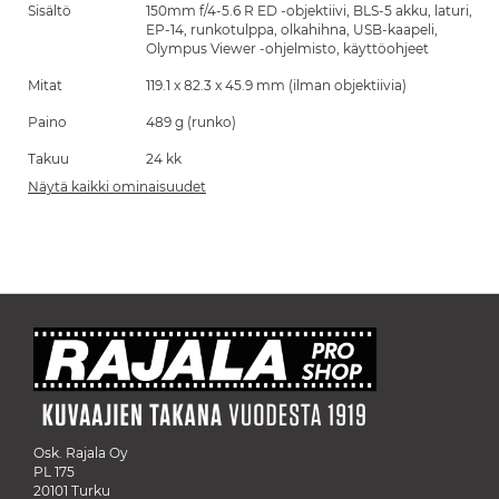
Sisältö
150mm f/4-5.6 R ED -objektiivi, BLS-5 akku, laturi,
EP-14, runkotulppa, olkahihna, USB-kaapeli,
Olympus Viewer -ohjelmisto, käyttöohjeet
Mitat
119.1 x 82.3 x 45.9 mm (ilman objektiivia)
Paino
489 g (runko)
Takuu
24 kk
Näytä kaikki ominaisuudet
Osk. Rajala Oy
PL 175
20101 Turku