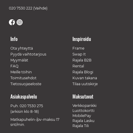
020 7530 222
(Vaihde)
Info
Inspiroidu
Ota yhteyttä
Frame
Pyydä vaihtotarjous
Swap It
Myymälät
Rajala B2B
FAQ
Rental
Meille töihin
Rajala Blogi
Toimitusehdot
Kuvan takana
Tietosuojaseloste
Tilaa uutiskirje
Asiakaspalvelu
Maksutavat
Verkkopankki
Puh.
020 7530 275
Luottokortti
(arkisin klo 8-18)
MobilePay
Matkapuhelin-/pv-maksu 17
Rajala Lasku
snt/min.
Rajala Tili