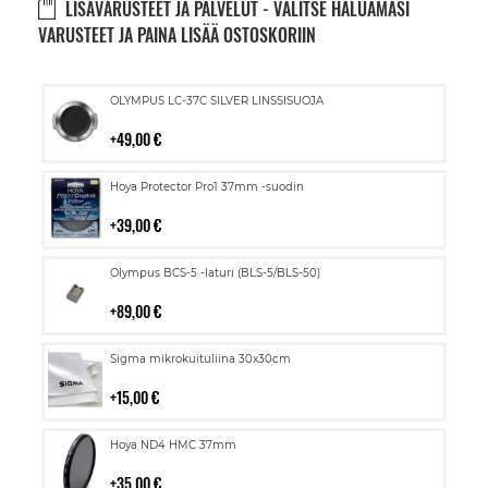
LISÄVARUSTEET JA PALVELUT - VALITSE HALUAMASI
VARUSTEET JA PAINA LISÄÄ OSTOSKORIIN
Lisää
OLYMPUS LC-37C SILVER LINSSISUOJA
ostoskoriin
49,00 €
Lisää
Hoya Protector Pro1 37mm -suodin
ostoskoriin
39,00 €
Lisää
Olympus BCS-5 -laturi (BLS-5/BLS-50)
ostoskoriin
89,00 €
Lisää
Sigma mikrokuituliina 30x30cm
ostoskoriin
15,00 €
Lisää
Hoya ND4 HMC 37mm
ostoskoriin
35,00 €