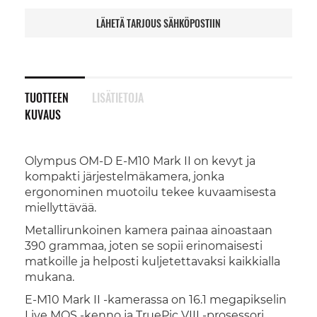
LÄHETÄ TARJOUS SÄHKÖPOSTIIN
TUOTTEEN
LISÄTIETOJA
KUVAUS
Olympus OM-D E-M10 Mark II on kevyt ja
kompakti järjestelmäkamera, jonka
ergonominen muotoilu tekee kuvaamisesta
miellyttävää.
Metallirunkoinen kamera painaa ainoastaan
390 grammaa, joten se sopii erinomaisesti
matkoille ja helposti kuljetettavaksi kaikkialla
mukana.
E-M10 Mark II -kamerassa on 16.1 megapikselin
Live MOS -kenno ja TruePic VIII -prosessori,