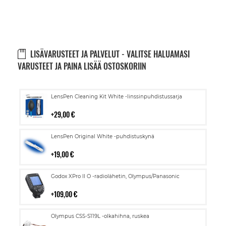
LISÄVARUSTEET JA PALVELUT - VALITSE HALUAMASI
VARUSTEET JA PAINA LISÄÄ OSTOSKORIIN
Lisää
LensPen Cleaning Kit White -linssinpuhdistussarja
ostoskoriin
29,00 €
Lisää
LensPen Original White -puhdistuskynä
ostoskoriin
19,00 €
Lisää
Godox XPro II O -radiolähetin, Olympus/Panasonic
ostoskoriin
109,00 €
Lisää
Olympus CSS-S119L -olkahihna, ruskea
ostoskoriin