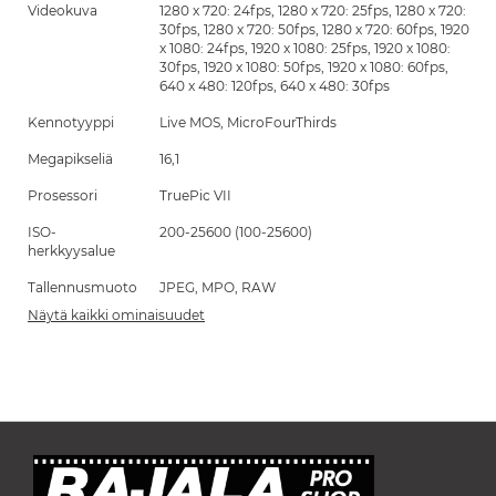
Videokuva
1280 x 720: 24fps, 1280 x 720: 25fps, 1280 x 720:
30fps, 1280 x 720: 50fps, 1280 x 720: 60fps, 1920
x 1080: 24fps, 1920 x 1080: 25fps, 1920 x 1080:
30fps, 1920 x 1080: 50fps, 1920 x 1080: 60fps,
640 x 480: 120fps, 640 x 480: 30fps
Kennotyyppi
Live MOS, MicroFourThirds
Megapikseliä
16,1
Prosessori
TruePic VII
ISO-
200-25600 (100-25600)
herkkyysalue
Tallennusmuoto
JPEG, MPO, RAW
Näytä kaikki ominaisuudet