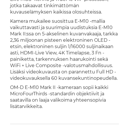
jotka takaavat tinkimättömän
kuvauselämyksen kaikissa olosuhteissa.
Kamera mukailee suosittua E-M10 -mallia
vaikuttavasti ja suurimpia uudistuksia E-M10
Mark II:ssa on 5-akselinen kuvanvakaaja, tarkka
2,36 miljoonan pisteen elektroninen OLED -
etsin, elektroninen suljin 1/16000 suljinaikaan
asti, HDMI-Live View, 4K Timelapse, 3 Fn -
painiketta, tarkennuksen haarukointi sekä
WiFi + Live Composite -valotusmahdollisuus.
Lisäksi videokuvausta on parannettu Full HD -
videokuvauksella 60 kuvansekuntinopeudella.
OM-D E-M10 Mark II -kameraan sopii kaikki
MicroFourThirds -standardin objektiivit ja
saatavilla on laaja valikoima yhteensopivia
lisätarvikkeita.