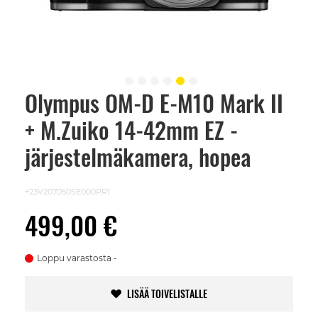
Olympus OM-D E-M10 Mark II
Skip
to
+ M.Zuiko 14-42mm EZ -
the
beginning
of
järjestelmäkamera, hopea
the
images
gallery
+23V207050SE000PR1
499,00 €
Loppu varastosta
LISÄÄ TOIVELISTALLE