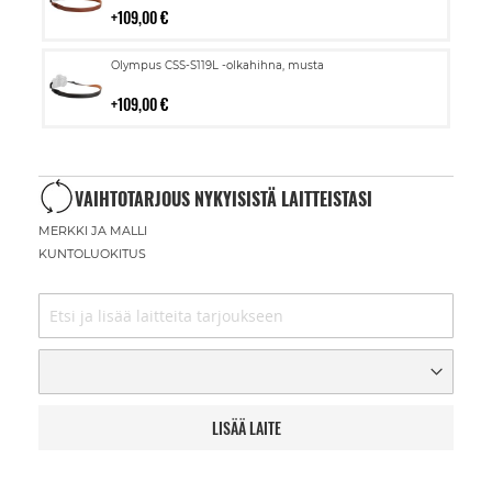
109,00 €
Lisää
Olympus CSS-S119L -olkahihna, musta
ostoskoriin
109,00 €
VAIHTOTARJOUS NYKYISISTÄ LAITTEISTASI
MERKKI JA MALLI
KUNTOLUOKITUS
LISÄÄ LAITE