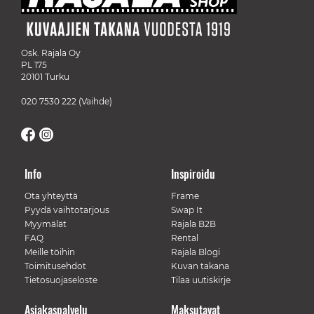
Osk. Rajala Oy
PL 175
20101 Turku
020 7530 222
(Vaihde)
Info
Inspiroidu
Ota yhteyttä
Frame
Pyydä vaihtotarjous
Swap It
Myymälät
Rajala B2B
FAQ
Rental
Meille töihin
Rajala Blogi
Toimitusehdot
Kuvan takana
Tietosuojaseloste
Tilaa uutiskirje
Asiakaspalvelu
Maksutavat