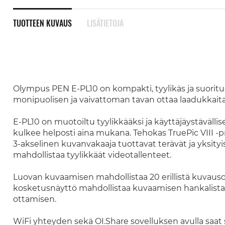
TUOTTEEN KUVAUS
LISÄTIETOJA
Olympus PEN E-PL10 on kompakti, tyylikäs ja suoritu
monipuolisen ja vaivattoman tavan ottaa laadukkaita 
E-PL10 on muotoiltu tyylikkääksi ja käyttäjäystävälli
kulkee helposti aina mukana. Tehokas TruePic VIII -p
3-akselinen kuvanvakaaja tuottavat terävät ja yksity
mahdollistaa tyylikkäät videotallenteet.
Luovan kuvaamisen mahdollistaa 20 erillistä kuvaus
kosketusnäyttö mahdollistaa kuvaamisen hankalistak
ottamisen.
WiFi yhteyden sekä OI.Share sovelluksen avulla saat