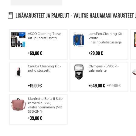
LISÄVARUSTEET JA PALVELUT - VALITSE HALUAMASI VARUSTEET 
Lisää
Lisää
VSGO Cleaning Travel
LensPen Cleaning Kit
ostoskoriin
ostoskoriin
Kit -puhdistussetti
White -
linssinpuhdistussarja
69,00 €
29,00 €
Lisää
Lisää
Caruba Cleaning kit -
Olympus FL-900R -
ostoskoriin
ostoskoriin
puhdistussetti
salamalaite
19,00 €
549,00 €
619,00 €
Lisää
Manfrotto Bella II Stile -
ostoskoriin
kameralaukku,
vaaleanpunainen (MB
SSB-2NR)
39,00 €