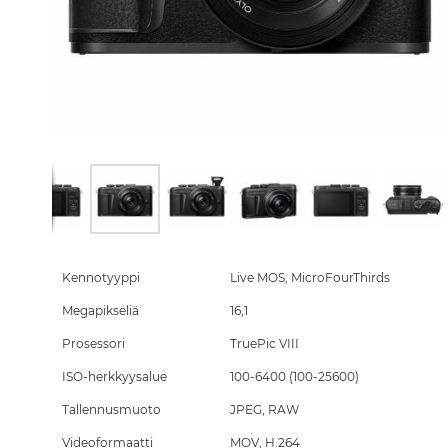
Skip
to
the
Kennotyyppi
Live MOS, MicroFourThirds
beginning
Megapikseliä
16,1
of
the
Prosessori
TruePic VIII
images
gallery
ISO-herkkyysalue
100-6400 (100-25600)
Tallennusmuoto
JPEG, RAW
Videoformaatti
MOV, H.264