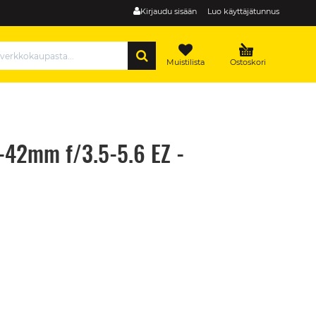
Kirjaudu sisään
Luo käyttäjätunnus
HAE
Muistilista
Ostoskori
-42mm f/3.5-5.6 EZ -