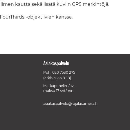
elimen kautta sekä lisätä kuviin GPS merkintöjä.
ourThirds -objektiivien kanssa.
Asiakaspalvelu
Puh.
020 7530 275
(arkisin klo 8-18)
Matkapuhelin-/pv-
maksu 17 snt/min.
asiakaspalvelu@rajalacamera.fi