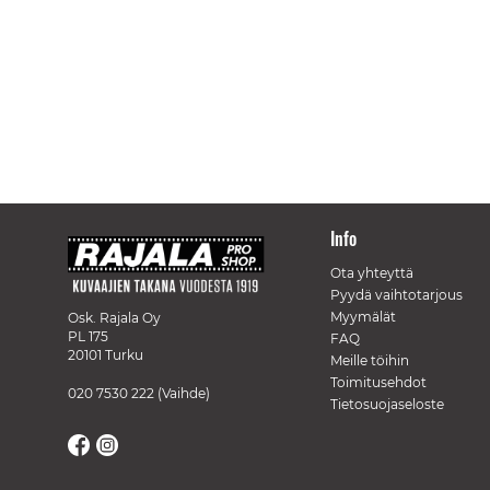
Info
Ota yhteyttä
Pyydä vaihtotarjous
Myymälät
Osk. Rajala Oy
PL 175
FAQ
20101 Turku
Meille töihin
Toimitusehdot
020 7530 222
(Vaihde)
Tietosuojaseloste