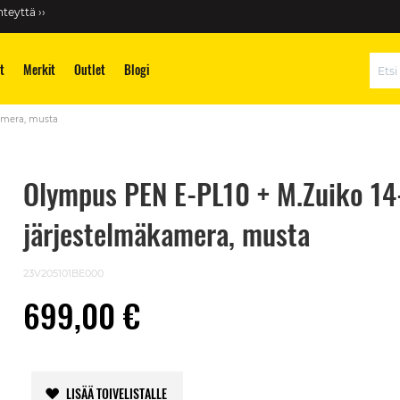
teyttä ››
t
Merkit
Outlet
Blogi
Hae
amera, musta
Olympus PEN E-PL10 + M.Zuiko 14
järjestelmäkamera, musta
23V205101BE000
699,00 €
LISÄÄ TOIVELISTALLE