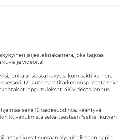
skykyinen järjestelmäkamera, joka tarjoaa
kuvia ja videoita!
seksi, jonka ansiosta kevyt ja kompakti kamera
rosessori, 121-automaattitarkennuspistettä sekä
iskohtaiset lopputulokset. 4K-videotallennus
ohjelmaa sekä 16 taidesuodinta. Kääntyvä
in kuvakulmista sekä itsestään "selfie" kuvien
 siirrettyä kuvat suoraan älypuhelimeen napin