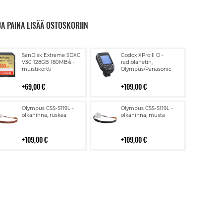
JA PAINA LISÄÄ OSTOSKORIIN
Lisää
Lisää
SanDisk Extreme SDXC
Godox XPro II O -
ostoskoriin
ostoskoriin
V30 128GB 180MB/s -
radiolähetin,
muistikortti
Olympus/Panasonic
69,00 €
109,00 €
Lisää
Lisää
Olympus CSS-S119L -
Olympus CSS-S119L -
ostoskoriin
ostoskoriin
olkahihna, ruskea
olkahihna, musta
109,00 €
109,00 €