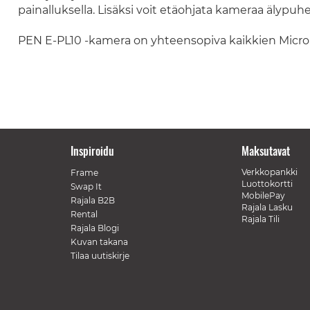
painalluksella. Lisäksi voit etäohjata kameraa älypuh
PEN E-PL10 -kamera on yhteensopiva kaikkien MicroF
Inspiroidu
Maksutavat
Verkkopankki
Frame
Luottokortti
Swap It
MobilePay
Rajala B2B
Rajala Lasku
Rental
Rajala Tili
Rajala Blogi
Kuvan takana
Tilaa uutiskirje