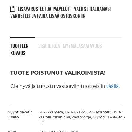
LISÄVARUSTEET JA PALVELUT - VALITSE HALUAMASI
VARUSTEET JA PAINA LISÄÄ OSTOSKORIIN
TUOTTEEN
LISÄTIETOJA
MYYMÄLÄSAATAVUUS
KUVAUS
TUOTE POISTUNUT VALIKOIMISTA!
Ole hyvä ja tutustu vastaaviin tuotteisiin
täällä.
Myyntipaketin
SH-2 -kamera, LI-92B -akku, AC-adapteri, USB-
Sisältö
kaapeli. olkahihna, käyttöohje, Olympus Viewer 3
CD
Mitat
108.8 x 63.2 x 42.4 mm