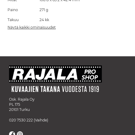
Paino
271 g
Takuu
24 kk
Näytä kaikki ominaisuudet
Osk. Rajala Oy
PL 175
20101 Turku
020 7530 222
(Vaihde)