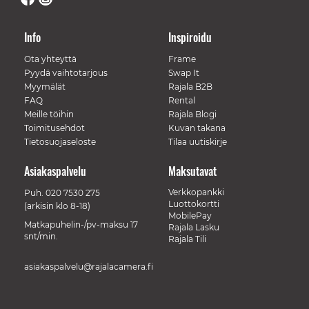
Info
Inspiroidu
Ota yhteyttä
Frame
Pyydä vaihtotarjous
Swap It
Myymälät
Rajala B2B
FAQ
Rental
Meille töihin
Rajala Blogi
Toimitusehdot
Kuvan takana
Tietosuojaseloste
Tilaa uutiskirje
Asiakaspalvelu
Maksutavat
Verkkopankki
Puh.
020 7530 275
Luottokortti
(arkisin klo 8-18)
MobilePay
Matkapuhelin-/pv-maksu 17
Rajala Lasku
snt/min.
Rajala Tili
asiakaspalvelu@rajalacamera.fi