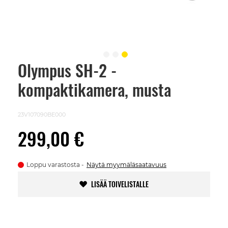
Olympus SH-2 -
Skip
to
kompaktikamera, musta
the
beginning
of
the
23V107090BE000
images
gallery
299,00 €
Loppu varastosta
Näytä myymäläsaatavuus
LISÄÄ TOIVELISTALLE