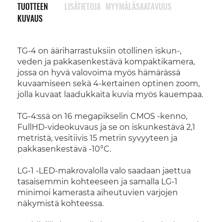
TUOTTEEN
LISÄTIETOJA
MYYMÄLÄSAATAVUUS
KUVAUS
TG-4 on ääriharrastuksiin otollinen iskun-,
veden ja pakkasenkestävä kompaktikamera,
jossa on hyvä valovoima myös hämärässä
kuvaamiseen sekä 4-kertainen optinen zoom,
jolla kuvaat laadukkaita kuvia myös kauempaa.
TG-4:ssä on 16 megapikselin CMOS -kenno,
FullHD-videokuvaus ja se on iskunkestävä 2,1
metristä, vesitiivis 15 metrin syvyyteen ja
pakkasenkestävä -10°C.
LG-1 -LED-makrovalolla valo saadaan jaettua
tasaisemmin kohteeseen ja samalla LG-1
minimoi kamerasta aiheutuvien varjojen
näkymistä kohteessa.