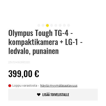
Olympus Tough TG-4 -
Skip
to
kompaktikamera + LG-1 -
the
beginning
of
ledvalo, punainen
the
images
gallery
23V104160RE020
399,00 €
Loppu varastosta
Näytä myymäläsaatavuus
LISÄÄ TOIVELISTALLE