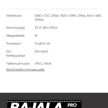
Videokuva
1280 x 720: 25fps, 1920 x 1080: 25fps, 640 x 480:
120fps
Kennotyyppi
1/2.3", BSI CMOS
Megapikseliä
16
Prosessori
TruePic VII
ISO-
100-6400
herkkyysalue
Tallennusmuoto
JPEG, RAW
Näytä kaikki ominaisuudet