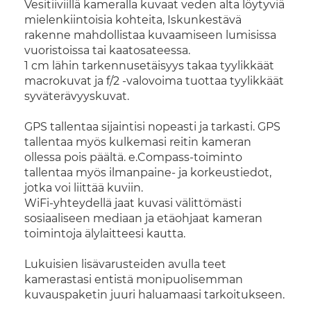
Vesitiiviillä kameralla kuvaat veden alta löytyviä
mielenkiintoisia kohteita, Iskunkestävä
rakenne mahdollistaa kuvaamiseen lumisissa
vuoristoissa tai kaatosateessa.
1 cm lähin tarkennusetäisyys takaa tyylikkäät
macrokuvat ja f/2 -valovoima tuottaa tyylikkäät
syväterävyyskuvat.
GPS tallentaa sijaintisi nopeasti ja tarkasti. GPS
tallentaa myös kulkemasi reitin kameran
ollessa pois päältä. e.Compass-toiminto
tallentaa myös ilmanpaine- ja korkeustiedot,
jotka voi liittää kuviin.
WiFi-yhteydellä jaat kuvasi välittömästi
sosiaaliseen mediaan ja etäohjaat kameran
toimintoja älylaitteesi kautta.
Lukuisien lisävarusteiden avulla teet
kamerastasi entistä monipuolisemman
kuvauspaketin juuri haluamaasi tarkoitukseen.