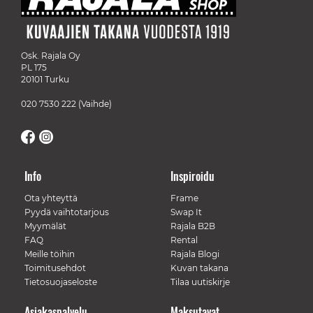
Osk. Rajala Oy
PL 175
20101 Turku
020 7530 222
(Vaihde)
Info
Inspiroidu
Ota yhteyttä
Frame
Pyydä vaihtotarjous
Swap It
Myymälät
Rajala B2B
FAQ
Rental
Meille töihin
Rajala Blogi
Toimitusehdot
Kuvan takana
Tietosuojaseloste
Tilaa uutiskirje
Asiakaspalvelu
Maksutavat