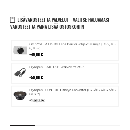
LISÄVARUSTEET JA PALVELUT - VALITSE HALUAMASI
VARUSTEET JA PAINA LISÄÄ OSTOSKORIIN
Lisää
OM SYSTEM LB-T01 Lens Barrier -objektiivisuoja (TG-5, TG-
ostoskoriin
6, TG-7)
49,00 €
Lisää
Olympus F-3AC USB-verkkovirtalaturi
ostoskoriin
59,00 €
Lisää
Olympus FCON-T01 -Fisheye Converter (TG-3/TG-4/TG-5/TG-
ostoskoriin
6/TG-7)
169,00 €