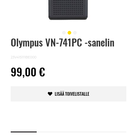
Olympus VN-741PC -sanelin
Skip
to
the
beginning
23V415111BE000
of
the
99,00 €
images
gallery
LISÄÄ TOIVELISTALLE