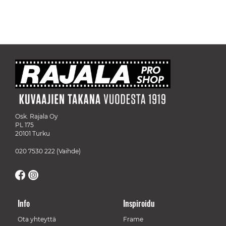
Osk. Rajala Oy
PL 175
20101 Turku
020 7530 222
(Vaihde)
Info
Inspiroidu
Ota yhteyttä
Frame