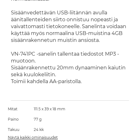
Sisäänvedettävän USB-liitännän avulla
äänitallenteiden siirto onnistuu nopeasti ja
vaivattomasti tietokoneelle. Sanelinta voidaan
käyttää myös normaalina USB-muistina 4GB
sisäänrakennetun muistin ansiosta.
VN-741PC -sanelin tallentaa tiedostot MP3 -
muotoon.
Sisäänrakennettu 20mm dynaaminen kaiutin
sekä kuulokeliitin.
Toimii kahdella AA-paristolla.
Mitat
111.5 x 39 x 18 mm
Paino
77 g
Takuu
24 kk
Näytä kaikki ominaisuudet