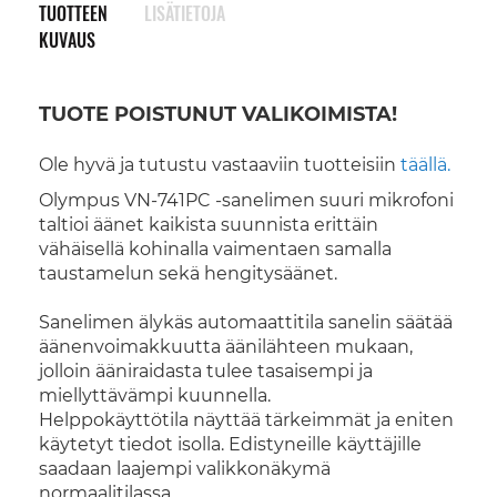
TUOTTEEN
LISÄTIETOJA
KUVAUS
TUOTE POISTUNUT VALIKOIMISTA!
Ole hyvä ja tutustu vastaaviin tuotteisiin
täällä.
Olympus VN-741PC -sanelimen suuri mikrofoni
taltioi äänet kaikista suunnista erittäin
vähäisellä kohinalla vaimentaen samalla
taustamelun sekä hengitysäänet.
Sanelimen älykäs automaattitila sanelin säätää
äänenvoimakkuutta äänilähteen mukaan,
jolloin ääniraidasta tulee tasaisempi ja
miellyttävämpi kuunnella.
Helppokäyttötila näyttää tärkeimmät ja eniten
käytetyt tiedot isolla. Edistyneille käyttäjille
saadaan laajempi valikkonäkymä
normaalitilassa.