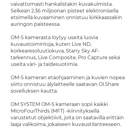
vaivattomasti hankalistakin kuvakulmista.
Selkeän 2.36 miljoonan pisteet elektronisella
etsimellä kuvaaminen onnistuu kirkkaassakin
auringon paisteessa.
OM-5 kamerasta löytyy useita luovia
kuvaustoimintoja, kuten Live ND,
korkearesoluutiokuva, Starry Sky AF-
tarkennus, Live Composite, Pro Capture sekä
useita väri- ja taidesuotimia.
OM-5 kameran etäohjaaminen ja kuvien nopea
siirto onnistuu älylaitteelle saatavan OI.Share
sovelluksen kautta.
OM SYSTEM OM-5 kameraan sopii kaikki
MicroFourThirds (MFT) -kiinnityksellä
varustetut objektiivit, joita on saatavilla erittäin
laaja valikoima, jokaiseen kuvaustilanteeseen.