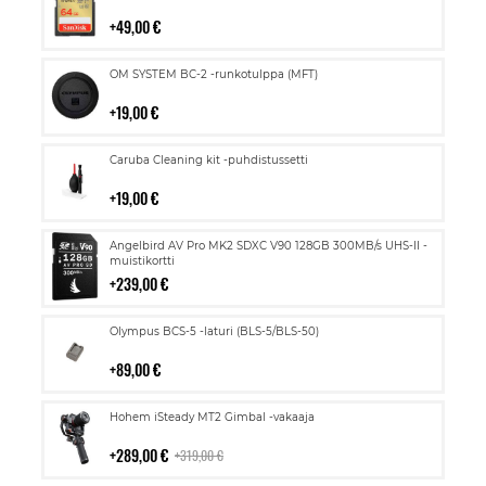
ostoskoriin
49,00 €
Lisää
OM SYSTEM BC-2 -runkotulppa (MFT)
ostoskoriin
19,00 €
Lisää
Caruba Cleaning kit -puhdistussetti
ostoskoriin
19,00 €
Lisää
Angelbird AV Pro MK2 SDXC V90 128GB 300MB/s UHS-II -
ostoskoriin
muistikortti
239,00 €
Lisää
Olympus BCS-5 -laturi (BLS-5/BLS-50)
ostoskoriin
89,00 €
Lisää
Hohem iSteady MT2 Gimbal -vakaaja
ostoskoriin
289,00 €
319,00 €