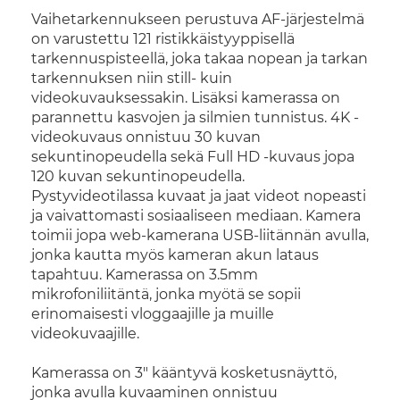
Vaihetarkennukseen perustuva AF-järjestelmä
on varustettu 121 ristikkäistyyppisellä
tarkennuspisteellä, joka takaa nopean ja tarkan
tarkennuksen niin still- kuin
videokuvauksessakin. Lisäksi kamerassa on
parannettu kasvojen ja silmien tunnistus. 4K -
videokuvaus onnistuu 30 kuvan
sekuntinopeudella sekä Full HD -kuvaus jopa
120 kuvan sekuntinopeudella.
Pystyvideotilassa kuvaat ja jaat videot nopeasti
ja vaivattomasti sosiaaliseen mediaan. Kamera
toimii jopa web-kamerana USB-liitännän avulla,
jonka kautta myös kameran akun lataus
tapahtuu. Kamerassa on 3.5mm
mikrofoniliitäntä, jonka myötä se sopii
erinomaisesti vloggaajille ja muille
videokuvaajille.
Kamerassa on 3" kääntyvä kosketusnäyttö,
jonka avulla kuvaaminen onnistuu