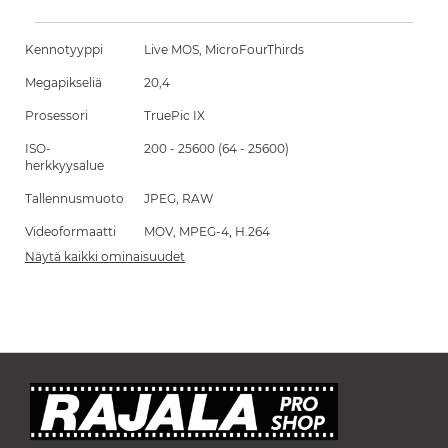
Kennotyyppi
Live MOS, MicroFourThirds
Megapikseliä
20,4
Prosessori
TruePic IX
ISO-
200 - 25600 (64 - 25600)
herkkyysalue
Tallennusmuoto
JPEG, RAW
Videoformaatti
MOV, MPEG-4, H.264
Näytä kaikki ominaisuudet