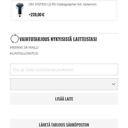
Lisää
OM SYSTEM LS-P5 Videographer Kit -tallennin
ostoskoriin
239,00 €
VAIHTOTARJOUS NYKYISISTÄ LAITTEISTASI
MERKKI JA MALLI
KUNTOLUOKITUS
LISÄÄ LAITE
LÄHETÄ TARJOUS SÄHKÖPOSTIIN