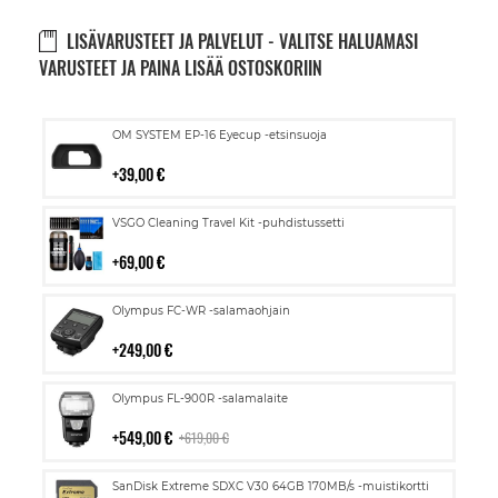
LISÄVARUSTEET JA PALVELUT - VALITSE HALUAMASI
VARUSTEET JA PAINA LISÄÄ OSTOSKORIIN
Lisää
OM SYSTEM EP-16 Eyecup -etsinsuoja
ostoskoriin
39,00 €
Lisää
VSGO Cleaning Travel Kit -puhdistussetti
ostoskoriin
69,00 €
Lisää
Olympus FC-WR -salamaohjain
ostoskoriin
249,00 €
Lisää
Olympus FL-900R -salamalaite
ostoskoriin
549,00 €
619,00 €
Lisää
SanDisk Extreme SDXC V30 64GB 170MB/s -muistikortti