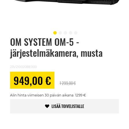
OM SYSTEM OM-5 -
Skip
to
järjestelmäkamera, musta
the
beginning
of
the
23V210020BE000
images
gallery
Alennushinta
949,00 €
1 299,00 €
Alin hinta viimeisen 30 päivän aikana: 1299 €
LISÄÄ TOIVELISTALLE