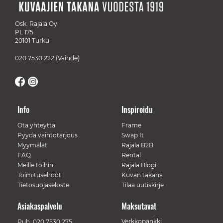
Osk. Rajala Oy
PL 175
20101 Turku
020 7530 222
(Vaihde)
Info
Inspiroidu
Ota yhteyttä
Frame
Pyydä vaihtotarjous
Swap It
Myymälät
Rajala B2B
FAQ
Rental
Meille töihin
Rajala Blogi
Toimitusehdot
Kuvan takana
Tietosuojaseloste
Tilaa uutiskirje
Asiakaspalvelu
Maksutavat
Verkkopankki
Puh.
020 7530 275