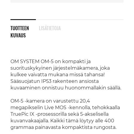
TUOTTEEN
LISÄTIETOJA
KUVAUS
OM SYSTEM OM-5 on kompakti ja
suorituskykyinen järjestelmäkamera, joka
kulkee vaivatta mukana missä tahansa!
Sääsuojatun IP53 rakenteen ansiosta
kuvaaminen onnistuu huonommallakin säällä.
OM-5 -kamera on varustettu 20,4
megapikselin Live MOS -kennolla, tehokkaalla
TruePic IX -prosessorilla sekä 5-akselisella
kuvanvakaajalla. Kaikki tämä löytyy alle 400
grammaa painavasta kompaktista rungosta.