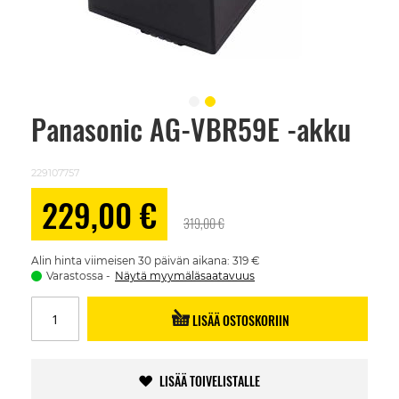
Panasonic AG-VBR59E -akku
Skip
to
the
beginning
229107757
of
the
Alennushinta
229,00 €
images
319,00 €
gallery
Alin hinta viimeisen 30 päivän aikana: 319 €
Varastossa
Näytä myymäläsaatavuus
LISÄÄ OSTOSKORIIN
LISÄÄ TOIVELISTALLE