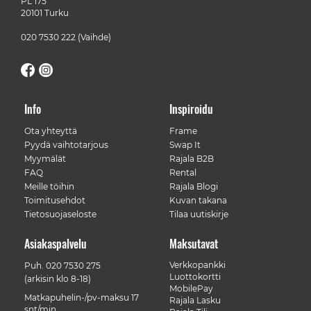
PL 175
20101 Turku
020 7530 222
(Vaihde)
Info
Inspiroidu
Ota yhteyttä
Frame
Pyydä vaihtotarjous
Swap It
Myymälät
Rajala B2B
FAQ
Rental
Meille töihin
Rajala Blogi
Toimitusehdot
Kuvan takana
Tietosuojaseloste
Tilaa uutiskirje
Asiakaspalvelu
Maksutavat
Verkkopankki
Puh.
020 7530 275
Luottokortti
(arkisin klo 8-18)
MobilePay
Matkapuhelin-/pv-maksu 17
Rajala Lasku
snt/min.