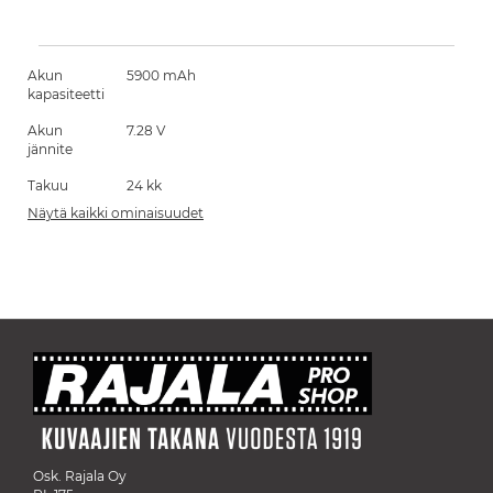
Akun
5900 mAh
kapasiteetti
Akun
7.28 V
jännite
Takuu
24 kk
Näytä kaikki ominaisuudet
Osk. Rajala Oy