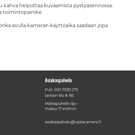
tu kahva helpottaa kuvaamista pystyasennossa.
 toimintopainike.
ka avulla kameran käyttöaika saadaan jopa
Asiakaspalvelu
Puh.
020 7530 275
(arkisin klo 8-18)
Matkapuhelin-/pv-
maksu 17 snt/min.
asiakaspalvelu@rajalacamera.fi