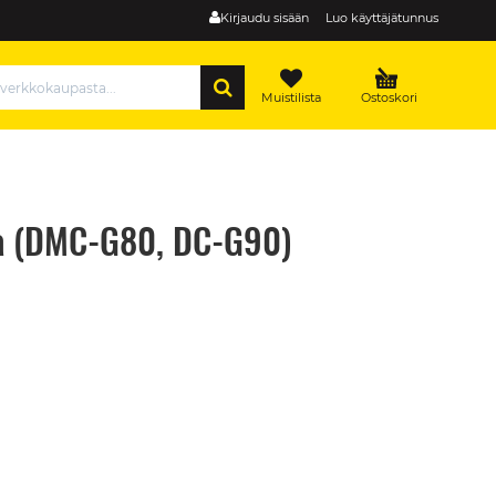
Kirjaudu sisään
Luo käyttäjätunnus
HAE
Muistilista
Ostoskori
a (DMC-G80, DC-G90)