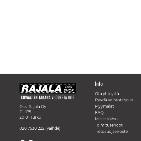
Info
Ota yhteyttä
Pyydä vaihtotarjous
Myymälät
Osk. Rajala Oy
PL 175
FAQ
20101 Turku
Meille töihin
Toimitusehdot
020 7530 222
(Vaihde)
Tietosuojaseloste