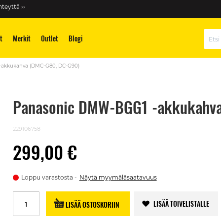
teyttä ››
t
Merkit
Outlet
Blogi
Hae
akkukahva (DMC-G80, DC-G90)
Panasonic DMW-BGG1 -akkukahv
229106758
299,00 €
Loppu varastosta
Näytä myymäläsaatavuus
LISÄÄ TOIVELISTALLE
LISÄÄ OSTOSKORIIN