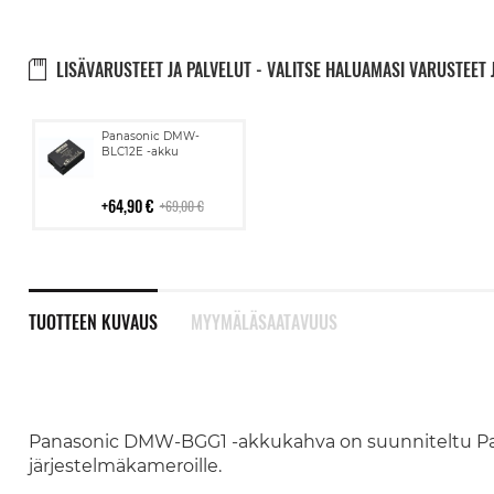
LISÄVARUSTEET JA PALVELUT - VALITSE HALUAMASI VARUSTEET 
Lisää
Panasonic DMW-
ostoskoriin
BLC12E -akku
64,90 €
69,00 €
TUOTTEEN KUVAUS
MYYMÄLÄSAATAVUUS
Panasonic DMW-BGG1 -akkukahva on suunniteltu P
järjestelmäkameroille.