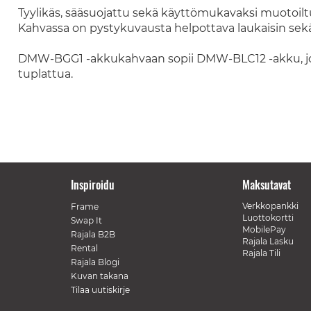
Tyylikäs, sääsuojattu sekä käyttömukavaksi muotoil
Kahvassa on pystykuvausta helpottava laukaisin sekä
DMW-BGG1 -akkukahvaan sopii DMW-BLC12 -akku, jon
tuplattua.
Inspiroidu
Maksutavat
Verkkopankki
Frame
Luottokortti
Swap It
MobilePay
Rajala B2B
Rajala Lasku
Rental
Rajala Tili
Rajala Blogi
Kuvan takana
Tilaa uutiskirje