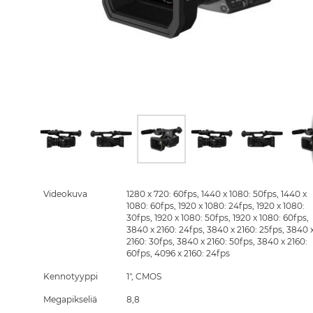
Skip
to
the
Videokuva
1280 x 720: 60fps, 1440 x 1080: 50fps, 1440 x
beginning
1080: 60fps, 1920 x 1080: 24fps, 1920 x 1080:
of
30fps, 1920 x 1080: 50fps, 1920 x 1080: 60fps,
the
3840 x 2160: 24fps, 3840 x 2160: 25fps, 3840 
images
2160: 30fps, 3840 x 2160: 50fps, 3840 x 2160:
gallery
60fps, 4096 x 2160: 24fps
Kennotyyppi
1", CMOS
Megapikseliä
8,8