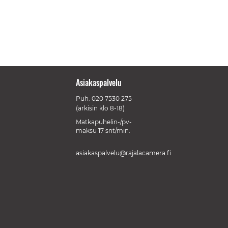
Asiakaspalvelu
Puh.
020 7530 275
(arkisin klo 8-18)
Matkapuhelin-/pv-
maksu 17 snt/min.
asiakaspalvelu@rajalacamera.fi