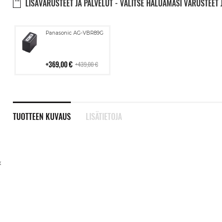
LISÄVARUSTEET JA PALVELUT - VALITSE HALUAMASI VARUSTEET 
Lisää
Panasonic AG-VBR89G
ostoskoriin
369,00 €
439,00 €
TUOTTEEN KUVAUS
LISÄTIETOJA
x