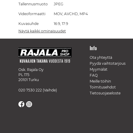
Tallennusmuoto
JPEG
Videoformaatti
MOV, AVCHD, MP4
Kuvasuhde
16:9, 17:9
Näytä kaikki ominaisuudet
Info
Ota yhteyttä
Pyydä vaihtotarjous
Myymälät
Osk. Rajala Oy
PL 175
FAQ
20101 Turku
Meille töihin
Toimitusehdot
020 7530 222
(Vaihde)
Tietosuojaseloste