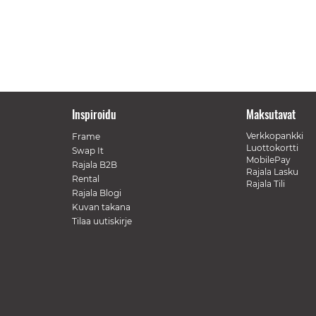
Inspiroidu
Maksutavat
Verkkopankki
Frame
Luottokortti
Swap It
MobilePay
Rajala B2B
Rajala Lasku
Rental
Rajala Tili
Rajala Blogi
Kuvan takana
Tilaa uutiskirje