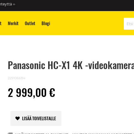
teyttä ››
t
Merkit
Outlet
Blogi
Hae
Panasonic HC-X1 4K -videokamer
229106684
2 999,00 €
LISÄÄ TOIVELISTALLE