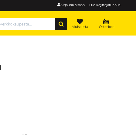
Kirjaudu sisään
Luo käyttäjätunnus
HAE
Muistilista
Ostoskori
a