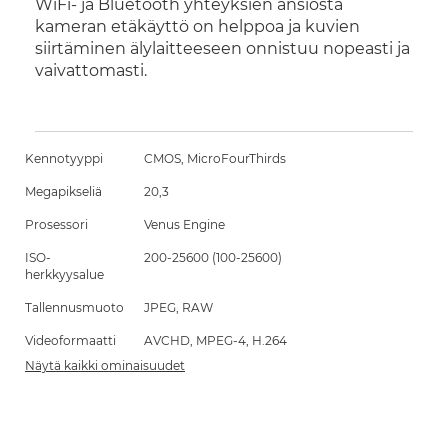
WiFi- ja Bluetooth yhteyksien ansiosta
kameran etäkäyttö on helppoa ja kuvien
siirtäminen älylaitteeseen onnistuu nopeasti ja
vaivattomasti.
Kennotyyppi
CMOS, MicroFourThirds
Megapikseliä
20,3
Prosessori
Venus Engine
ISO-
200-25600 (100-25600)
herkkyysalue
Tallennusmuoto
JPEG, RAW
Videoformaatti
AVCHD, MPEG-4, H.264
Näytä kaikki ominaisuudet