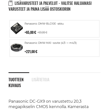
LISÄVARUSTEET JA PALVELUT - VALITSE HALUAMASI
VARUSTEET JA PAINA LISÄÄ OSTOSKORIIN
Lisää
Panasonic DMW-BLG10E -akku
ostoskoriin
65,00 €
69,00 €
Lisää
Panasonic DMW-MA1 -sovite (4/3 -> m4/3)
ostoskoriin
221,00 €
TUOTTEEN
LISÄTIETOJA
KUVAUS
Panasonic DC-GX9 on varustettu 20,3
megapikselin CMOS kennolla. Kamerasta