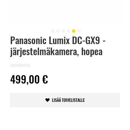
Panasonic Lumix DC-GX9 -
Skip
to
järjestelmäkamera, hopea
the
beginning
of
the
229109540SL
images
gallery
499,00 €
LISÄÄ TOIVELISTALLE