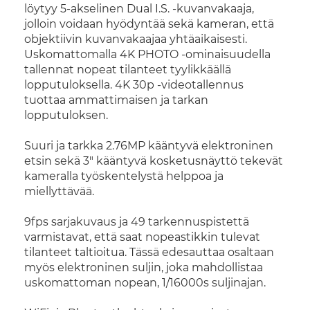
löytyy 5-akselinen Dual I.S. -kuvanvakaaja,
jolloin voidaan hyödyntää sekä kameran, että
objektiivin kuvanvakaajaa yhtäaikaisesti.
Uskomattomalla 4K PHOTO -ominaisuudella
tallennat nopeat tilanteet tyylikkäällä
lopputuloksella. 4K 30p -videotallennus
tuottaa ammattimaisen ja tarkan
lopputuloksen.
Suuri ja tarkka 2.76MP kääntyvä elektroninen
etsin sekä 3" kääntyvä kosketusnäyttö tekevät
kameralla työskentelystä helppoa ja
miellyttävää.
9fps sarjakuvaus ja 49 tarkennuspistettä
varmistavat, että saat nopeastikkin tulevat
tilanteet taltioitua. Tässä edesauttaa osaltaan
myös elektroninen suljin, joka mahdollistaa
uskomattoman nopean,
1/16000s suljinajan.