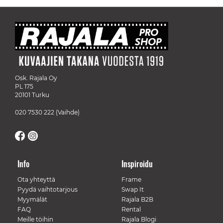
Osk. Rajala Oy
PL 175
20101 Turku
020 7530 222
(Vaihde)
Info
Inspiroidu
Ota yhteyttä
Frame
Pyydä vaihtotarjous
Swap It
Myymälät
Rajala B2B
FAQ
Rental
Meille töihin
Rajala Blogi