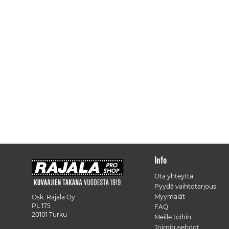
Info
Ota yhteyttä
Pyydä vaihtotarjous
Myymälät
Osk. Rajala Oy
PL 175
FAQ
20101 Turku
Meille töihin
Toimitusehdot