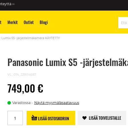
teyttä ››
t
Merkit
Outlet
Blogi
Hae
 Lumix S5 -järjestelmäkamera KÄYTETTY
Panasonic Lumix S5 -järjestelmä
VL_074_229114687
749,00 €
Varastossa
Näytä myymäläsaatavuus
LISÄÄ TOIVELISTALLE
LISÄÄ OSTOSKORIIN