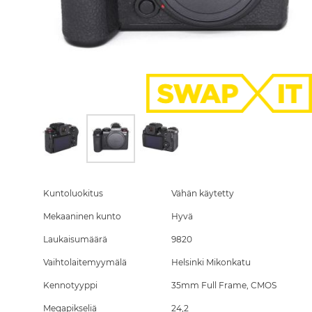
Skip
to
the
Kuntoluokitus
Vähän käytetty
beginning
Mekaaninen kunto
Hyvä
of
the
Laukaisumäärä
9820
images
gallery
Vaihtolaitemyymälä
Helsinki Mikonkatu
Kennotyyppi
35mm Full Frame, CMOS
Megapikseliä
24,2