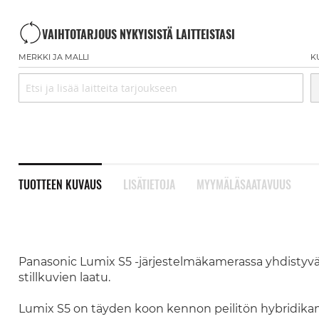
VAIHTOTARJOUS NYKYISISTÄ LAITTEISTASI
MERKKI JA MALLI
K
TUOTTEEN KUVAUS
LISÄTIETOJA
MYYMÄLÄSAATAVUUS
Panasonic Lumix S5 -järjestelmäkamerassa yhdistyvä
stillkuvien laatu.
Lumix S5 on täyden koon kennon peilitön hybridikame