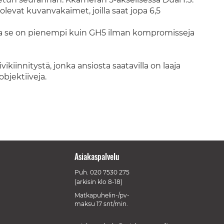
 olevat kuvanvakaimet, joilla saat jopa 6,5
ja se on pienempi kuin GH5 ilman kompromisseja
iinnitystä, jonka ansiosta saatavilla on laaja
bjektiiveja.
Asiakaspalvelu
Puh.
020 7530 275
(arkisin klo 8-18)
Matkapuhelin-/pv-
maksu 17 snt/min.