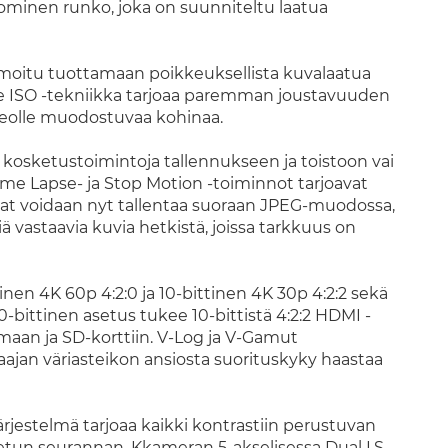
nominen runko, joka on suunniteltu laatua
oitu tuottamaan poikkeuksellista kuvalaatua
tive ISO -tekniikka tarjoaa paremman joustavuuden
deolle muodostuvaa kohinaa.
kosketustoimintoja tallennukseen ja toistoon vai
Time Lapse- ja Stop Motion -toiminnot tarjoavat
uvat voidaan nyt tallentaa suoraan JPEG-muodossa,
iä vastaavia kuvia hetkistä, joissa tarkkuus on
nen 4K 60p 4:2:0 ja 10-bittinen 4K 30p 4:2:2 sekä
0-bittinen asetus tukee 10-bittistä 4:2:2 HDMI -
maan ja SD-korttiin. V-Log ja V-Gamut
ajan väriasteikon ansiosta suorituskyky haastaa
jestelmä tarjoaa kaikki kontrastiin perustuvan
un seurannan. Kkameran 5-akselisessa Dual I.S.