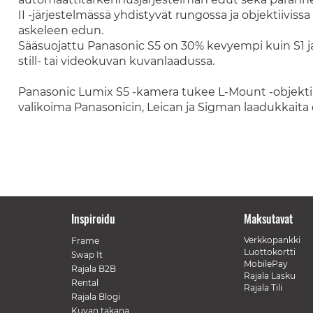
II -järjestelmässä yhdistyvät rungossa ja objektiivissa
askeleen edun.
Sääsuojattu Panasonic S5 on 30% kevyempi kuin S1 
still- tai videokuvan kuvanlaadussa.
Panasonic Lumix S5 -kamera tukee L-Mount -objektiivik
valikoima Panasonicin, Leican ja Sigman laadukkaita o
Inspiroidu
Maksutavat
Verkkopankki
Frame
Luottokortti
Swap It
MobilePay
Rajala B2B
Rajala Lasku
Rental
Rajala Tili
Rajala Blogi
Kuvan takana