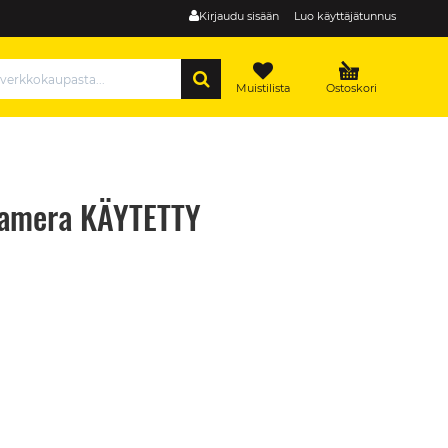
Kirjaudu sisään
Luo käyttäjätunnus
HAE
Muistilista
Ostoskori
kamera KÄYTETTY