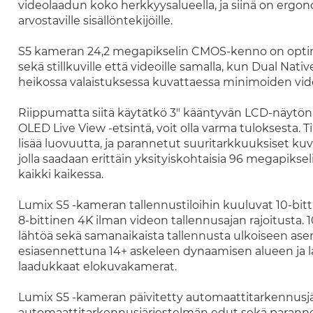
videolaadun koko herkkyysalueella, ja siinä on ergo
arvostaville sisällöntekijöille.
S5 kameran 24,2 megapikselin CMOS-kenno on optim
sekä stillkuville että videoille samalla, kun Dual Na
heikossa valaistuksessa kuvattaessa minimoiden vi
Riippumatta siitä käytätkö 3" kääntyvän LCD-näytön 
OLED Live View -etsintä, voit olla varma tuloksesta. 
lisää luovuutta, ja parannetut suuritarkkuuksiset k
jolla saadaan erittäin yksityiskohtaisia 96 megapiksel
kaikki kaikessa.
Lumix S5 -kameran tallennustiloihin kuuluvat 10-bitti
8-bittinen 4K ilman videon tallennusajan rajoitusta. 1
lähtöä sekä samanaikaista tallennusta ulkoiseen ase
esiasennettuna 14+ askeleen dynaamisen alueen ja la
laadukkaat elokuvakamerat.
Lumix S5 -kameran päivitetty automaattitarkennusjär
automaattitarkennusjärjestelmän edut sekä parannet