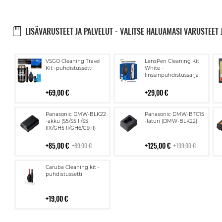
LISÄVARUSTEET JA PALVELUT - VALITSE HALUAMASI VARUSTEET 
Lisää
Lisää
VSGO Cleaning Travel
LensPen Cleaning Kit
ostoskoriin
ostoskoriin
Kit -puhdistussetti
White -
linssinpuhdistussarja
69,00 €
29,00 €
Lisää
Lisää
Panasonic DMW-BLK22
Panasonic DMW-BTC15
ostoskoriin
ostoskoriin
-akku (S5/S5 II/S5
-laturi (DMW-BLK22)
IIX/GH5 II/GH6/G9 II)
85,00 €
125,00 €
89,00 €
139,00 €
Lisää
Caruba Cleaning kit -
ostoskoriin
puhdistussetti
19,00 €