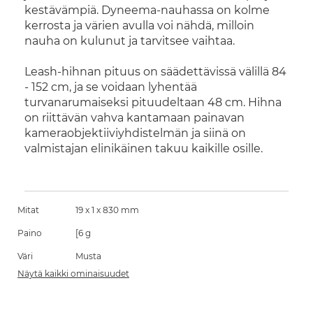
kestävämpiä. Dyneema-nauhassa on kolme
kerrosta ja värien avulla voi nähdä, milloin
nauha on kulunut ja tarvitsee vaihtaa.
Leash-hihnan pituus on säädettävissä välillä 84
- 152 cm, ja se voidaan lyhentää
turvanarumaiseksi pituudeltaan 48 cm. Hihna
on riittävän vahva kantamaan painavan
kameraobjektiiviyhdistelmän ja siinä on
valmistajan elinikäinen takuu kaikille osille.
Mitat
19 x 1 x 830 mm
Paino
[6 g
Väri
Musta
Näytä kaikki ominaisuudet