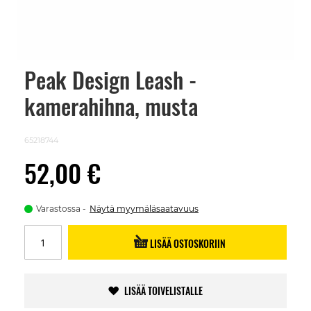
Peak Design Leash -
Skip
to
kamerahihna, musta
the
beginning
of
the
65218744
images
gallery
52,00 €
Varastossa
Näytä myymäläsaatavuus
LISÄÄ OSTOSKORIIN
LISÄÄ TOIVELISTALLE