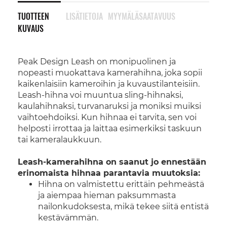
TUOTTEEN
LISÄTIETOJA
MYYMÄLÄSAATAVUUS
KUVAUS
Peak Design Leash on monipuolinen ja
nopeasti muokattava kamerahihna, joka sopii
kaikenlaisiin kameroihin ja kuvaustilanteisiin.
Leash-hihna voi muuntua sling-hihnaksi,
kaulahihnaksi, turvanaruksi ja moniksi muiksi
vaihtoehdoiksi. Kun hihnaa ei tarvita, sen voi
helposti irrottaa ja laittaa esimerkiksi taskuun
tai kameralaukkuun.
Leash-kamerahihna on saanut jo ennestään
erinomaista hihnaa parantavia muutoksia:
Hihna on valmistettu erittäin pehmeästä
ja aiempaa hieman paksummasta
nailonkudoksesta, mikä tekee siitä entistä
kestävämmän.