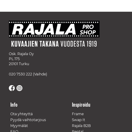
Osk. Rajala Oy
PL 175
20101 Turku
020 7530 222
(Vaihde)
Info
Inspiroidu
Ota yhteyttä
Frame
Pyydä vaihtotarjous
Swap It
Myymälät
Rajala B2B
FAQ
Rental