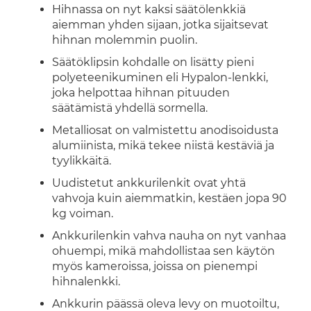
Hihnassa on nyt kaksi säätölenkkiä
aiemman yhden sijaan, jotka sijaitsevat
hihnan molemmin puolin.
Säätöklipsin kohdalle on lisätty pieni
polyeteenikuminen eli Hypalon-lenkki,
joka helpottaa hihnan pituuden
säätämistä yhdellä sormella.
Metalliosat on valmistettu anodisoidusta
alumiinista, mikä tekee niistä kestäviä ja
tyylikkäitä.
Uudistetut ankkurilenkit ovat yhtä
vahvoja kuin aiemmatkin, kestäen jopa 90
kg voiman.
Ankkurilenkin vahva nauha on nyt vanhaa
ohuempi, mikä mahdollistaa sen käytön
myös kameroissa, joissa on pienempi
hihnalenkki.
Ankkurin päässä oleva levy on muotoiltu,