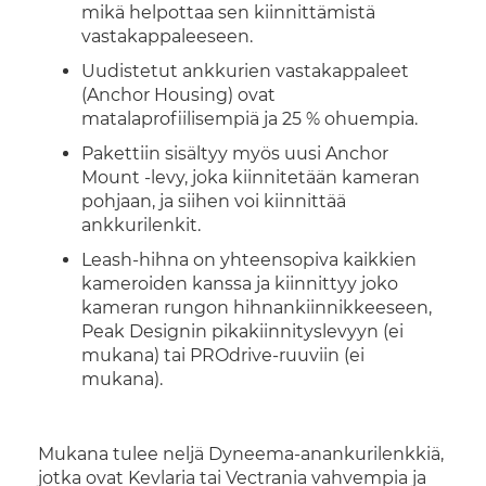
mikä helpottaa sen kiinnittämistä
vastakappaleeseen.
Uudistetut ankkurien vastakappaleet
(Anchor Housing) ovat
matalaprofiilisempiä ja 25 % ohuempia.
Pakettiin sisältyy myös uusi Anchor
Mount -levy, joka kiinnitetään kameran
pohjaan, ja siihen voi kiinnittää
ankkurilenkit.
Leash-hihna on yhteensopiva kaikkien
kameroiden kanssa ja kiinnittyy joko
kameran rungon hihnankiinnikkeeseen,
Peak Designin pikakiinnityslevyyn (ei
mukana) tai PROdrive-ruuviin (ei
mukana).
Mukana tulee neljä Dyneema-anankurilenkkiä,
jotka ovat Kevlaria tai Vectrania vahvempia ja