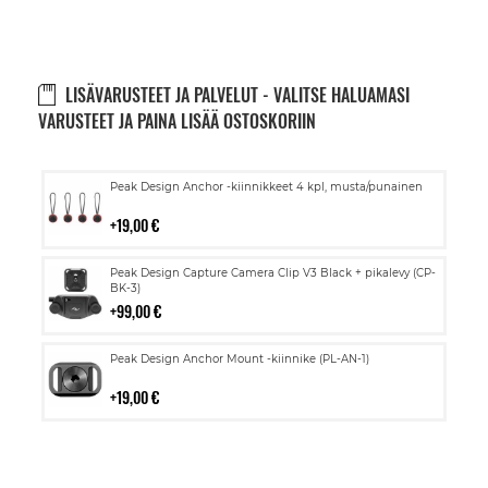
LISÄVARUSTEET JA PALVELUT - VALITSE HALUAMASI
VARUSTEET JA PAINA LISÄÄ OSTOSKORIIN
Lisää
Peak Design Anchor -kiinnikkeet 4 kpl, musta/punainen
ostoskoriin
19,00 €
Lisää
Peak Design Capture Camera Clip V3 Black + pikalevy (CP-
ostoskoriin
BK-3)
99,00 €
Lisää
Peak Design Anchor Mount -kiinnike (PL-AN-1)
ostoskoriin
19,00 €