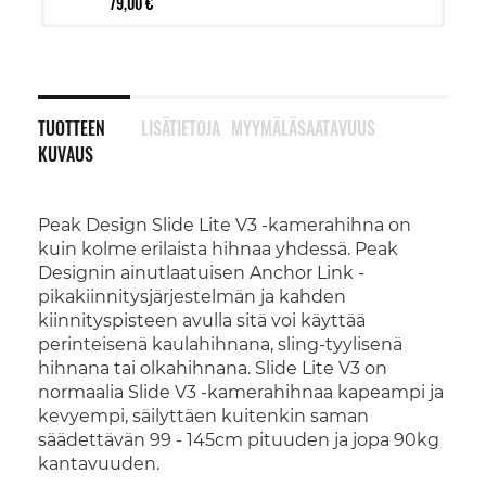
79,00 €
TUOTTEEN
LISÄTIETOJA
MYYMÄLÄSAATAVUUS
KUVAUS
Peak Design Slide Lite V3 -kamerahihna on
kuin kolme erilaista hihnaa yhdessä. Peak
Designin ainutlaatuisen Anchor Link -
pikakiinnitysjärjestelmän ja kahden
kiinnityspisteen avulla sitä voi käyttää
perinteisenä kaulahihnana, sling-tyylisenä
hihnana tai olkahihnana. Slide Lite V3 on
normaalia Slide V3 -kamerahihnaa kapeampi ja
kevyempi, säilyttäen kuitenkin saman
säädettävän 99 - 145cm pituuden ja jopa 90kg
kantavuuden.