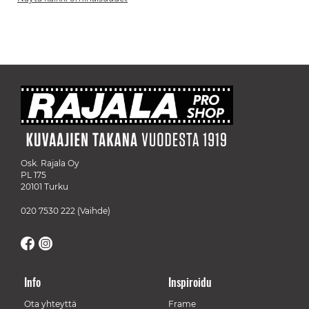
Osk. Rajala Oy
PL 175
20101 Turku
020 7530 222
(Vaihde)
Info
Inspiroidu
Ota yhteyttä
Frame