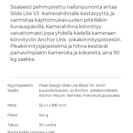
Sisäisesti pehmustettu nailonpunonta antaa
Slide Lite V3 -kamerahihnalle kestävyyttä, ja
varmistaa käyttömukavuuden pitkilläkin
kuvauspäivillä. Kamerahihna kiinnittyy
vaivattomasti jopa yhdellä kädellä kameraan
kiinnityviin Anchor Link -pikakiinnityspisteisiin.
Pikakiinnitysjärjestelmä ja hihna kestävät
painavimpiakin kameroita ja kiikareita, aina 90
kg saakka.
Myyntipaketin
Peak Design Slide Lite Black V3, 4mm
Sisältö
kuusiokoloavain, 4x Anchor -pikakiinnikkeet,
Anchor Mount -kiinnike, mikrokuitupussukka
Mitat
32 x 1 x 990 mm
Paino
104 g
Takuu
30 vuotta
Näytä kaikki ominaisuudet