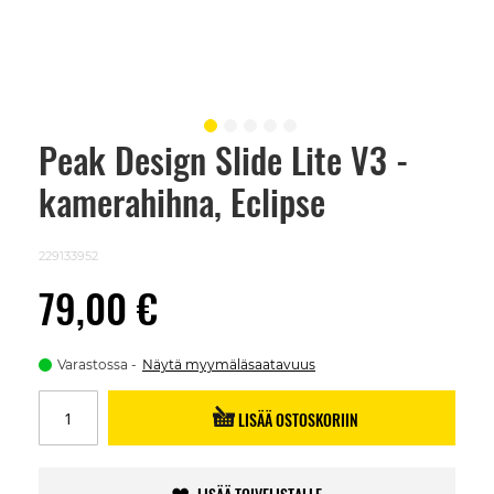
Peak Design Slide Lite V3 -
Skip
to
kamerahihna, Eclipse
the
beginning
of
the
229133952
images
gallery
79,00 €
Varastossa
Näytä myymäläsaatavuus
LISÄÄ OSTOSKORIIN