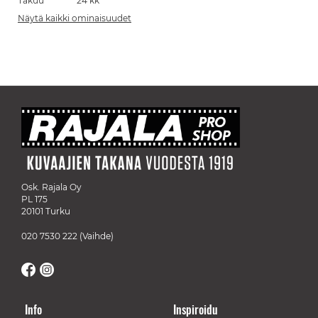
Takuu
24 kk
Näytä kaikki ominaisuudet
Osk. Rajala Oy
PL 175
20101 Turku
020 7530 222
(Vaihde)
Info
Inspiroidu