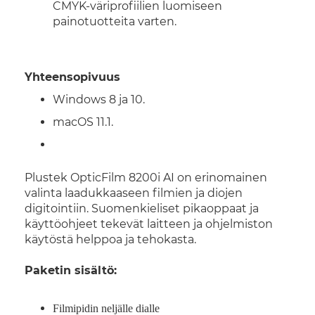
CMYK-väriprofiilien luomiseen
painotuotteita varten.
Yhteensopivuus
Windows 8 ja 10.
macOS 11.1.
Plustek OpticFilm 8200i AI on erinomainen
valinta laadukkaaseen filmien ja diojen
digitointiin. Suomenkieliset pikaoppaat ja
käyttöohjeet tekevät laitteen ja ohjelmiston
käytöstä helppoa ja tehokasta.
Paketin sisältö:
Filmipidin neljälle dialle