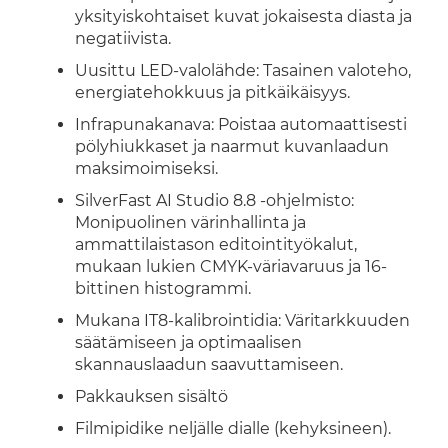
yksityiskohtaiset kuvat jokaisesta diasta ja
negatiivista.
Uusittu LED-valolähde: Tasainen valoteho,
energiatehokkuus ja pitkäikäisyys.
Infrapunakanava: Poistaa automaattisesti
pölyhiukkaset ja naarmut kuvanlaadun
maksimoimiseksi.
SilverFast AI Studio 8.8 -ohjelmisto:
Monipuolinen värinhallinta ja
ammattilaistason editointityökalut,
mukaan lukien CMYK-väriavaruus ja 16-
bittinen histogrammi.
Mukana IT8-kalibrointidia: Väritarkkuuden
säätämiseen ja optimaalisen
skannauslaadun saavuttamiseen.
Pakkauksen sisältö
Filmipidike neljälle dialle (kehyksineen).