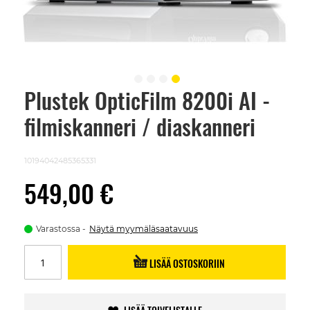
Plustek OpticFilm 8200i AI -
Skip
to
filmiskanneri / diaskanneri
the
beginning
of
the
10194042485365331
images
gallery
549,00 €
Varastossa
Näytä myymäläsaatavuus
LISÄÄ OSTOSKORIIN