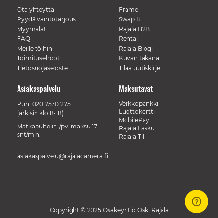
Ota yhteyttä
Frame
Pyydä vaihtotarjous
Swap It
Myymälät
Rajala B2B
FAQ
Rental
Meille töihin
Rajala Blogi
Toimitusehdot
Kuvan takana
Tietosuojaseloste
Tilaa uutiskirje
Asiakaspalvelu
Maksutavat
Verkkopankki
Puh.
020 7530 275
Luottokortti
(arkisin klo 8-18)
MobilePay
Matkapuhelin-/pv-maksu 17
Rajala Lasku
snt/min.
Rajala Tili
asiakaspalvelu@rajalacamera.fi
Copyright © 2025 Osakeyhtiö Osk. Rajala