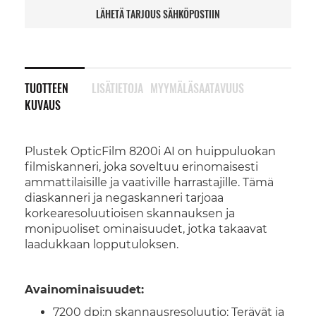
LÄHETÄ TARJOUS SÄHKÖPOSTIIN
TUOTTEEN
LISÄTIETOJA
MYYMÄLÄSAATAVUUS
KUVAUS
Plustek OpticFilm 8200i AI on huippuluokan
filmiskanneri, joka soveltuu erinomaisesti
ammattilaisille ja vaativille harrastajille. Tämä
diaskanneri ja negaskanneri tarjoaa
korkearesoluutioisen skannauksen ja
monipuoliset ominaisuudet, jotka takaavat
laadukkaan lopputuloksen.
Avainominaisuudet:
7200 dpi:n skannausresoluutio: Terävät ja