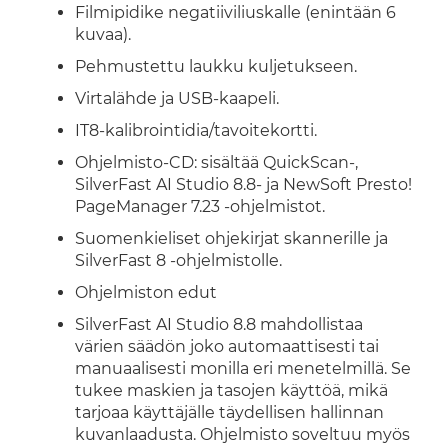
Filmipidike negatiiviliuskalle (enintään 6
kuvaa).
Pehmustettu laukku kuljetukseen.
Virtalähde ja USB-kaapeli.
IT8-kalibrointidia/tavoitekortti.
Ohjelmisto-CD: sisältää QuickScan-,
SilverFast AI Studio 8.8- ja NewSoft Presto!
PageManager 7.23 -ohjelmistot.
Suomenkieliset ohjekirjat skannerille ja
SilverFast 8 -ohjelmistolle.
Ohjelmiston edut
SilverFast AI Studio 8.8 mahdollistaa
värien säädön joko automaattisesti tai
manuaalisesti monilla eri menetelmillä. Se
tukee maskien ja tasojen käyttöä, mikä
tarjoaa käyttäjälle täydellisen hallinnan
kuvanlaadusta. Ohjelmisto soveltuu myös