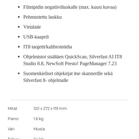
Filmipidin negatiiviliuskalle (max. kuusi kuvaa)
Pehmustettu laukku
Virtalaite
USB-kaapeli
IT8 targetti/kalibrointidia
Ohjelmistot sisältäen QuickScan, Silverfast AI IT8
Studio 8.8, NewSoft Presto! PageManager 7.23
Suomenkieliset ohjekirjat itse skannerille sekä
Silverfast 8- ohjelmalle
Mitat
120 x 272 x 119 mm
Paino
1.6 kg
Väri
Musta