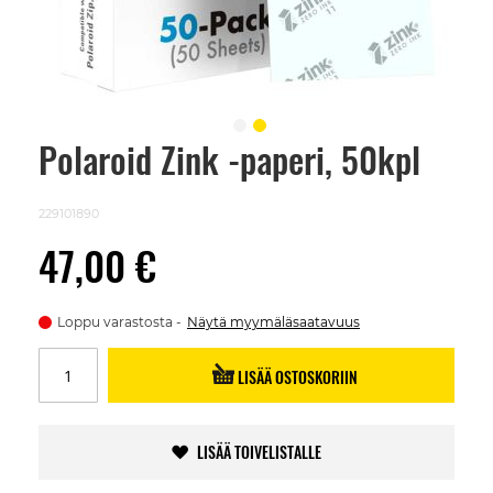
Polaroid Zink -paperi, 50kpl
Skip
to
the
beginning
229101890
of
the
47,00 €
images
gallery
Loppu varastosta
Näytä myymäläsaatavuus
LISÄÄ OSTOSKORIIN
LISÄÄ TOIVELISTALLE