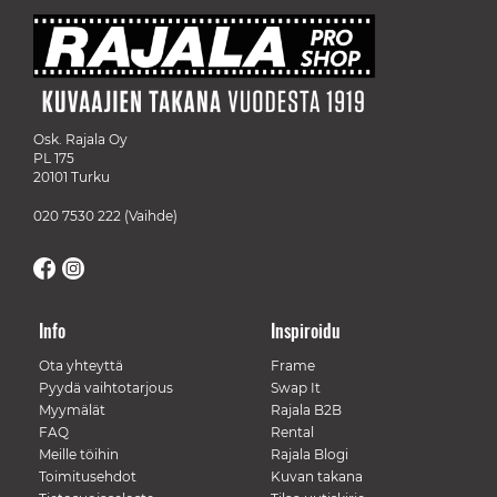
Osk. Rajala Oy
PL 175
20101 Turku
020 7530 222
(Vaihde)
Info
Inspiroidu
Ota yhteyttä
Frame
Pyydä vaihtotarjous
Swap It
Myymälät
Rajala B2B
FAQ
Rental
Meille töihin
Rajala Blogi
Toimitusehdot
Kuvan takana